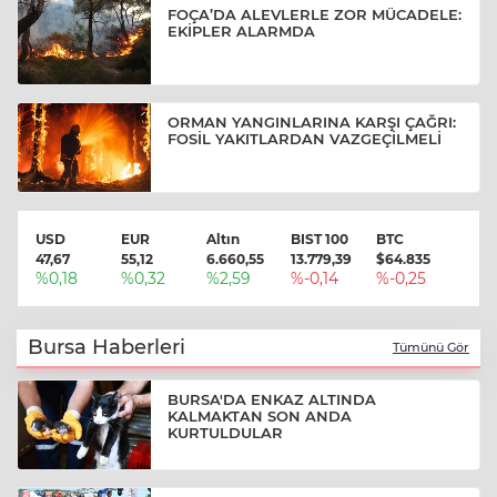
FOÇA’DA ALEVLERLE ZOR MÜCADELE:
EKİPLER ALARMDA
ORMAN YANGINLARINA KARŞI ÇAĞRI:
FOSİL YAKITLARDAN VAZGEÇİLMELİ
USD
EUR
Altın
BIST 100
BTC
47,67
55,12
6.660,55
13.779,39
$64.835
%0,18
%0,32
%2,59
%-0,14
%-0,25
Bursa Haberleri
Tümünü Gör
BURSA'DA ENKAZ ALTINDA
KALMAKTAN SON ANDA
KURTULDULAR