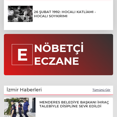
26 ŞUBAT 1992: HOCALI KATLİAMI -
HOCALI SOYKIRIMI
NÖBETÇİ
E
ECZANE
İzmir Haberleri
Tümünü Gör
MENDERES BELEDİYE BAŞKANI İHRAÇ
TALEBİYLE DİSİPLİNE SEVK EDİLDİ