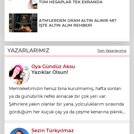
TÜM HESAPLAR TEK EKRANDA
ATM'LERDEN GRAM ALTIN ALINIR MI?
İŞTE ALTIN ALIM REHBERİ
YAZARLARIMIZ
Tüm Yazarlarımız
Oya Gündüz Aksu
Yazıklar Olsun!
Memleketimizin henüz bina kurulmamış, hafta sonları
ya da günübirlik nefes alınacak bir çok yeri var.
Şehirlere yakın olanlar bir yana, yolculuklarım sırasında
gördüğüm her küçük çay ya da çeşme kenarına piknik
alanı gözüyle bakıyorum. Şehrin bunaltıcı beton
yığınlarından bir solukluk da olsa uzakl
Sezin Türkyılmaz