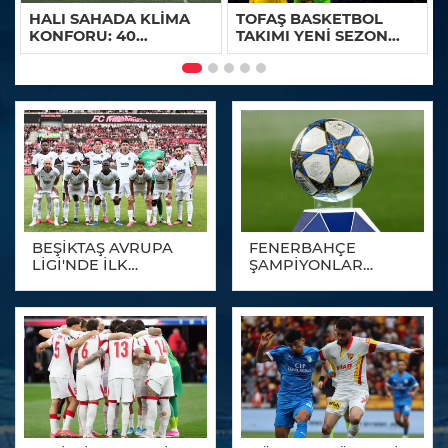
HALI SAHADA KLİMA
TOFAŞ BASKETBOL
KONFORU: 40
TAKIMI YENİ SEZON
DERECEDE BUZ GİBİ
HAZIRLIKLARINA
MAÇ KEYFİ
BAŞLIYOR
BEŞİKTAŞ AVRUPA
FENERBAHÇE
LİGİ'NDE İLK
ŞAMPİYONLAR
SINAVINA ÇIKIYOR
LİGİ'NDE TUR İÇİN
SAHADA