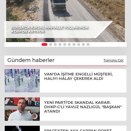
BURSA'DA KIRSAL MAHALLE YOLLARINDA
KORFOR ARTIYOR
Gündem haberler
Tümünü Gör
VAN'DA İŞİTME ENGELLİ MÜŞTERİ,
HALIYI HALAY ÇEKEREK ALDI
YENİ PARTİ'DE SKANDAL KARAR:
DHKP-C'Lİ YAVUZ NAZLIGÜL "BAŞKAN"
ATANDI
SPACEX'TEN AY'A ÇARPAN ROKET