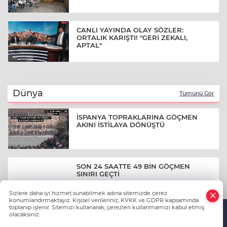
CANLI YAYINDA OLAY SÖZLER:
ORTALIK KARIŞTI! "GERİ ZEKALI,
APTAL"
Dünya
Tümünü Gör
İSPANYA TOPRAKLARINA GÖÇMEN
AKINI İSTİLAYA DÖNÜŞTÜ
SON 24 SAATTE 49 BİN GÖÇMEN
SINIRI GEÇTİ
Sizlere daha iyi hizmet sunabilmek adına sitemizde çerez
konumlandırmaktayız. Kişisel verileriniz, KVKK ve GDPR kapsamında
toplanıp işlenir. Sitemizi kullanarak, çerezleri kullanmamızı kabul etmiş
olacaksınız.
YÜREK BURKAN GÖRÜNTÜ: YÜZLERCE
CİVCİV TELEF OLDU
Anasayfa
Haber Ara
Yazarlar
İhbar Hattı