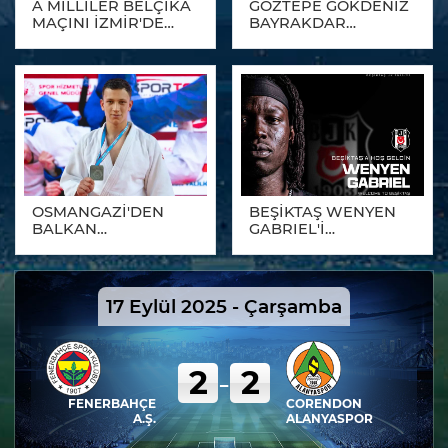
GÖZTEPE GÖKDENİZ
A MİLLİLER BELÇİKA
BAYRAKDAR
MAÇINI İZMİR'DE
TRANSFERİNDE
OYNAYACAK
MUTLU SONA ULAŞTI
OSMANGAZİ'DEN
BEŞİKTAŞ WENYEN
BALKAN
GABRIEL'İ
ŞAMPİYONASI'NA İKİ
KADROSUNA KATTI
MİLLİ SPORCU
17 Eylül 2025 - Çarşamba
2
2
-
FENERBAHÇE
CORENDON
A.Ş.
ALANYASPOR