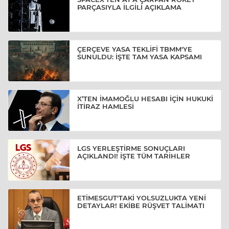
PARÇASIYLA İLGİLİ AÇIKLAMA
ÇERÇEVE YASA TEKLİFİ TBMM'YE
SUNULDU: İŞTE TAM YASA KAPSAMI
X’TEN İMAMOĞLU HESABI İÇİN HUKUKİ
İTİRAZ HAMLESİ
LGS YERLEŞTİRME SONUÇLARI
AÇIKLANDI! İŞTE TÜM TARİHLER
ETİMESGUT'TAKİ YOLSUZLUKTA YENİ
DETAYLAR! EKİBE RÜŞVET TALİMATI