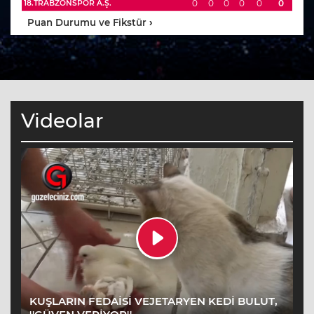
0
0
0
0
0
0
18.TRABZONSPOR A.Ş.
Puan Durumu ve Fikstür
›
Videolar
KUŞLARIN FEDAİSİ VEJETARYEN KEDİ BULUT,