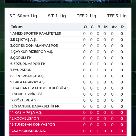
S.T. Süper Lig
S.T. 1. Lig
TFF 2. Lig
TFF 3. Lig
Takım
O
G
B
M
Av
P
0
0
0
0
0
0
1.AMED SPORTİF FAALİYETLER
0
0
0
0
0
0
2.BEŞİKTAŞ A.Ş.
0
0
0
0
0
0
3.CORENDON ALANYASPOR
0
0
0
0
0
0
4.ÇAYKUR RİZESPOR A.Ş.
0
0
0
0
0
0
5.ÇORUM FK
0
0
0
0
0
0
6.ERZURUMSPOR FK
0
0
0
0
0
0
7.EYÜPSPOR
0
0
0
0
0
0
8.FENERBAHÇE A.Ş.
0
0
0
0
0
0
9.GALATASARAY A.Ş.
0
0
0
0
0
0
10.GAZİANTEP FUTBOL KULÜBÜ A.Ş.
0
0
0
0
0
0
11.GENÇLERBİRLİĞİ
0
0
0
0
0
0
12.GÖZTEPE A.Ş.
0
0
0
0
0
0
13.İSTANBUL BAŞAKŞEHİR FK
0
0
0
0
0
0
14.KASIMPAŞA A.Ş.
0
0
0
0
0
0
15.KOCAELİSPOR
0
0
0
0
0
0
16.TÜMOSAN KONYASPOR
0
0
0
0
0
0
17.SAMSUNSPOR A.Ş.