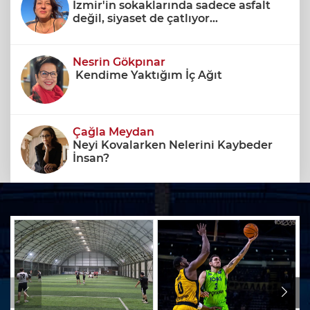
İzmir'in sokaklarında sadece asfalt
değil, siyaset de çatlıyor...
Nesrin Gökpınar
Kendime Yaktığım İç Ağıt
Çağla Meydan
Neyi Kovalarken Nelerini Kaybeder
İnsan?
Yasemin Koçak Tezel
Hayatın Gizli Denklemi