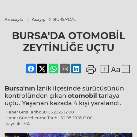
Anasayfa
Asayiş
BURSA'DA
OTOMOBİL
ZEYTİNLİĞE
BURSA'DA OTOMOBİL
UÇTU
ZEYTİNLİĞE UÇTU
Bursa'nın
İznik ilçesinde sürücüsünün
kontrolünden çıkan
otomobil
tarlaya
uçtu. Yaşanan kazada 4 kişi yaralandı.
Haber Giriş Tarihi: 30.05.2026 12:00
Haber Güncellenme Tarihi: 30.05.2026 12:00
Kaynak: İHA