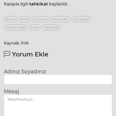
Kazayla ilgili
tahkikat
başlatıldı.
Bursa
İznik
Yaralılar
Otomobil
Yenişehir
Sağlık Ekibi
Polis
Tahkikat
Kaynak: İHA
Yorum Ekle
Adınız Soyadınız
Mesaj