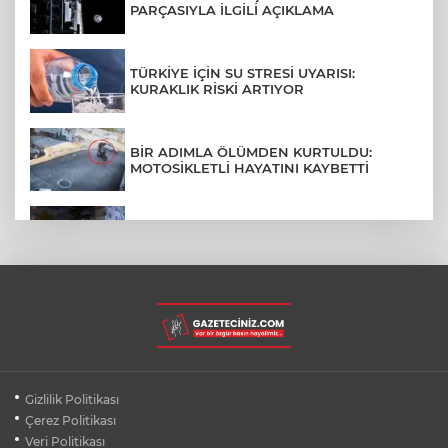
PARÇASIYLA İLGİLİ AÇIKLAMA
TÜRKİYE İÇİN SU STRESİ UYARISI:
KURAKLIK RİSKİ ARTIYOR
BİR ADIMLA ÖLÜMDEN KURTULDU:
MOTOSİKLETLİ HAYATINI KAYBETTİ
SON DAKİKA... BAHÇELİEVLER'DE 6
KATLI BİNA ÇÖKTÜ
BURSA ŞEHİR HASTANESİ OTOPARKI
AĞUSTOS AYINDA HİZMETE AÇILIYOR
BURSALI DAĞCILARDAN AĞRI DAĞI
Gizlilik Politikası
ZİRVESİNDE BURSASPOR'A DESTEK
Çerez Politikası
Veri Politikası