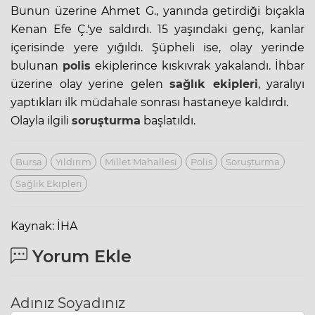
Bunun üzerine Ahmet G., yanında getirdiği bıçakla
Kenan Efe Ç.'ye saldırdı. 15 yaşındaki genç, kanlar
içerisinde yere yığıldı. Şüpheli ise, olay yerinde
bulunan
polis
ekiplerince kıskıvrak yakalandı. İhbar
üzerine olay yerine gelen
sağlık ekipleri
, yaralıyı
yaptıkları ilk müdahale sonrası hastaneye kaldırdı.
Olayla ilgili
soruşturma
başlatıldı.
Bursa
Yıldırım
Millet Mahallesi
Polis
Soruşturma
Sağlık Ekipleri
Kaynak: İHA
Yorum Ekle
Adınız Soyadınız