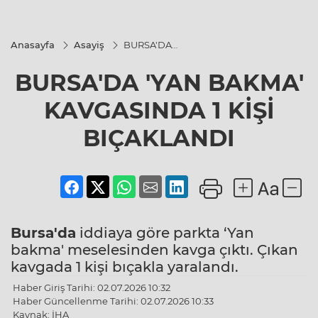
Anasayfa
Asayiş
BURSA'DA
'YAN BAKMA'
KAVGASINDA
BURSA'DA 'YAN BAKMA'
1 KİŞİ
BIÇAKLANDI
KAVGASINDA 1 KİŞİ
BIÇAKLANDI
Bursa'da
iddiaya göre parkta ‘Yan
bakma' meselesinden kavga çıktı. Çıkan
kavgada 1 kişi bıçakla yaralandı.
Haber Giriş Tarihi: 02.07.2026 10:32
Haber Güncellenme Tarihi: 02.07.2026 10:33
Kaynak: İHA