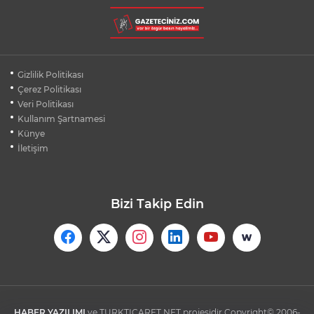
BURSA ŞEHİR HASTANESİ OTOPARKI
AĞUSTOS AYINDA HİZMETE AÇILIYOR
BURSALI DAĞCILARDAN AĞRI DAĞI
Gizlilik Politikası
ZİRVESİNDE BURSASPOR'A DESTEK
Çerez Politikası
Veri Politikası
Kullanım Şartnamesi
KÜBRA DENİZCİ KESKİN KUPASINI
BAŞKAN AYDIN'A SUNDU
Künye
İletişim
Bizi Takip Edin
HABER YAZILIMI
ve TURKTICARET.NET projesidir Copyright© 2006-