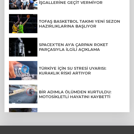
İŞGALLERİNE GEÇİT VERMİYOR
TOFAŞ BASKETBOL TAKIMI YENİ SEZON
HAZIRLIKLARINA BAŞLIYOR
SPACEX'TEN AY'A ÇARPAN ROKET
PARÇASIYLA İLGİLİ AÇIKLAMA
TÜRKİYE İÇİN SU STRESİ UYARISI:
KURAKLIK RİSKİ ARTIYOR
BİR ADIMLA ÖLÜMDEN KURTULDU:
MOTOSİKLETLİ HAYATINI KAYBETTİ
SON DAKİKA... BAHÇELİEVLER'DE 6
KATLI BİNA ÇÖKTÜ