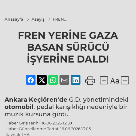
Anasayfa
Asayiş
FREN
YERİNE
GAZA
FREN YERİNE GAZA
BASAN
SÜRÜCÜ
İŞYERİNE
BASAN SÜRÜCÜ
DALDI
İŞYERİNE DALDI
Ankara
Keçiören'de
G.D. yönetimindeki
otomobil
, pedal karışıklığı nedeniyle bir
müzik kursuna girdi.
Haber Giriş Tarihi: 16.06.2026 12:59
Haber Güncellenme Tarihi: 16.06.2026 13:05
Kaynak: İHA