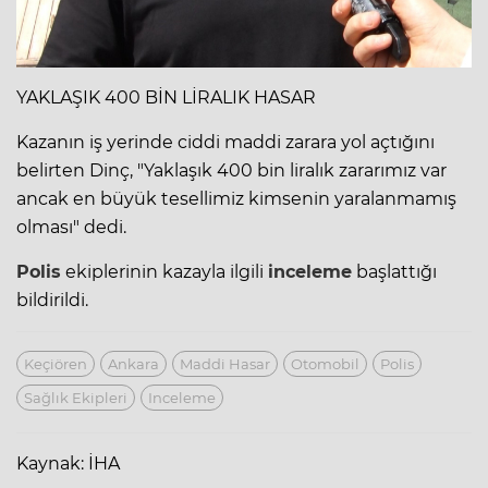
YAKLAŞIK 400 BİN LİRALIK HASAR
Kazanın iş yerinde ciddi maddi zarara yol açtığını
belirten Dinç, "Yaklaşık 400 bin liralık zararımız var
ancak en büyük tesellimiz kimsenin yaralanmamış
olması" dedi.
Polis
ekiplerinin kazayla ilgili
inceleme
başlattığı
bildirildi.
Keçiören
Ankara
Maddi Hasar
Otomobil
Polis
Sağlık Ekipleri
Inceleme
Kaynak: İHA