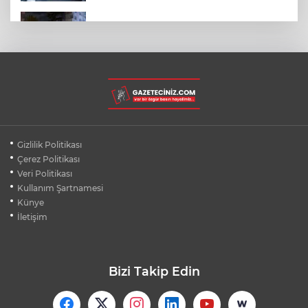
SON DAKİKA... BAHÇELİEVLER'DE 6
KATLI BİNA ÇÖKTÜ
BURSA ŞEHİR HASTANESİ OTOPARKI
AĞUSTOS AYINDA HİZMETE AÇILIYOR
BURSALI DAĞCILARDAN AĞRI DAĞI
Gizlilik Politikası
ZİRVESİNDE BURSASPOR'A DESTEK
Çerez Politikası
Veri Politikası
Kullanım Şartnamesi
KÜBRA DENİZCİ KESKİN KUPASINI
BAŞKAN AYDIN'A SUNDU
Künye
İletişim
Bizi Takip Edin