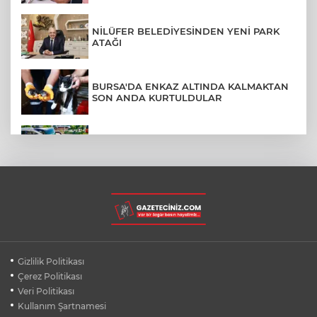
NİLÜFER BELEDİYESİNDEN YENİ PARK
ATAĞI
BURSA'DA ENKAZ ALTINDA KALMAKTAN
SON ANDA KURTULDULAR
AFYONKARAHİSAR'DA OTOBÜS
KAMYONETE ÇARPTI: 1 ÖLÜ, 15 YARALI
BURSA'DA DEPO YANGINI BİNAYA
SIÇRAMADAN SÖNDÜRÜLDÜ
BURSA'DA KIRSAL MAHALLE
Gizlilik Politikası
YOLLARINDA KORFOR ARTIYOR
Çerez Politikası
Veri Politikası
Kullanım Şartnamesi
SİLİVRİ'DE YANGIN: MAHSUR KALANLAR