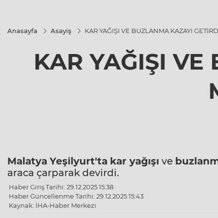
Anasayfa
Asayiş
KAR YAĞIŞI VE BUZLANMA KAZAYI GETİR
KAR YAĞIŞI VE
Malatya
Yeşilyurt'ta
kar yağışı
ve
buzlan
araca çarparak devirdi.
Haber Giriş Tarihi: 29.12.2025 15:38
Haber Güncellenme Tarihi: 29.12.2025 15:43
Kaynak: İHA-Haber Merkezi