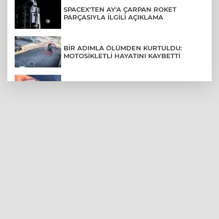
SPACEX'TEN AY'A ÇARPAN ROKET
PARÇASIYLA İLGİLİ AÇIKLAMA
BİR ADIMLA ÖLÜMDEN KURTULDU:
MOTOSİKLETLİ HAYATINI KAYBETTİ
TÜRKİYE İÇİN SU STRESİ UYARISI:
KURAKLIK RİSKİ ARTIYOR
SON DAKİKA... BAHÇELİEVLER'DE 6
KATLI BİNA ÇÖKTÜ
BURSA ŞEHİR HASTANESİ OTOPARKI
AĞUSTOS AYINDA HİZMETE AÇILIYOR
BURSALI DAĞCILARDAN AĞRI DAĞI
ZİRVESİNDE BURSASPOR'A DESTEK