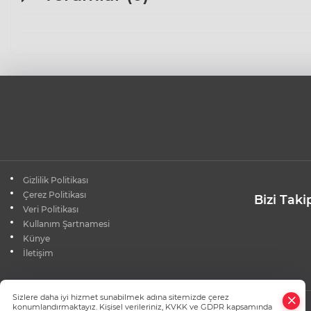
Gizlilik Politikası
Çerez Politikası
Bizi Taki
Veri Politikası
Kullanım Şartnamesi
Künye
İletişim
×
Sizlere daha iyi hizmet sunabilmek adına sitemizde çerez
Whatsapp
konumlandırmaktayız. Kişisel verileriniz, KVKK ve GDPR kapsamında