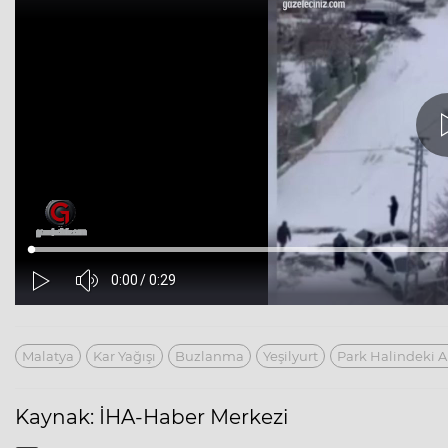
Malatya
Kar Yağışı
Buzlanma
Yeşilyurt
Park Halindeki A
Kaynak: İHA-Haber Merkezi