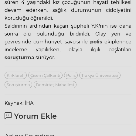
süren 4 yaşındaki kız çocuğunun hayati tehlikesi
devam ederken, sağlık durumunun ciddiyetini
koruduğu öğrenildi.
Saldırının ardından kaçan şüpheli Y.K.'nin ise daha
sonra ölü bulunduğu bildirildi. Olay yeri ve
çevresinde cumhuriyet savcısı ile
polis
ekiplerince
inceleme yapılırken, olayla ilgili başlatılan
soruşturma
sürüyor.
Kırklareli
Çisem Çalkantı
Polis
Trakya Üniversitesi
Soruşturma
Demirtaş Mahallesi
Kaynak: İHA
Yorum Ekle