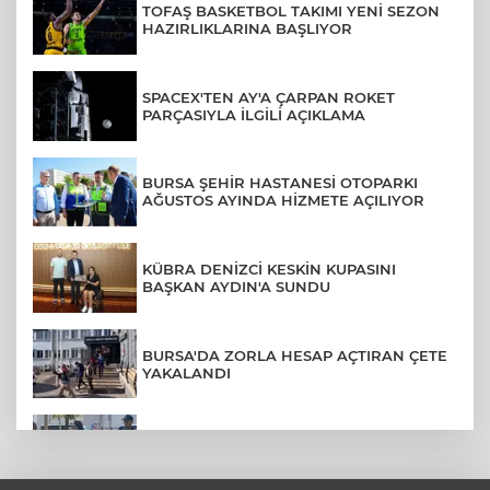
TOFAŞ BASKETBOL TAKIMI YENİ SEZON
HAZIRLIKLARINA BAŞLIYOR
SPACEX'TEN AY'A ÇARPAN ROKET
PARÇASIYLA İLGİLİ AÇIKLAMA
BURSA ŞEHİR HASTANESİ OTOPARKI
AĞUSTOS AYINDA HİZMETE AÇILIYOR
KÜBRA DENİZCİ KESKİN KUPASINI
BAŞKAN AYDIN'A SUNDU
BURSA'DA ZORLA HESAP AÇTIRAN ÇETE
YAKALANDI
AFYONKARAHİSAR'DA 4 YAŞINDAKİ
OĞLUNUN KATİLİYLE EVLENDİ