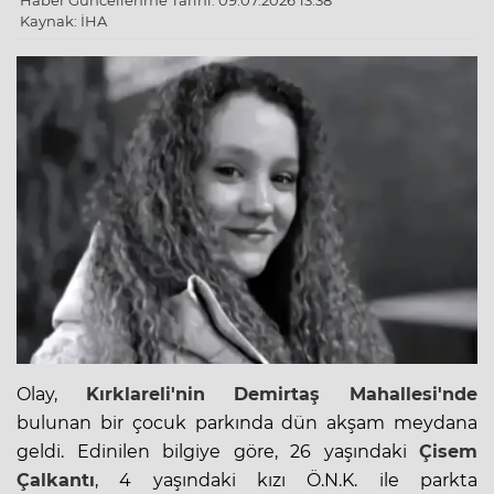
Haber Güncellenme Tarihi: 09.07.2026 13:38
Kaynak: İHA
Olay,
Kırklareli'nin
Demirtaş Mahallesi'nde
bulunan bir
çocuk
parkında dün akşam meydana
geldi. Edinilen bilgiye göre, 26 yaşındaki
Çisem
Çalkantı
, 4 yaşındaki kızı Ö.N.K. ile parkta