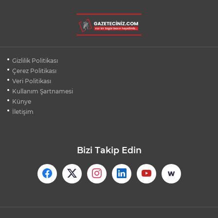
YENİ PARTİ'DE SKANDAL KARAR: DHKP-
C'Lİ YAVUZ NAZLIGÜL "BAŞKAN" ATANDI
EZİLMEKTEN KURTARDIĞI YAVRU KEDİ
Gizlilik Politikası
KENDİ ARACININ MOTORUNA GİRDİ
Çerez Politikası
Veri Politikası
Kullanım Şartnamesi
12 AĞUSTOS'TA DÜNYA'NIN YER ÇEKİMİ
KAYBOLACAK MI?
Künye
İletişim
Bizi Takip Edin