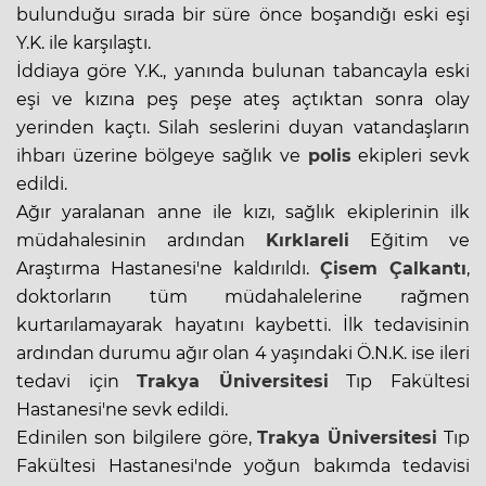
bulunduğu sırada bir süre önce boşandığı eski eşi
Y.K. ile karşılaştı.
İddiaya göre Y.K., yanında bulunan tabancayla eski
eşi ve kızına peş peşe ateş açtıktan sonra olay
yerinden kaçtı. Silah seslerini duyan vatandaşların
ihbarı üzerine bölgeye sağlık ve
polis
ekipleri sevk
edildi.
Ağır yaralanan anne ile kızı, sağlık ekiplerinin ilk
müdahalesinin ardından
Kırklareli
Eğitim ve
Araştırma Hastanesi'ne kaldırıldı.
Çisem Çalkantı
,
doktorların tüm müdahalelerine rağmen
kurtarılamayarak hayatını kaybetti. İlk tedavisinin
ardından durumu ağır olan 4 yaşındaki Ö.N.K. ise ileri
tedavi için
Trakya Üniversitesi
Tıp Fakültesi
Hastanesi'ne sevk edildi.
Edinilen son bilgilere göre,
Trakya Üniversitesi
Tıp
Fakültesi Hastanesi'nde yoğun bakımda tedavisi