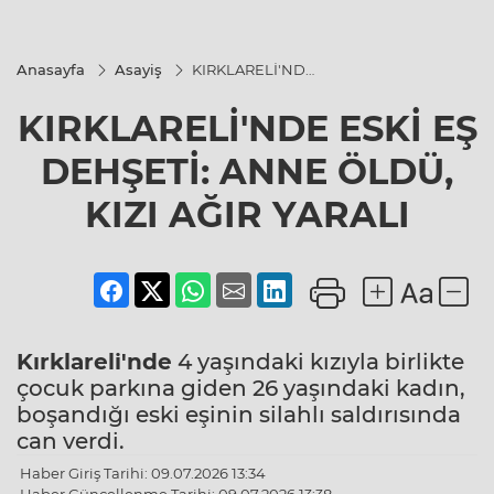
Anasayfa
Asayiş
KIRKLARELİ'NDE
ESKİ EŞ
DEHŞETİ: ANNE
KIRKLARELİ'NDE ESKİ EŞ
ÖLDÜ, KIZI AĞIR
YARALI
DEHŞETİ: ANNE ÖLDÜ,
KIZI AĞIR YARALI
Kırklareli'nde
4 yaşındaki kızıyla birlikte
çocuk parkına giden 26 yaşındaki kadın,
boşandığı eski eşinin silahlı saldırısında
can verdi.
Haber Giriş Tarihi: 09.07.2026 13:34