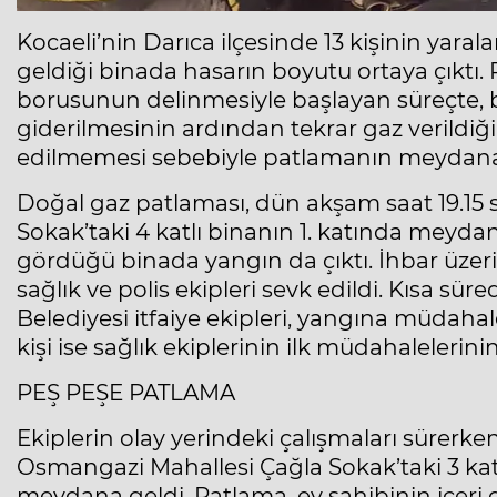
Kocaeli’nin Darıca ilçesinde 13 kişinin yar
geldiği binada hasarın boyutu ortaya çıktı.
borusunun delinmesiyle başlayan süreçte, bö
giderilmesinin ardından tekrar gaz verildi
edilmemesi sebebiyle patlamanın meydana g
Doğal gaz patlaması, dün akşam saat 19.15 s
Sokak’taki 4 katlı binanın 1. katında meyda
gördüğü binada yangın da çıktı. İhbar üzeri
sağlık ve polis ekipleri sevk edildi. Kısa sü
Belediyesi itfaiye ekipleri, yangına müdahal
kişi ise sağlık ekiplerinin ilk müdahalelerin
PEŞ PEŞE PATLAMA
Ekiplerin olay yerindeki çalışmaları sürerke
Osmangazi Mahallesi Çağla Sokak’taki 3 kat
meydana geldi. Patlama, ev sahibinin içeri