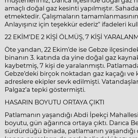
müşterilerimiz, Darıca ilçesinde doğal gaz
amaçlı doğal gaz kesinti yapılmıştır. Saha
etmektedir. Çalışmaların tamamlanmasının 
Anlayışınız için teşekkür ederiz" ifadeleri kull
22 EKİM’DE 2 KİŞİ ÖLMÜŞ, 7 KİŞİ YARALANM
Öte yandan, 22 Ekim’de ise Gebze ilçesindek
binanın 3. katında da yine doğal gaz kaynak
kaybetmiş, 7 kişi de yaralanmıştı. Patlam
Gebze’deki birçok noktadan gaz kaçağı ve 
adreslere ekipler sevk edilmişti. Vatandaşla
Palgaz’a tepki göstermişti.
HASARIN BOYUTU ORTAYA ÇIKTI
Patlamanın yaşandığı Abdi İpekçi Mahallesi 
boyutu, gün ağarınca ortaya çıktı. Darıca Be
sürdürdüğü binada, patlamanın yaşandığı da