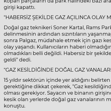
kopan parçaların da park halindeki bazı ara
girişi kapattı.
"HABERSİZ ŞEKİLDE GAZ AÇILINCA OLAY 
Doğal gaz teknikeri Soner Kartal, Rams Par
delinmesinin ardından sızıntıların yaşanma
sonra Palgaz, müdahale etmek için gazı kest
olay yaşandı. Kullanıcıların haberi olmadığı
olmadıkları belli değildi. Habersiz bir şeki
geldi" dedi.
"GAZ KESİLDİĞİNDE DOĞAL GAZ VANALARI
15 yıldır sektörün içinde yer aldığını belirte
gerektiğine dikkat çekerek, "Gaz kesildiğin
olması gerekiyor. Sayacın ve binanın girişi
kesik olan yerlerde doğal gaz vanalarının m
konuştu.