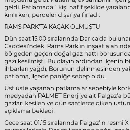
geldi. Patlamada 1 kişi hafif şekilde yaraland
kırılırken, perdeler dışarıya fırladı.
RAMS PARK’TA KAÇAK OLMUŞTU
Dün saat 15.00 sıralarında Darıca’da bulun
Caddesi’ndeki Rams Park’ın inşaat alanında 
bölgeden geçen doğal gaz hattı borusunda 
gazı kesilmişti. Bu olayın ardından ilçenin b
ihbarları yağdı. Borunun delinmesinden ya
patlama, ilçede paniğe sebep oldu.
Üst üste yaşanan patlamalar sebebiyle kork
medyadan PALMET Enerji’ye ait Palgaz’a bü
gazları kesilen ve dün saatlerce diken üstü
açıklama bekledi.
Gece saat 01.15 sıralarında Palgaz’ın resmi