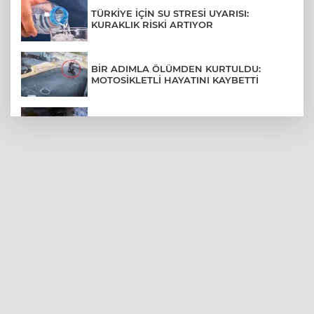
TÜRKİYE İÇİN SU STRESİ UYARISI:
KURAKLIK RİSKİ ARTIYOR
BİR ADIMLA ÖLÜMDEN KURTULDU:
MOTOSİKLETLİ HAYATINI KAYBETTİ
SON DAKİKA... BAHÇELİEVLER'DE 6
KATLI BİNA ÇÖKTÜ
BURSA ŞEHİR HASTANESİ OTOPARKI
AĞUSTOS AYINDA HİZMETE AÇILIYOR
BURSALI DAĞCILARDAN AĞRI DAĞI
ZİRVESİNDE BURSASPOR'A DESTEK
KÜBRA DENİZCİ KESKİN KUPASINI
BAŞKAN AYDIN'A SUNDU