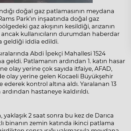
alandığı doğal gaz patlamasının meydana
 Rams Park’ın inşaatında doğal gaz
lgedeki gaz akışının kesildiği, arızanın
ği ancak kullanıcıların durumdan haberdar
eldiği iddia edildi.
ıralarında Abdi İpekçi Mahallesi 1524
na geldi. Patlamanın ardından 1. katın hasar
ne olay yerine çok sayıda itfaiye, AFAD,
rede olay yerine gelen Kocaeli Büyükşehir
e ederek kontrol altına aldı. Yaralanan 13
in ardından hastaneye kaldırıldı.
n, yaklaşık 2 saat sonra bu kez de Darıca
lı binanın zemin katında ikinci patlama
 girdikten sonra ışığı yakmasıyla meydana