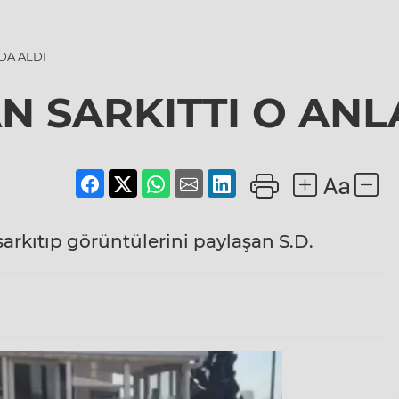
DA ALDI
 SARKITTI O ANL
rkıtıp görüntülerini paylaşan S.D.