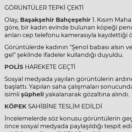
GÖRÜNTÜLER TEPKİ ÇEKTİ
Olay,
Başakşehir
Bahçeşehir
1. Kısım Mahal
göre, bir kadın evinde bulunan köpeği pence
anları cep telefonu kamerasıyla kaydettiği ö
Görüntülerde kadının "Şenol babası alsın ve
gel" şeklinde ifadeler kullandığı duyuldu.
POLİS
HAREKETE GEÇTİ
Sosyal medyada yayılan görüntülerin ardı
başlattı. Yapılan saha çalışmaları sonucund
isimli
şüpheli
yakalanarak gözaltına alındı.
KÖPEK
SAHİBİNE TESLİM EDİLDİ
İncelemelerde söz konusu görüntülerin geçmi
önce sosyal medyada paylaşıldığı tespit edil