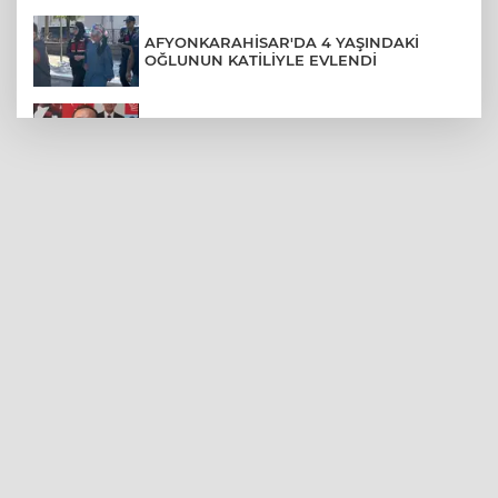
AFYONKARAHİSAR'DA 4 YAŞINDAKİ
OĞLUNUN KATİLİYLE EVLENDİ
YENİ PARTİ'DE SKANDAL KARAR: DHKP-
C'Lİ YAVUZ NAZLIGÜL "BAŞKAN" ATANDI
EZİLMEKTEN KURTARDIĞI YAVRU KEDİ
KENDİ ARACININ MOTORUNA GİRDİ
12 AĞUSTOS'TA DÜNYA'NIN YER ÇEKİMİ
KAYBOLACAK MI?
HALI SAHADA KLİMA KONFORU: 40
DERECEDE BUZ GİBİ MAÇ KEYFİ