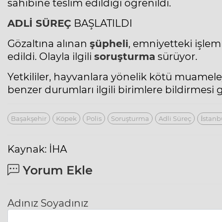
sahibine teslim edildiği öğrenildi.
ADLİ SÜREÇ
BAŞLATILDI
Gözaltına alınan
şüpheli
, emniyetteki işle
edildi. Olayla ilgili
soruşturma
sürüyor.
Yetkililer, hayvanlara yönelik kötü muamele
benzer durumları ilgili birimlere bildirmesi 
Başakşehir
Köpek
Polis
Soruşturma
Adli Süreç
İstanb
Kaynak: İHA
Yorum Ekle
Adınız Soyadınız