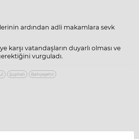
mlerinin ardından adli makamlara sevk
ye karşı vatandaşların duyarlı olması ve
gerektiğini vurguladı.
ul
Şüpheli
Bahçeşehir