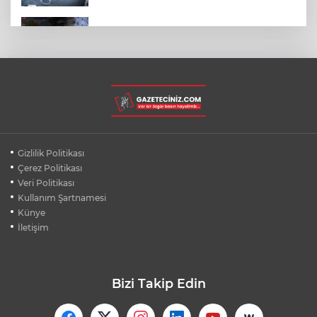
SON DAKİKA... BAHÇELİEVLER'DE 6
KATLI BİNA ÇÖKTÜ
BURSA ŞEHİR HASTANESİ OTOPARKI
AĞUSTOS AYINDA HİZMETE AÇILIYOR
BURSALI DAĞCILARDAN AĞRI DAĞI
Gizlilik Politikası
ZİRVESİNDE BURSASPOR'A DESTEK
Çerez Politikası
Veri Politikası
Kullanım Şartnamesi
KÜBRA DENİZCİ KESKİN KUPASINI
BAŞKAN AYDIN'A SUNDU
Künye
İletişim
Bizi Takip Edin