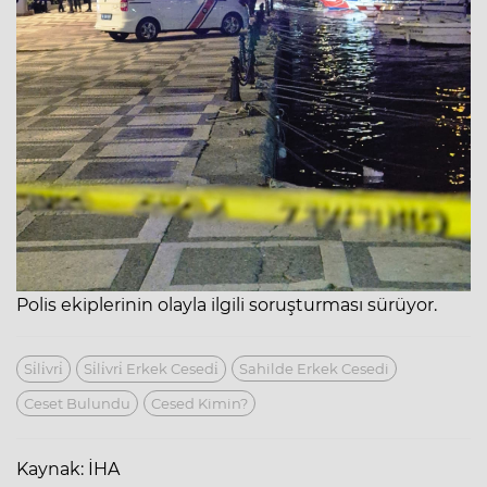
Polis ekiplerinin olayla ilgili soruşturması sürüyor.
Si̇li̇vri̇
Si̇li̇vri̇ Erkek Cesedi̇
Sahilde Erkek Cesedi
Ceset Bulundu
Cesed Kimin?
Kaynak: İHA