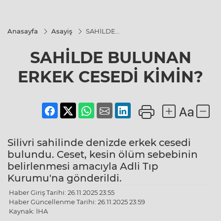
Anasayfa
Asayiş
SAHİLDE
BULUNAN
ERKEK
SAHİLDE BULUNAN
CESEDİ
KİMİN?
ERKEK CESEDİ KİMİN?
Silivri sahilinde denizde erkek cesedi
bulundu. Ceset, kesin ölüm sebebinin
belirlenmesi amacıyla Adli Tıp
Kurumu'na gönderildi.
Haber Giriş Tarihi: 26.11.2025 23:55
Haber Güncellenme Tarihi: 26.11.2025 23:59
Kaynak: İHA