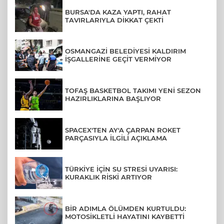
BURSA'DA KAZA YAPTI, RAHAT
TAVIRLARIYLA DİKKAT ÇEKTİ
OSMANGAZİ BELEDİYESİ KALDIRIM
İŞGALLERİNE GEÇİT VERMİYOR
TOFAŞ BASKETBOL TAKIMI YENİ SEZON
HAZIRLIKLARINA BAŞLIYOR
SPACEX'TEN AY'A ÇARPAN ROKET
PARÇASIYLA İLGİLİ AÇIKLAMA
TÜRKİYE İÇİN SU STRESİ UYARISI:
KURAKLIK RİSKİ ARTIYOR
BİR ADIMLA ÖLÜMDEN KURTULDU:
MOTOSİKLETLİ HAYATINI KAYBETTİ