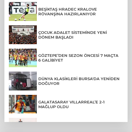
BEŞİKTAŞ HRADEC KRALOVE
RÖVANŞINA HAZIRLANIYOR
ÇOCUK ADALET SİSTEMİNDE YENİ
DÖNEM BAŞLADI
GÖZTEPE’DEN SEZON ÖNCESİ 7 MAÇTA
6 GALİBİYET
DÜNYA KLASİKLERİ BURSA'DA YENİDEN
DOĞUYOR
GALATASARAY VILLARREAL’E 2-1
MAĞLUP OLDU
ÜNİVERSİTEDEN AYRILANLARA GERİ
DÖNÜŞ HAKKI GELDİ