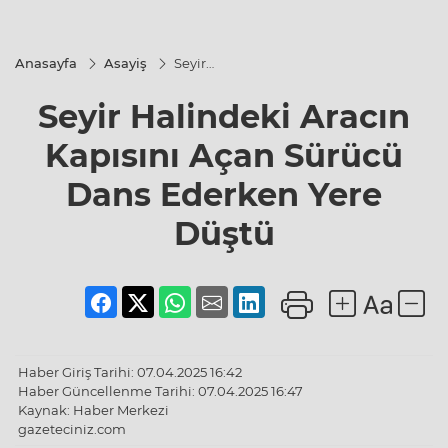
Anasayfa
Asayiş
Seyir
Halindeki
Aracın
Seyir Halindeki Aracın
Kapısını
Açan
Sürücü
Kapısını Açan Sürücü
Dans
Ederken
Dans Ederken Yere
Yere
Düştü
Düştü
Haber Giriş Tarihi: 07.04.2025 16:42
Haber Güncellenme Tarihi: 07.04.2025 16:47
Kaynak: Haber Merkezi
gazeteciniz.com