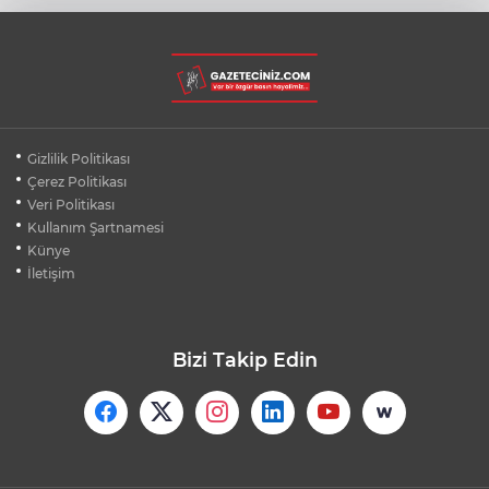
RİZE'DE BÖYLE PİKNİK HERKESE NASİP
OLMAZ
OSMANGAZİ'DE PAZARLARDAN HER AY
Gizlilik Politikası
600 TON ATIK TOPLANIYOR
Çerez Politikası
Veri Politikası
Kullanım Şartnamesi
OSMANGAZİ'DE ÇOCUKLAR TATİLİ
OKUYARAK GEÇİRİYOR
Künye
İletişim
Bizi Takip Edin