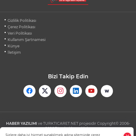
MUDANYA PLAJLARINDA YOĞUNLUK:
Gizlilik Politikası
TATİLCİLER SAHİLLERE AKIN ETTİ
Çerez Politikası
Veri Politikası
Kullanım Şartnamesi
BURSA FESTİVALİ'NDE MUHTEŞEM
TİYATRO GECESİ
Künye
İletişim
Bizi Takip Edin
HABER YAZILIMI
ve TURKTICARET.NET projesidir Copyright© 2006-
2026 Tüm hakları saklıdır.
Sizlere daha iyi hizmet sunabilmek adına sitemizde çerez