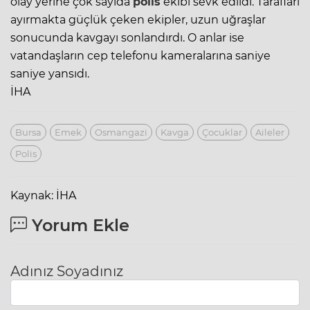
olay yerine çok sayıda
polis
ekibi sevk edildi. Tarafları
ayırmakta güçlük çeken ekipler, uzun uğraşlar
sonucunda kavgayı sonlandırdı. O anlar ise
vatandaşların cep telefonu kameralarına saniye
saniye yansıdı.
İHA
Bursa
Emek
Osmangazi
Kavga
Çocuklar
Aileler
Polis
Kaynak: İHA
Yorum Ekle
Adınız Soyadınız