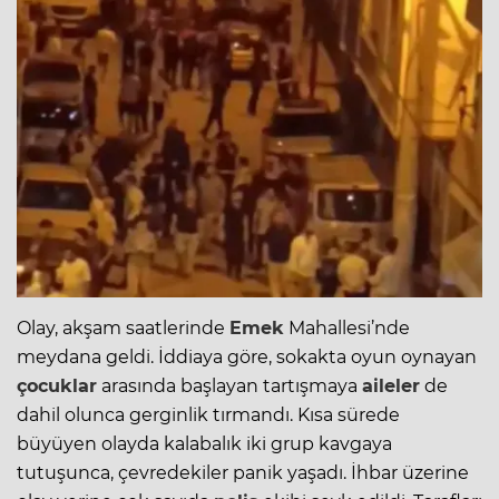
Olay, akşam saatlerinde
Emek
Mahallesi’nde
meydana geldi. İddiaya göre, sokakta oyun oynayan
çocuklar
arasında başlayan tartışmaya
aileler
de
dahil olunca gerginlik tırmandı. Kısa sürede
büyüyen olayda kalabalık iki grup kavgaya
tutuşunca, çevredekiler panik yaşadı. İhbar üzerine