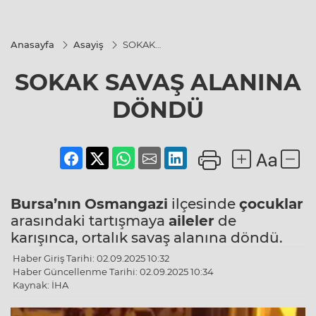
Anasayfa
Asayiş
SOKAK
SAVAŞ
ALANINA
SOKAK SAVAŞ ALANINA
DÖNDÜ
DÖNDÜ
Bursa’nın
Osmangazi
ilçesinde
çocuklar
arasındaki tartışmaya
aileler
de
karışınca, ortalık savaş alanına döndü.
Haber Giriş Tarihi: 02.09.2025 10:32
Haber Güncellenme Tarihi: 02.09.2025 10:34
Kaynak: İHA