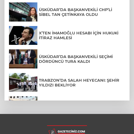
ÜSKÜDAR’DA BAŞKANVEKİLİ CHP’Lİ
SİBEL TAN ÇETİNKAYA OLDU
X’TEN İMAMOĞLU HESABI İÇİN HUKUKİ
İTİRAZ HAMLESİ
ÜSKÜDAR’DA BAŞKANVEKİLİ SEÇİMİ
DÖRDÜNCÜ TURA KALDI
TRABZON’DA SALAH HEYECANI: ŞEHİR
YILDIZI BEKLİYOR
BURSA’NIN FETHİ COŞKUSU
BÜYÜKORHAN’A TAŞINDI
LGS YERLEŞTİRME SONUÇLARI
AÇIKLANDI! İŞTE TÜM TARİHLER