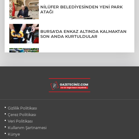
NİLÜFER BELEDİYESİNDEN YENİ PARK
ATAĞI
BURSA'DA ENKAZ ALTINDA KALMAKTAN
SON ANDA KURTULDULAR
AFYONKARAHİSAR'DA OTOBÜS
KAMYONETE ÇARPTI: 1 ÖLÜ, 15 YARALI
BURSA'DA DEPO YANGINI BİNAYA
SIÇRAMADAN SÖNDÜRÜLDÜ
BURSA'DA KIRSAL MAHALLE
Gizlilik Politikası
YOLLARINDA KORFOR ARTIYOR
Çerez Politikası
Veri Politikası
Kullanım Şartnamesi
SİLİVRİ'DE YANGIN: MAHSUR KALANLAR
BALKONLARDAN KURTARILDI
Künye