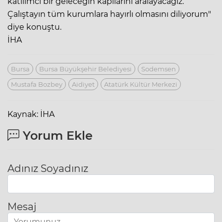
katılımcı bir geleceğin kapılarını aralayacağız.
Çalıştayın tüm kurumlara hayırlı olmasını diliyorum"
diye konuştu.
İHA
Bursa
Bursa Büyükşehir Belediyesi
Sodemsen
Mustafa Bozbey
Aidiyet
Atatürk Kültür Merkezi
Kaynak: İHA
Yorum Ekle
Adınız Soyadınız
Mesaj