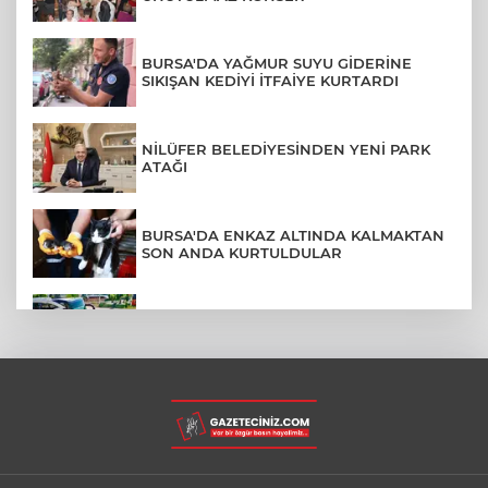
BURSA'DA YAĞMUR SUYU GİDERİNE
SIKIŞAN KEDİYİ İTFAİYE KURTARDI
NİLÜFER BELEDİYESİNDEN YENİ PARK
ATAĞI
BURSA'DA ENKAZ ALTINDA KALMAKTAN
SON ANDA KURTULDULAR
AFYONKARAHİSAR'DA OTOBÜS
KAMYONETE ÇARPTI: 1 ÖLÜ, 15 YARALI
BURSA'DA DEPO YANGINI BİNAYA
SIÇRAMADAN SÖNDÜRÜLDÜ