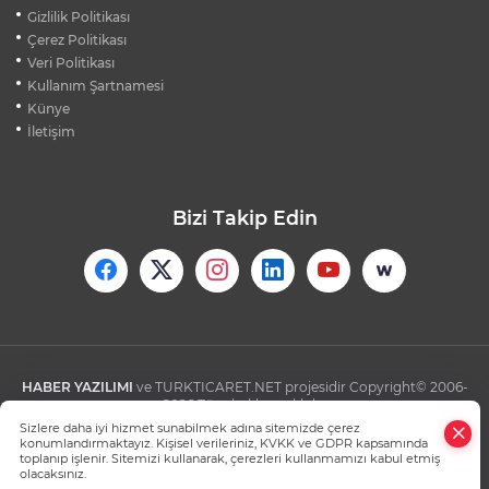
BURSA'DA KIRSAL MAHALLE
Gizlilik Politikası
YOLLARINDA KORFOR ARTIYOR
Çerez Politikası
Veri Politikası
Kullanım Şartnamesi
SİLİVRİ'DE YANGIN: MAHSUR KALANLAR
BALKONLARDAN KURTARILDI
Künye
İletişim
Bizi Takip Edin
HABER YAZILIMI
ve TURKTICARET.NET projesidir Copyright© 2006-
2026 Tüm hakları saklıdır.
Sizlere daha iyi hizmet sunabilmek adına sitemizde çerez
konumlandırmaktayız. Kişisel verileriniz, KVKK ve GDPR kapsamında
toplanıp işlenir. Sitemizi kullanarak, çerezleri kullanmamızı kabul etmiş
olacaksınız.