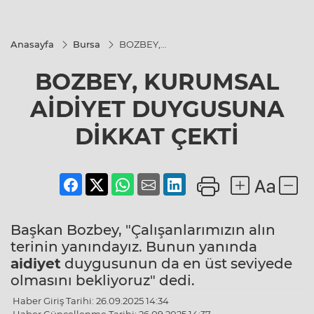
Anasayfa
Bursa
BOZBEY,
KURUMSAL
AİDİYET
BOZBEY, KURUMSAL
DUYGUSUNA
DİKKAT
ÇEKTİ
AİDİYET DUYGUSUNA
DİKKAT ÇEKTİ
Başkan Bozbey, "Çalışanlarımızın alın
terinin yanındayız. Bunun yanında
aidiyet
duygusunun da en üst seviyede
olmasını bekliyoruz" dedi.
Haber Giriş Tarihi: 26.09.2025 14:34