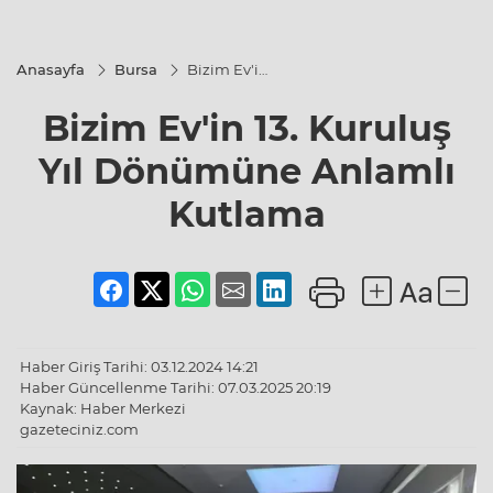
Anasayfa
Bursa
Bizim Ev'in
13. Kuruluş
Yıl
Bizim Ev'in 13. Kuruluş
Dönümüne
Anlamlı
Kutlama
Yıl Dönümüne Anlamlı
Kutlama
Haber Giriş Tarihi: 03.12.2024 14:21
Haber Güncellenme Tarihi: 07.03.2025 20:19
Kaynak: Haber Merkezi
gazeteciniz.com