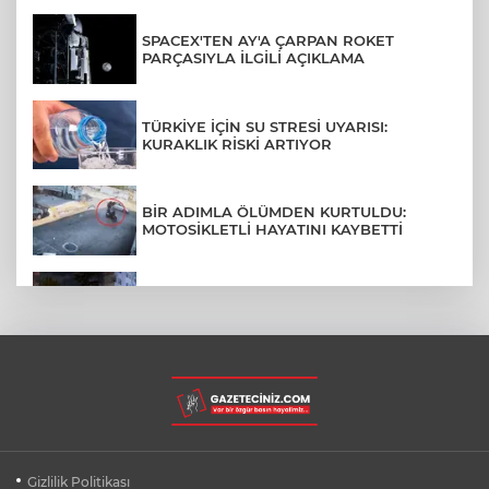
SPACEX'TEN AY'A ÇARPAN ROKET
PARÇASIYLA İLGİLİ AÇIKLAMA
TÜRKİYE İÇİN SU STRESİ UYARISI:
KURAKLIK RİSKİ ARTIYOR
BİR ADIMLA ÖLÜMDEN KURTULDU:
MOTOSİKLETLİ HAYATINI KAYBETTİ
SON DAKİKA... BAHÇELİEVLER'DE 6
KATLI BİNA ÇÖKTÜ
BURSA ŞEHİR HASTANESİ OTOPARKI
AĞUSTOS AYINDA HİZMETE AÇILIYOR
BURSALI DAĞCILARDAN AĞRI DAĞI
Gizlilik Politikası
ZİRVESİNDE BURSASPOR'A DESTEK