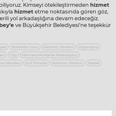
abiliyoruz. Kimseyi ötekileştirmeden
hizmet
kıyla
hizmet
etme noktasında gören göz,
rili yol arkadaşlığına devam edeceğiz.
bey’e
ve Büyükşehir Belediyesi’ne teşekkür
yesi
Muhtarlar Günü
Katılımcı Yönetim
Dayanışma
anı
Chp
Marmara Muhtarlar Federasyonu
han Mandacı
Erol Yılmazer
Katılımcı Yönetim
Destek