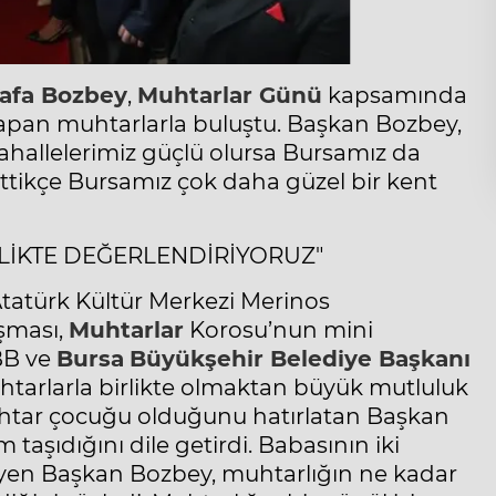
afa Bozbey
,
Muhtarlar
Günü
kapsamında
apan muhtarlarla buluştu. Başkan Bozbey,
ahallelerimiz güçlü olursa Bursamız da
tikçe Bursamız çok daha güzel bir kent
RLİKTE DEĞERLENDİRİYORUZ"
tatürk Kültür Merkezi Merinos
şması,
Muhtarlar
Korosu’nun mini
BB ve
Bursa
Büyükşehir Belediye Başkanı
uhtarlarla birlikte olmaktan büyük mutluluk
uhtar çocuğu olduğunu hatırlatan Başkan
aşıdığını dile getirdi. Babasının iki
eyen Başkan Bozbey, muhtarlığın ne kadar