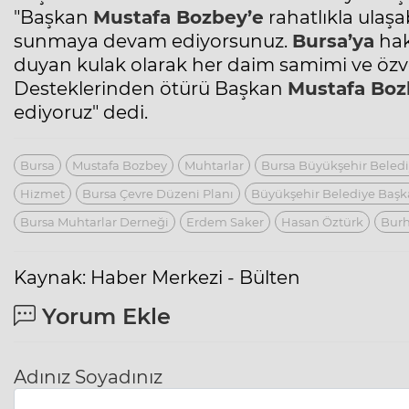
"Başkan
Mustafa Bozbey’e
rahatlıkla ulaş
sunmaya devam ediyorsunuz.
Bursa’ya
hak
duyan kulak olarak her daim samimi ve özve
Desteklerinden ötürü Başkan
Mustafa Boz
ediyoruz" dedi.
Bursa
Mustafa Bozbey
Muhtarlar
Bursa Büyükşehir Beledi
Hizmet
Bursa Çevre Düzeni Planı
Büyükşehir Belediye Başk
Bursa Muhtarlar Derneği
Erdem Saker
Hasan Öztürk
Bur
Kaynak: Haber Merkezi - Bülten
Yorum Ekle
Adınız Soyadınız