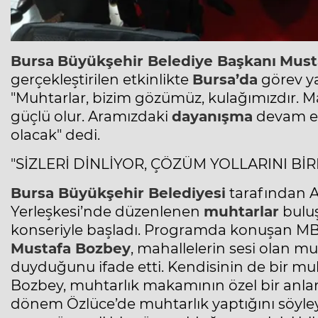
Bursa
Büyükşehir Belediye Başkanı
Must
gerçekleştirilen etkinlikte
Bursa’da
görev y
"Muhtarlar, bizim gözümüz, kulağımızdır. M
güçlü olur. Aramızdaki
dayanışma
devam et
olacak" dedi.
"SİZLERİ DİNLİYOR, ÇÖZÜM YOLLARINI Bİ
Bursa
Büyükşehir Belediyesi
tarafından A
Yerleşkesi’nde düzenlenen
muhtarlar
bulu
konseriyle başladı. Programda konuşan M
Mustafa Bozbey
, mahallelerin sesi olan m
duyduğunu ifade etti. Kendisinin de bir m
Bozbey, muhtarlık makamının özel bir anlam t
dönem Özlüce’de muhtarlık yaptığını söyl