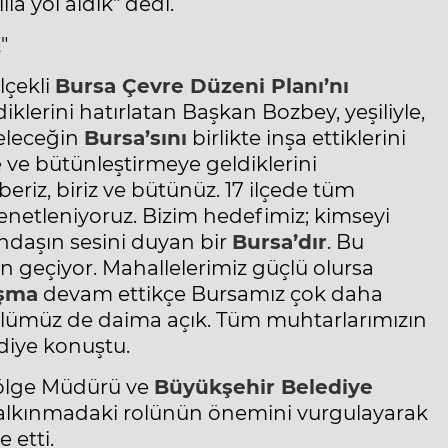
a yol aldık" dedi.
"
lçekli
Bursa
Çevre Düzeni Planı’nı
iklerini hatırlatan Başkan Bozbey, yeşiliyle,
geleceğin
Bursa’sını
birlikte inşa ettiklerini
ye ve bütünleştirmeye geldiklerini
riz, biriz ve bütünüz. 17 ilçede tüm
enetleniyoruz. Bizim hedefimiz; kimseyi
andaşın sesini duyan bir
Bursa’dır
. Bu
 geçiyor. Mahallelerimiz güçlü olursa
şma
devam ettikçe Bursamız çok daha
önlümüz de daima açık. Tüm muhtarlarımızın
diye konuştu.
ölge Müdürü ve
Büyükşehir Belediye
 kalkınmadaki rolünün önemini vurgulayarak
 etti.