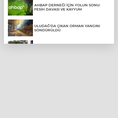
AHBAP DERNEĞİ İÇİN YOLUN SONU:
FESİH DAVASI VE KAYYUM
ULUDAĞ'DA ÇIKAN ORMAN YANGINI
SÖNDÜRÜLDÜ
MENDERES BELEDİYE BAŞKANI İHRAÇ
TALEBİYLE DİSİPLİNE SEVK EDİLDİ
ASLI HÜNEL'DEN BURSA'DA
UNUTULMAZ KONSER
BEŞİKTAŞ'TAN AVRUPA'DA KRİTİK
DEPLASMAN ZAFERİ
VAN'DA İŞİTME ENGELLİ MÜŞTERİ,
HALIYI HALAY ÇEKEREK ALDI