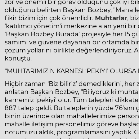
zor ve önemli bir görev olduğunu çok iyi bild
olduğunu belirten Başkan Bozbey, "Mahallele
fikir bizim için çok önemlidir.
Muhtarlar
, b
‘katılımcı yönetim’i merkezine alan yeni bir 
‘Başkan Bozbey Burada’ projesiyle her 15 gü
samimi ve güvene dayanan bir ortamda bir ara
çözüm yollarını birlikte değerlendiriyoruz. 
konuştu.
"MUHTARIMIZIN KARNESİ ‘PEKİYİ’ OLURSA 
Hiçbir zaman ‘Biz biliriz’ demediklerini, her 
anlatan Başkan Bozbey, "Biliyoruz ki muhtar
karnemiz ‘pekiyi’ olur. Tüm talepleri dikkate 
887 talep geldi. Bu taleplerin yüzde 76’sını
binin üzerinde olan mahallelerimize perso
mahalle iletişim personelimiz göreve başladı. 
notumuzu aldık, programlamasını yaptık. Ge