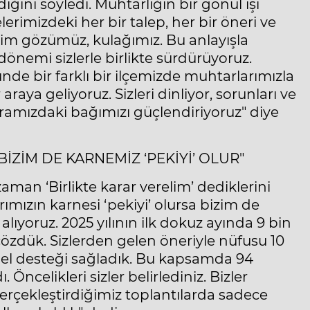
iğini söyledi. Muhtarlığın bir gönül işi
rimizdeki her bir talep, her bir öneri ve
izim gözümüz, kulağımız. Bu anlayışla
dönemi sizlerle birlikte sürdürüyoruz.
nde bir farklı bir ilçemizde muhtarlarımızla
ya geliyoruz. Sizleri dinliyor, sorunları ve
Aramızdaki bağımızı güçlendiriyoruz" diye
BİZİM DE KARNEMİZ ‘PEKİYİ’ OLUR"
zaman ‘Birlikte karar verelim’ dediklerini
ımızın karnesi ‘pekiyi’ olursa bizim de
alıyoruz. 2025 yılının ilk dokuz ayında 9 bin
 çözdük. Sizlerden gelen öneriyle nüfusu 10
nel desteği sağladık. Bu kapsamda 94
Öncelikleri sizler belirlediniz. Bizler
rçekleştirdiğimiz toplantılarda sadece