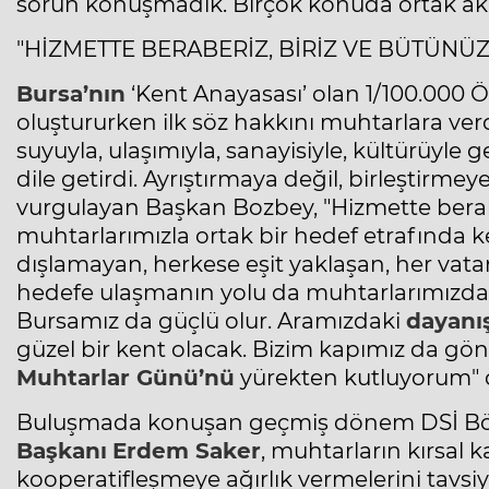
sorun konuşmadık. Birçok konuda ortak akıll
"HİZMETTE BERABERİZ, BİRİZ VE BÜTÜNÜZ
Bursa’nın
‘Kent Anayasası’ olan 1/100.000 Ö
oluştururken ilk söz hakkını muhtarlara verd
suyuyla, ulaşımıyla, sanayisiyle, kültürüyle 
dile getirdi. Ayrıştırmaya değil, birleştirme
vurgulayan Başkan Bozbey, "Hizmette berabe
muhtarlarımızla ortak bir hedef etrafında k
dışlamayan, herkese eşit yaklaşan, her vat
hedefe ulaşmanın yolu da muhtarlarımızdan
Bursamız da güçlü olur. Aramızdaki
dayanı
güzel bir kent olacak. Bizim kapımız da g
Muhtarlar
Günü’nü
yürekten kutluyorum" 
Buluşmada konuşan geçmiş dönem DSİ B
Başkanı
Erdem Saker
, muhtarların kırsal
kooperatifleşmeye ağırlık vermelerini tavsiye