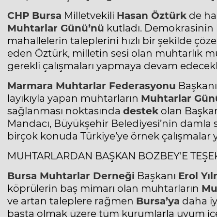
CHP
Bursa
Milletvekili
Hasan Öztürk
de hal
Muhtarlar
Günü’nü
kutladı. Demokrasinin k
mahallelerin taleplerini hızlı bir şekilde ç
eden Öztürk, milletin sesi olan muhtarlık 
gerekli çalışmaları yapmaya devam edecekler
Marmara
Muhtarlar
Federasyonu
Başkan
layıkıyla yapan muhtarların
Muhtarlar
Gün
sağlanması noktasında
destek
olan Başk
Mandacı, Büyükşehir Belediyesi’nin damla
birçok konuda Türkiye’ye örnek çalışmalar y
MUHTARLARDAN BAŞKAN BOZBEY'E TEŞE
Bursa
Muhtarlar
Derneği
Başkanı
Erol Yı
köprülerin baş mimarı olan muhtarların
Mu
ve artan taleplere rağmen
Bursa’ya
daha iy
başta olmak üzere tüm kurumlarla uyum içeri