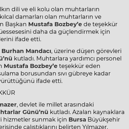
kın dili ve eli kolu olan muhtarların
ılcal damarları olan muhtarların ve
özen Başkan
Mustafa Bozbey’e
de teşekkür
müessesesini daha da güçlendirmek için
ini ifade etti.
ı
Burhan Mandacı
, üzerine düşen görevleri
ü’nü
kutladı. Muhtarlara yardımcı personel
an
Mustafa Bozbey’e
teşekkür eden
 sulama borusundan sıvı gübreye kadar
ürüttüğünü ifade etti.
KKÜR
lmazer
, devlet ile millet arasındaki
htarlar
Günü’nü
kutladı. Azalan kaynaklara
i hizmetler sunmak için
Bursa
Büyükşehir
sinde çalıştıklarını belirten Yılmazer,