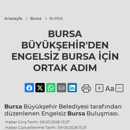
Anasayfa
Bursa
BURSA
BÜYÜKŞEHİR'DEN
ENGELSİZ BURSA
BURSA
İÇİN ORTAK ADIM
BÜYÜKŞEHİR'DEN
ENGELSİZ BURSA İÇİN
ORTAK ADIM
Bursa
Büyükşehir Belediyesi tarafından
düzenlenen Engelsiz
Bursa
Buluşması.
Haber Giriş Tarihi: 09.05.2026 15:27
Haber Güncellenme Tarihi: 09.05.2026 15:31