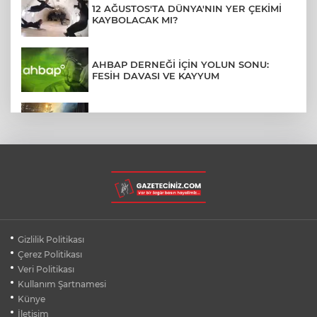
12 AĞUSTOS'TA DÜNYA'NIN YER ÇEKİMİ
KAYBOLACAK MI?
AHBAP DERNEĞİ İÇİN YOLUN SONU:
FESİH DAVASI VE KAYYUM
ULUDAĞ'DA ÇIKAN ORMAN YANGINI
SÖNDÜRÜLDÜ
MENDERES BELEDİYE BAŞKANI İHRAÇ
TALEBİYLE DİSİPLİNE SEVK EDİLDİ
HALI SAHADA KLİMA KONFORU: 40
Gizlilik Politikası
DERECEDE BUZ GİBİ MAÇ KEYFİ
Çerez Politikası
Veri Politikası
Kullanım Şartnamesi
İZMİT SORUŞTURMASINDA İFADE
DETAYLARI: RÜŞVET, TEHDİT, VİDEO
Künye
İletişim