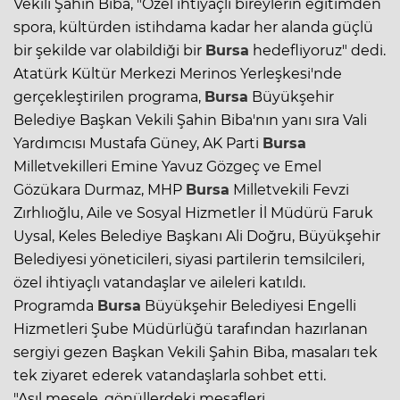
Vekili Şahin Biba, "Özel ihtiyaçlı bireylerin eğitimden
spora, kültürden istihdama kadar her alanda güçlü
bir şekilde var olabildiği bir
Bursa
hedefliyoruz" dedi.
Atatürk Kültür Merkezi Merinos Yerleşkesi'nde
gerçekleştirilen programa,
Bursa
Büyükşehir
Belediye Başkan Vekili Şahin Biba'nın yanı sıra Vali
Yardımcısı Mustafa Güney, AK Parti
Bursa
Milletvekilleri Emine Yavuz Gözgeç ve Emel
Gözükara Durmaz, MHP
Bursa
Milletvekili Fevzi
Zırhlıoğlu, Aile ve Sosyal Hizmetler İl Müdürü Faruk
Uysal, Keles Belediye Başkanı Ali Doğru,
Büyükşehir
Belediyesi
yöneticileri, siyasi partilerin temsilcileri,
özel ihtiyaçlı vatandaşlar ve aileleri katıldı.
Programda
Bursa
Büyükşehir Belediyesi Engelli
Hizmetleri Şube Müdürlüğü tarafından hazırlanan
sergiyi gezen Başkan Vekili Şahin Biba, masaları tek
tek ziyaret ederek vatandaşlarla sohbet etti.
"Asıl mesele, gönüllerdeki mesafleri