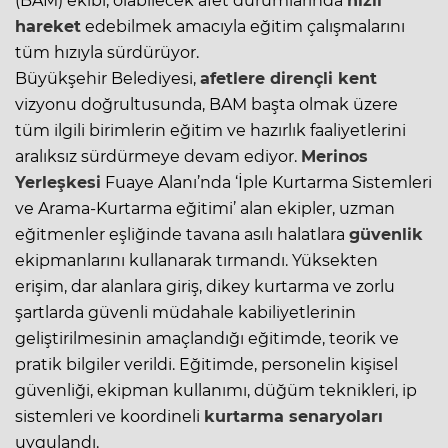
(BAM) ekibi, olabilecek afet durumlarında
hızlı
hareket
edebilmek amacıyla eğitim çalışmalarını
tüm hızıyla sürdürüyor.
Büyükşehir Belediyesi,
afetlere dirençli kent
vizyonu doğrultusunda, BAM başta olmak üzere
tüm ilgili birimlerin eğitim ve hazırlık faaliyetlerini
aralıksız sürdürmeye devam ediyor.
Merinos
Yerleşkesi
Fuaye Alanı’nda ‘İple Kurtarma Sistemleri
ve Arama-Kurtarma eğitimi’ alan ekipler, uzman
eğitmenler eşliğinde tavana asılı halatlara
güvenlik
ekipmanlarını kullanarak tırmandı. Yüksekten
erişim, dar alanlara giriş, dikey kurtarma ve zorlu
şartlarda güvenli müdahale kabiliyetlerinin
geliştirilmesinin amaçlandığı eğitimde, teorik ve
pratik bilgiler verildi. Eğitimde, personelin kişisel
güvenliği, ekipman kullanımı, düğüm teknikleri, ip
sistemleri ve koordineli
kurtarma senaryoları
uygulandı.