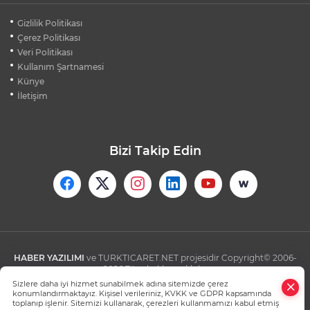
EZİLMEKTEN KURTARDIĞI YAVRU KEDİ
Gizlilik Politikası
KENDİ ARACININ MOTORUNA GİRDİ
Çerez Politikası
Veri Politikası
Kullanım Şartnamesi
12 AĞUSTOS'TA DÜNYA'NIN YER ÇEKİMİ
KAYBOLACAK MI?
Künye
İletişim
Bizi Takip Edin
HABER YAZILIMI
ve TURKTICARET.NET projesidir Copyright© 2006-
2026 Tüm hakları saklıdır.
Sizlere daha iyi hizmet sunabilmek adına sitemizde çerez
konumlandırmaktayız. Kişisel verileriniz, KVKK ve GDPR kapsamında
toplanıp işlenir. Sitemizi kullanarak, çerezleri kullanmamızı kabul etmiş