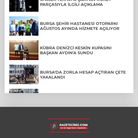
PARÇASIYLA İLGİLİ AÇIKLAMA
BURSA ŞEHİR HASTANESİ OTOPARKI
AĞUSTOS AYINDA HİZMETE AÇILIYOR
KÜBRA DENİZCİ KESKİN KUPASINI
BAŞKAN AYDIN'A SUNDU
BURSA'DA ZORLA HESAP AÇTIRAN ÇETE
YAKALANDI
AFYONKARAHİSAR'DA 4 YAŞINDAKİ
OĞLUNUN KATİLİYLE EVLENDİ
YENİ PARTİ'DE SKANDAL KARAR: DHKP-
C'Lİ YAVUZ NAZLIGÜL "BAŞKAN" ATANDI