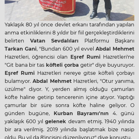
Yaklaşık 80 yıl önce devlet erkanı tarafından yapılan
anma etkinliklerini 8 yıldır bir fiil gerçekleştirdiklerini
belirten
Vatan Sevdalıları
Platformu Başkanı
Tarkan Gani
, "Bundan 600 yıl evvel
Abdal Mehmet
Hazretleri, öğrencisi olan
Eşref Rumi
Hazretleri'ne
"Git bana bir tas
köfteli çorba
getir" diye buyuruyor.
Eşref Rumi
Hazretleri nereye gitse köfteli çorbayı
bulamıyor.
Abdal Mehmet
Hazretleri, "Otur yanıma,
üzülme" diyor. Y, yerden almış olduğu çamurları
köfte haline getirip tencerenin içine atıyor. Yaptığı
çamurlar bir süre sonra köfte haline geliyor. O
günden bugüne,
Kurban Bayramı'nın
4. günü
yaklaşık 600 yıl
gelenek
devam etmiş. 1940 yılında
bir ara verilmiş. 2019 yılında başlatmak bize nasip
oldu. Bu yıl da 8'incisini düzenliyoruz" diye konuştu.