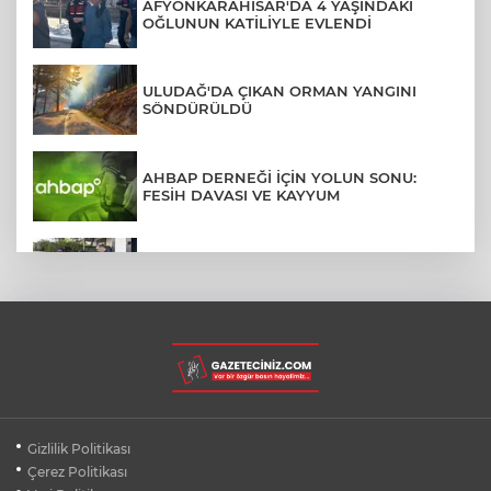
AFYONKARAHİSAR'DA 4 YAŞINDAKİ
OĞLUNUN KATİLİYLE EVLENDİ
ULUDAĞ'DA ÇIKAN ORMAN YANGINI
SÖNDÜRÜLDÜ
AHBAP DERNEĞİ İÇİN YOLUN SONU:
FESİH DAVASI VE KAYYUM
MENDERES BELEDİYE BAŞKANI İHRAÇ
TALEBİYLE DİSİPLİNE SEVK EDİLDİ
İZMİT SORUŞTURMASINDA İFADE
DETAYLARI: RÜŞVET, TEHDİT, VİDEO
HALI SAHADA KLİMA KONFORU: 40
Gizlilik Politikası
DERECEDE BUZ GİBİ MAÇ KEYFİ
Çerez Politikası