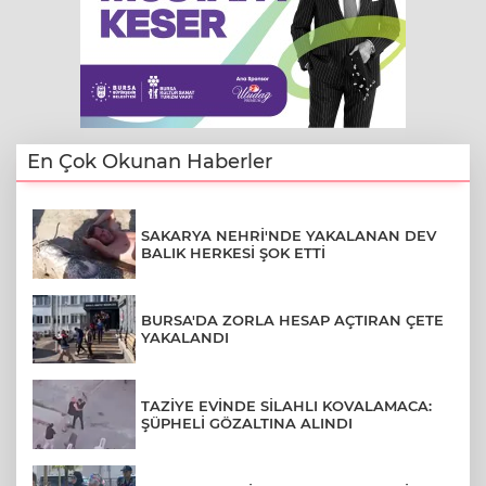
En Çok Okunan Haberler
SAKARYA NEHRİ'NDE YAKALANAN DEV
BALIK HERKESİ ŞOK ETTİ
BURSA'DA ZORLA HESAP AÇTIRAN ÇETE
YAKALANDI
TAZİYE EVİNDE SİLAHLI KOVALAMACA:
ŞÜPHELİ GÖZALTINA ALINDI