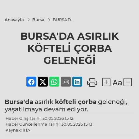
Anasayfa
Bursa
BURSA'DA
ASIRLIK
KÖFTELİ
BURSA'DA ASIRLIK
ÇORBA
GELENEĞİ
KÖFTELİ ÇORBA
GELENEĞİ
Bursa'da
asırlık
köfteli çorba
geleneği,
yaşatılmaya devam ediyor.
Haber Giriş Tarihi: 30.05.2026 15:12
Haber Güncellenme Tarihi: 30.05.2026 15:13
Kaynak: İHA