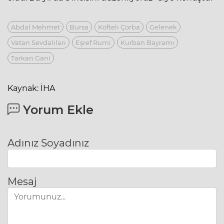
Abdal Mehmet
Bursa
Köfteli Çorba
Gelenek
Vatan Sevdalıları
Eşref Rumi
Kurban Bayramı
Tarkan Gani
Kaynak: İHA
Yorum Ekle
Adınız Soyadınız
Mesaj