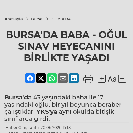
Anasayfa
Bursa
BURSA'DA
BABA -
OĞUL SINAV
BURSA'DA BABA - OĞUL
HEYECANINI
BİRLİKTE
YAŞADI
SINAV HEYECANINI
BİRLİKTE YAŞADI
Bursa'da
43 yaşındaki baba ile 17
yaşındaki oğlu, bir yıl boyunca beraber
çalıştıkları
YKS'ya
aynı okulda bitişik
sınıflarda girdi.
Haber Giriş Tarihi: 20.06.2026 15:18