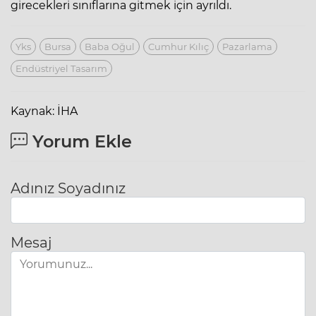
girecekleri sınıflarına gitmek için ayrıldı.
Yks
Bursa
Baba Oğul
Cumhur Kılıç
Pazarlama
Endüstriyel Tasarım
Kaynak: İHA
Yorum Ekle
Adınız Soyadınız
Mesaj