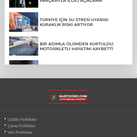
PARÇASIYLA İLGİLİ AÇIKLAMA
TÜRKİYE İÇİN SU STRESİ UYARISI:
KURAKLIK RİSKİ ARTIYOR
BİR ADIMLA ÖLÜMDEN KURTULDU:
MOTOSİKLETLİ HAYATINI KAYBETTİ
SON DAKİKA... BAHÇELİEVLER'DE 6
KATLI BİNA ÇÖKTÜ
BURSA ŞEHİR HASTANESİ OTOPARKI
AĞUSTOS AYINDA HİZMETE AÇILIYOR
BURSALI DAĞCILARDAN AĞRI DAĞI
Gizlilik Politikası
ZİRVESİNDE BURSASPOR'A DESTEK
Çerez Politikası
Veri Politikası