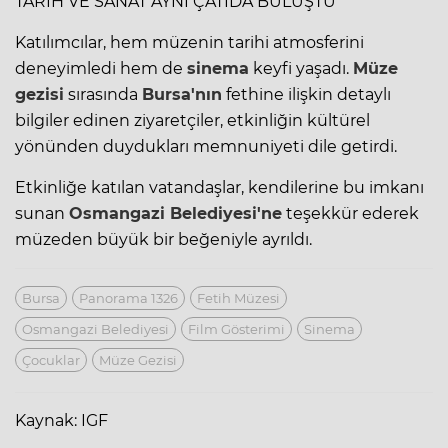
TARİH VE SANAT AYNI ÇATIDA BULUŞTU
Katılımcılar, hem müzenin tarihi atmosferini
deneyimledi hem de
sinema
keyfi yaşadı.
Müze
gezisi
sırasında
Bursa'nın
fethine ilişkin detaylı
bilgiler edinen ziyaretçiler, etkinliğin kültürel
yönünden duydukları memnuniyeti dile getirdi.
Etkinliğe katılan vatandaşlar, kendilerine bu imkanı
sunan
Osmangazi
Belediyesi'ne
teşekkür ederek
müzeden büyük bir beğeniyle ayrıldı.
Bursa
Panorama 1326
Fetih Müzesi
Osmangazi Belediyesi
Film Gösterimi
Sinema
Çocuklar
Müze Gezisi
Kaynak: IGF