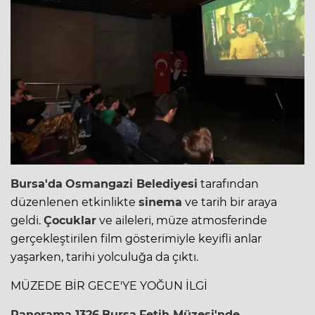
Bursa'da
Osmangazi Belediyesi
tarafından
düzenlenen etkinlikte
sinema
ve tarih bir araya
geldi.
Çocuklar
ve aileleri, müze atmosferinde
gerçekleştirilen film gösterimiyle keyifli anlar
yaşarken, tarihi yolculuğa da çıktı.
MÜZEDE BİR GECE'YE YOĞUN İLGİ
Panorama 1326
Bursa
Fetih Müzesi'nde