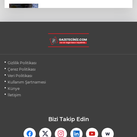
SON DAKİKA... BAHÇELİEVLER'DE 6
KATLI BİNA ÇÖKTÜ
BURSA ŞEHİR HASTANESİ OTOPARKI
AĞUSTOS AYINDA HİZMETE AÇILIYOR
BURSALI DAĞCILARDAN AĞRI DAĞI
Gizlilik Politikası
ZİRVESİNDE BURSASPOR'A DESTEK
Çerez Politikası
Veri Politikası
Kullanım Şartnamesi
KÜBRA DENİZCİ KESKİN KUPASINI
BAŞKAN AYDIN'A SUNDU
Künye
İletişim
Bizi Takip Edin