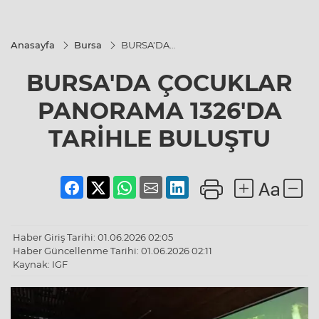
Anasayfa
Bursa
BURSA'DA
ÇOCUKLAR
PANORAMA
BURSA'DA ÇOCUKLAR
1326'DA
TARİHLE
BULUŞTU
PANORAMA 1326'DA
TARİHLE BULUŞTU
Haber Giriş Tarihi: 01.06.2026 02:05
Haber Güncellenme Tarihi: 01.06.2026 02:11
Kaynak: IGF