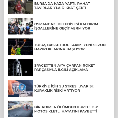
BURSA'DA KAZA YAPTI, RAHAT
TAVIRLARIYLA DİKKAT ÇEKTİ
OSMANGAZİ BELEDİYESİ KALDIRIM
İŞGALLERİNE GEÇİT VERMİYOR
TOFAŞ BASKETBOL TAKIMI YENİ SEZON
HAZIRLIKLARINA BAŞLIYOR
SPACEX'TEN AY'A ÇARPAN ROKET
PARÇASIYLA İLGİLİ AÇIKLAMA
TÜRKİYE İÇİN SU STRESİ UYARISI:
KURAKLIK RİSKİ ARTIYOR
BİR ADIMLA ÖLÜMDEN KURTULDU:
MOTOSİKLETLİ HAYATINI KAYBETTİ