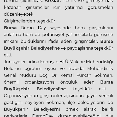
turuna çıkarılacak. BUSİAD ise ilk 5’e girmeye hak
kazanan girişimciler için yatırımcı görüşmeleri
düzenleyecek.
Girişimcilerden teşekkür
Bursa
Demo Day sayesinde hem girişimlerini
anlatma hem de potansiyel yatırımcılarla görüşme
imkanı bulduklarını ifade eden girişimciler,
Bursa
Büyükşehir Belediyesi’ne
ve paydaşlarına teşekkür
etti.
Jüri üyeleri adına konuşan BTÜ Makine Mühendisliği
Bölümü öğretim üyesi ve Rubida Mühendislik
Genel Müdürü Doç. Dr. Kemal Furkan Sökmen,
önemli organizasyona öncülük eden
Bursa
Büyükşehir Belediyesi'ne
teşekkür etti.
Organizasyonun girişimciler açısından gayet verimli
geçtiğini söyleyen Sökmen, ilçe belediyelerin de
Büyükşehir Belediyesi'ni örnek alarak belirli
periyotlarla DemoDay düzenleyebileceğini dile