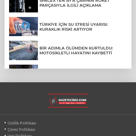
SPACEX'TEN AY'A ÇARPAN ROKET
PARÇASIYLA İLGİLİ AÇIKLAMA
TÜRKİYE İÇİN SU STRESİ UYARISI:
KURAKLIK RİSKİ ARTIYOR
BİR ADIMLA ÖLÜMDEN KURTULDU:
MOTOSİKLETLİ HAYATINI KAYBETTİ
SON DAKİKA... BAHÇELİEVLER'DE 6
KATLI BİNA ÇÖKTÜ
BURSA ŞEHİR HASTANESİ OTOPARKI
AĞUSTOS AYINDA HİZMETE AÇILIYOR
BURSALI DAĞCILARDAN AĞRI DAĞI
Gizlilik Politikası
ZİRVESİNDE BURSASPOR'A DESTEK
Çerez Politikası
Veri Politikası