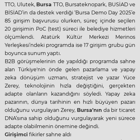
TTO, Ulutek,
Bursa
TTO, Bursateknopark, BUSİAD ve
BİSİAD’in da destek verdiği ‘Bursa Demo Day 2025’e
85 girişim başvurusu olurken, süreç içinde seçilen
20 girişimin PoC (test) süreci ile belediye hizmetleri
ölçümlendi. Atatürk Kültür Merkezi Merinos
Yerleşkesi’ndeki programda ise 17 girişim grubu gün
boyunca sunum yaptı.
B2B görüşmelerinin de yapıldığı programda sahne
alan Türkiye'nin önde gelen pazarlama ve yapay
zeka dönüşüm uzmanı, stratejist ve yazar Yüce
Zerey, teknolojinin hızla değiştiğini, gerçekten
adapte olanların kazandığını söyledi. Yapay zeka
pazarının, dünya tarihinin en hızlı büyüyen pazarı
olduğunu vurgulayan Zerey,
Bursa’nın
da bir ticaret
DNA’sına sahip olduğunu vurgulayarak yeni sürece
adapte olabilmenin önemine değindi.
Girişimci
fikirler sahne aldı