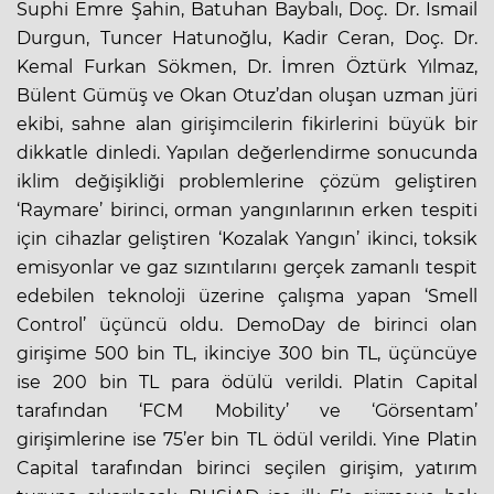
Suphi Emre Şahin, Batuhan Baybalı, Doç. Dr. İsmail
Durgun, Tuncer Hatunoğlu, Kadir Ceran, Doç. Dr.
Kemal Furkan Sökmen, Dr. İmren Öztürk Yılmaz,
Bülent Gümüş ve Okan Otuz’dan oluşan uzman jüri
ekibi, sahne alan girişimcilerin fikirlerini büyük bir
dikkatle dinledi. Yapılan değerlendirme sonucunda
iklim değişikliği problemlerine çözüm geliştiren
‘Raymare’ birinci, orman yangınlarının erken tespiti
için cihazlar geliştiren ‘Kozalak Yangın’ ikinci, toksik
emisyonlar ve gaz sızıntılarını gerçek zamanlı tespit
edebilen teknoloji üzerine çalışma yapan ‘Smell
Control’ üçüncü oldu. DemoDay de birinci olan
girişime 500 bin TL, ikinciye 300 bin TL, üçüncüye
ise 200 bin TL para ödülü verildi. Platin Capital
tarafından ‘FCM Mobility’ ve ‘Görsentam’
girişimlerine ise 75’er bin TL ödül verildi. Yine Platin
Capital tarafından birinci seçilen girişim, yatırım