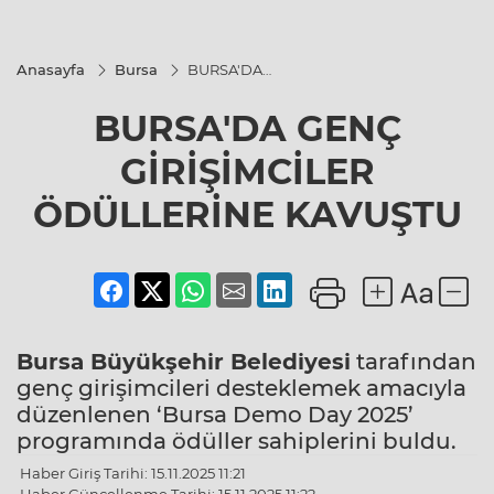
Anasayfa
Bursa
BURSA'DA
GENÇ
GİRİŞİMCİLER
BURSA'DA GENÇ
ÖDÜLLERİNE
KAVUŞTU
GİRİŞİMCİLER
ÖDÜLLERİNE KAVUŞTU
Bursa
Büyükşehir Belediyesi
tarafından
genç girişimcileri desteklemek amacıyla
düzenlenen ‘Bursa Demo Day 2025’
programında ödüller sahiplerini buldu.
Haber Giriş Tarihi: 15.11.2025 11:21