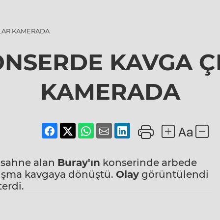
NLAR KAMERADA
NSERDE KAVGA ÇI
KAMERADA
a sahne alan
Buray'ın
konserinde arbede
rtışma kavgaya dönüştü.
Olay
görüntülendi
erdi.