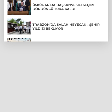
ÜSKÜDAR’DA BAŞKANVEKİLİ SEÇİMİ
DÖRDÜNCÜ TURA KALDI
TRABZON’DA SALAH HEYECANI: ŞEHİR
YILDIZI BEKLİYOR
BURSA’NIN FETHİ COŞKUSU
BÜYÜKORHAN’A TAŞINDI
LGS YERLEŞTİRME SONUÇLARI
AÇIKLANDI! İŞTE TÜM TARİHLER
MUDANYA PLAJLARINDA YOĞUNLUK:
TATİLCİLER SAHİLLERE AKIN ETTİ
BURSA FESTİVALİ'NDE MUHTEŞEM
TİYATRO GECESİ