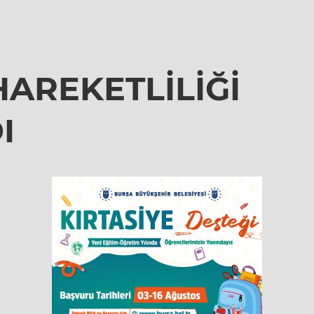
AREKETLİLİĞİ
I