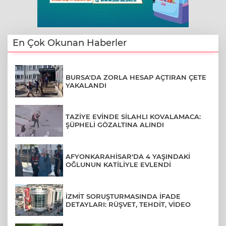
En Çok Okunan Haberler
BURSA'DA ZORLA HESAP AÇTIRAN ÇETE
YAKALANDI
TAZİYE EVİNDE SİLAHLI KOVALAMACA:
ŞÜPHELİ GÖZALTINA ALINDI
AFYONKARAHİSAR'DA 4 YAŞINDAKİ
OĞLUNUN KATİLİYLE EVLENDİ
İZMİT SORUŞTURMASINDA İFADE
DETAYLARI: RÜŞVET, TEHDİT, VİDEO