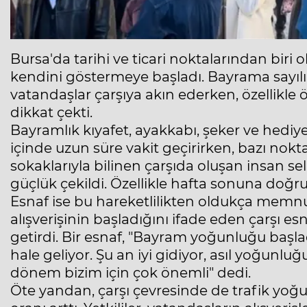
Bursa'da tarihi ve ticari noktalarından biri o
kendini göstermeye başladı. Bayrama sayılı g
vatandaşlar çarşıya akın ederken, özellikle 
dikkat çekti.
Bayramlık kıyafet, ayakkabı, şeker ve hediy
içinde uzun süre vakit geçirirken, bazı nok
sokaklarıyla bilinen çarşıda oluşan insan 
güçlük çekildi. Özellikle hafta sonuna doğ
Esnaf ise bu hareketlilikten oldukça mem
alışverişinin başladığını ifade eden çarşı esn
getirdi. Bir esnaf, "Bayram yoğunluğu başla
hale geliyor. Şu an iyi gidiyor, asıl yoğunl
dönem bizim için çok önemli" dedi.
Öte yandan, çarşı çevresinde de trafik yoğ