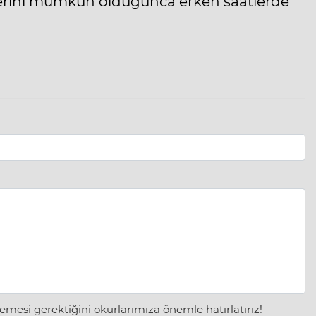
erişlerini mümkün olduğunca erken saatlerde
mesi gerektiğini okurlarımıza önemle hatırlatırız!