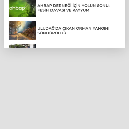
AHBAP DERNEĞİ İÇİN YOLUN SONU:
FESİH DAVASI VE KAYYUM
ULUDAĞ'DA ÇIKAN ORMAN YANGINI
SÖNDÜRÜLDÜ
MENDERES BELEDİYE BAŞKANI İHRAÇ
TALEBİYLE DİSİPLİNE SEVK EDİLDİ
ASLI HÜNEL'DEN BURSA'DA
UNUTULMAZ KONSER
BEŞİKTAŞ'TAN AVRUPA'DA KRİTİK
DEPLASMAN ZAFERİ
VAN'DA İŞİTME ENGELLİ MÜŞTERİ,
HALIYI HALAY ÇEKEREK ALDI