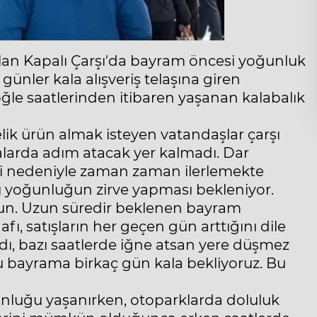
lan
Kapalı Çarşı
'da bayram öncesi yoğunluk
ünler kala alışveriş telaşına giren
öğle saatlerinden itibaren yaşanan kalabalık
elik ürün almak isteyen vatandaşlar çarşı
talarda adım atacak yer kalmadı. Dar
seli nedeniyle zaman zaman ilerlemekte
ru yoğunluğun zirve yapması bekleniyor.
nun. Uzun süredir beklenen bayram
afı, satışların her geçen gün arttığını dile
dı, bazı saatlerde iğne atsan yere düşmez
uğu bayrama birkaç gün kala bekliyoruz. Bu
unluğu yaşanırken, otoparklarda doluluk