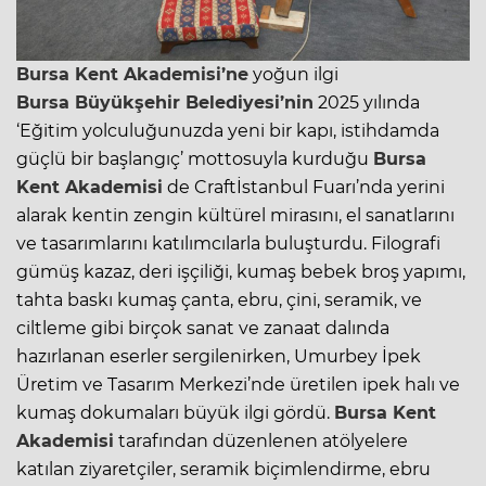
Bursa
Kent Akademisi’ne
yoğun ilgi
Bursa
Büyükşehir Belediyesi’nin
2025 yılında
‘Eğitim yolculuğunuzda yeni bir kapı, istihdamda
güçlü bir başlangıç’ mottosuyla kurduğu
Bursa
Kent Akademisi
de Craftİstanbul Fuarı’nda yerini
alarak kentin zengin kültürel mirasını, el sanatlarını
ve tasarımlarını katılımcılarla buluşturdu. Filografi
gümüş kazaz, deri işçiliği, kumaş bebek broş yapımı,
tahta baskı kumaş çanta, ebru, çini, seramik, ve
ciltleme gibi birçok sanat ve zanaat dalında
hazırlanan eserler sergilenirken, Umurbey İpek
Üretim ve Tasarım Merkezi’nde üretilen ipek halı ve
kumaş dokumaları büyük ilgi gördü.
Bursa
Kent
Akademisi
tarafından düzenlenen atölyelere
katılan ziyaretçiler, seramik biçimlendirme, ebru