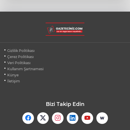
MUDANYA PLAJLARINDA YOĞUNLUK:
TATİLCİLER SAHİLLERE AKIN ETTİ
ÇERÇEVE YASA TEKLİFİ TBMM'YE
SUNULDU: İŞTE TAM YASA KAPSAMI
BURSA FESTİVALİ'NDE MUHTEŞEM
Gizlilik Politikası
TİYATRO GECESİ
Çerez Politikası
Veri Politikası
Kullanım Şartnamesi
FENERBAHÇE'DEN UEFA KADROSUNDA
KANTE HAMLESİ
Künye
İletişim
Bizi Takip Edin