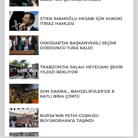
X’TEN İMAMOĞLU HESABI İÇİN HUKUKİ
İTİRAZ HAMLESİ
ÜSKÜDAR’DA BAŞKANVEKİLİ SEÇİMİ
DÖRDÜNCÜ TURA KALDI
TRABZON’DA SALAH HEYECANI: ŞEHİR
YILDIZI BEKLİYOR
SON DAKİKA... BAHÇELİEVLER'DE 6
KATLI BİNA ÇÖKTÜ
BURSA’NIN FETHİ COŞKUSU
BÜYÜKORHAN’A TAŞINDI