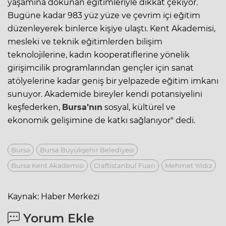
yaşamına dokunan eğitimleriyle dikkat çekiyor.
Bugüne kadar 983 yüz yüze ve çevrim içi eğitim
düzenleyerek binlerce kişiye ulaştı. Kent Akademisi,
mesleki ve teknik eğitimlerden bilişim
teknolojilerine, kadın kooperatiflerine yönelik
girişimcilik programlarından gençler için sanat
atölyelerine kadar geniş bir yelpazede eğitim imkanı
sunuyor. Akademide bireyler kendi potansiyelini
keşfederken,
Bursa’nın
sosyal, kültürel ve
ekonomik gelişimine de katkı sağlanıyor" dedi.
Bursa
Bursa Büyükşehir Belediyesi
Bursa Kent Akademisi
Crafti̇stanbul Fuarı
Mehmet Yıldız
Kaynak: Haber Merkezi
Yorum Ekle