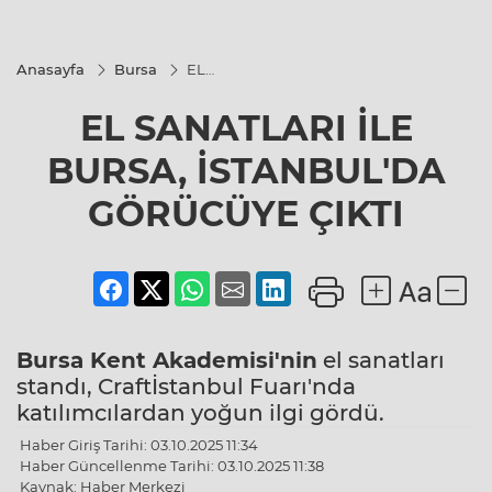
Anasayfa
Bursa
EL
SANATLARI
İLE BURSA,
EL SANATLARI İLE
İSTANBUL'DA
GÖRÜCÜYE
ÇIKTI
BURSA, İSTANBUL'DA
GÖRÜCÜYE ÇIKTI
Bursa
Kent Akademisi'nin
el sanatları
standı, Craftİstanbul Fuarı'nda
katılımcılardan yoğun ilgi gördü.
Haber Giriş Tarihi: 03.10.2025 11:34
Haber Güncellenme Tarihi: 03.10.2025 11:38
Kaynak: Haber Merkezi