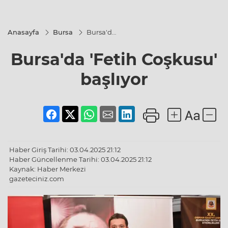
Anasayfa
Bursa
Bursa'da
'Fetih
Coşkusu'
Bursa'da 'Fetih Coşkusu'
başlıyor
başlıyor
Haber Giriş Tarihi: 03.04.2025 21:12
Haber Güncellenme Tarihi: 03.04.2025 21:12
Kaynak: Haber Merkezi
gazeteciniz.com