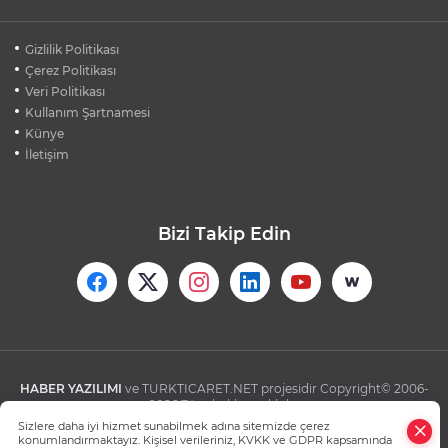
BURSA'DA KIRSAL MAHALLE
Gizlilik Politikası
YOLLARINDA KORFOR ARTIYOR
Çerez Politikası
Veri Politikası
Kullanım Şartnamesi
SİLİVRİ'DE YANGIN: MAHSUR KALANLAR
BALKONLARDAN KURTARILDI
Künye
İletişim
Bizi Takip Edin
HABER YAZILIMI
ve TURKTICARET.NET projesidir Copyright© 2006-
2026 Tüm hakları saklıdır.
Sizlere daha iyi hizmet sunabilmek adına sitemizde çerez
konumlandırmaktayız. Kişisel verileriniz, KVKK ve GDPR kapsamında