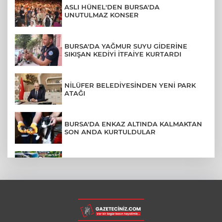
ASLI HÜNEL'DEN BURSA'DA
UNUTULMAZ KONSER
BURSA'DA YAĞMUR SUYU GİDERİNE
SIKIŞAN KEDİYİ İTFAİYE KURTARDI
NİLÜFER BELEDİYESİNDEN YENİ PARK
ATAĞI
BURSA'DA ENKAZ ALTINDA KALMAKTAN
SON ANDA KURTULDULAR
AFYONKARAHİSAR'DA OTOBÜS
KAMYONETE ÇARPTI: 1 ÖLÜ, 15 YARALI
BURSA'DA DEPO YANGINI BİNAYA
SIÇRAMADAN SÖNDÜRÜLDÜ