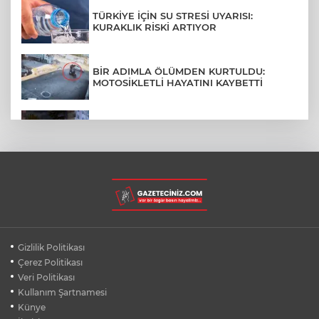
TÜRKİYE İÇİN SU STRESİ UYARISI:
KURAKLIK RİSKİ ARTIYOR
BİR ADIMLA ÖLÜMDEN KURTULDU:
MOTOSİKLETLİ HAYATINI KAYBETTİ
SON DAKİKA... BAHÇELİEVLER'DE 6
KATLI BİNA ÇÖKTÜ
BURSA ŞEHİR HASTANESİ OTOPARKI
AĞUSTOS AYINDA HİZMETE AÇILIYOR
BURSALI DAĞCILARDAN AĞRI DAĞI
Gizlilik Politikası
ZİRVESİNDE BURSASPOR'A DESTEK
Çerez Politikası
Veri Politikası
Kullanım Şartnamesi
KÜBRA DENİZCİ KESKİN KUPASINI
BAŞKAN AYDIN'A SUNDU
Künye