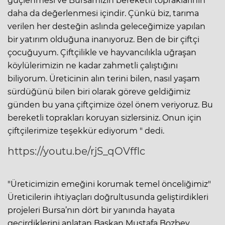
güçlenmesi ve Bursamızın bereketli topraklarının
daha da değerlenmesi içindir. Çünkü biz, tarıma
verilen her desteğin aslında geleceğimize yapılan
bir yatırım olduğuna inanıyoruz. Ben de bir çiftçi
çocuğuyum. Çiftçilikle ve hayvancılıkla uğraşan
köylülerimizin ne kadar zahmetli çalıştığını
biliyorum. Üreticinin alın terini bilen, nasıl yaşam
sürdüğünü bilen biri olarak göreve geldiğimiz
günden bu yana çiftçimize özel önem veriyoruz. Bu
bereketli toprakları koruyan sizlersiniz. Onun için
çiftçilerimize teşekkür ediyorum " dedi.
https://youtu.be/rjS_qOVfflc
"Üreticimizin emeğini korumak temel önceliğimiz"
Üreticilerin ihtiyaçları doğrultusunda geliştirdikleri
projeleri Bursa’nın dört bir yanında hayata
geçirdiklerini anlatan Başkan Mustafa Bozbey,