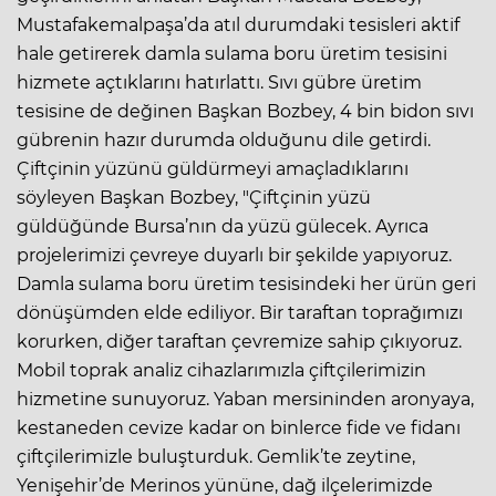
Mustafakemalpaşa’da atıl durumdaki tesisleri aktif
hale getirerek damla sulama boru üretim tesisini
hizmete açtıklarını hatırlattı. Sıvı gübre üretim
tesisine de değinen Başkan Bozbey, 4 bin bidon sıvı
gübrenin hazır durumda olduğunu dile getirdi.
Çiftçinin yüzünü güldürmeyi amaçladıklarını
söyleyen Başkan Bozbey, "Çiftçinin yüzü
güldüğünde Bursa’nın da yüzü gülecek. Ayrıca
projelerimizi çevreye duyarlı bir şekilde yapıyoruz.
Damla sulama boru üretim tesisindeki her ürün geri
dönüşümden elde ediliyor. Bir taraftan toprağımızı
korurken, diğer taraftan çevremize sahip çıkıyoruz.
Mobil toprak analiz cihazlarımızla çiftçilerimizin
hizmetine sunuyoruz. Yaban mersininden aronyaya,
kestaneden cevize kadar on binlerce fide ve fidanı
çiftçilerimizle buluşturduk. Gemlik’te zeytine,
Yenişehir’de Merinos yününe, dağ ilçelerimizde