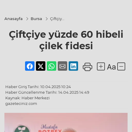
Anasayfa
Bursa
Çiftçiye
yüzde
60
Çiftçiye yüzde 60 hibeli
hibeli
çilek
fidesi
çilek fidesi
Haber Giriş Tarihi: 10.04.2025 10:24
Haber Güncellenme Tarihi: 14.04.2025 14:49
Kaynak: Haber Merkezi
gazeteciniz.com