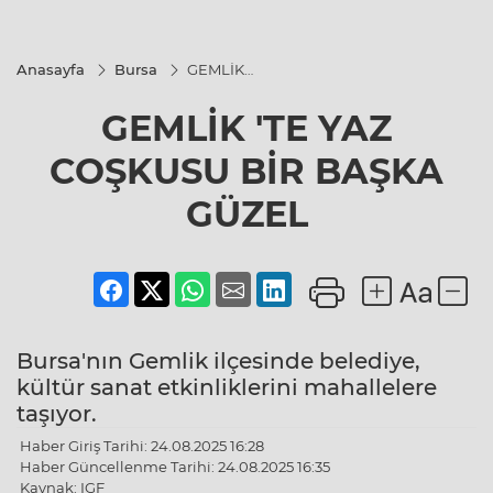
Anasayfa
Bursa
GEMLİK
'TE YAZ
COŞKUSU
GEMLİK 'TE YAZ
BİR
BAŞKA
GÜZEL
COŞKUSU BİR BAŞKA
GÜZEL
Bursa'nın Gemlik ilçesinde belediye,
kültür sanat etkinliklerini mahallelere
taşıyor.
Haber Giriş Tarihi: 24.08.2025 16:28
Haber Güncellenme Tarihi: 24.08.2025 16:35
Kaynak: IGF