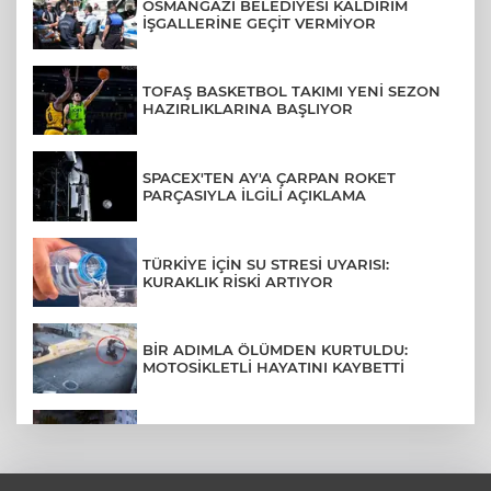
OSMANGAZİ BELEDİYESİ KALDIRIM
İŞGALLERİNE GEÇİT VERMİYOR
TOFAŞ BASKETBOL TAKIMI YENİ SEZON
HAZIRLIKLARINA BAŞLIYOR
SPACEX'TEN AY'A ÇARPAN ROKET
PARÇASIYLA İLGİLİ AÇIKLAMA
TÜRKİYE İÇİN SU STRESİ UYARISI:
KURAKLIK RİSKİ ARTIYOR
BİR ADIMLA ÖLÜMDEN KURTULDU:
MOTOSİKLETLİ HAYATINI KAYBETTİ
SON DAKİKA... BAHÇELİEVLER'DE 6
KATLI BİNA ÇÖKTÜ