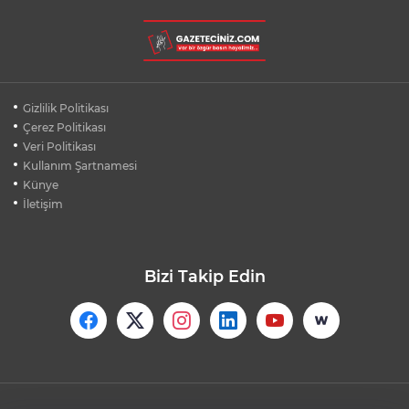
BURSA ŞEHİR HASTANESİ OTOPARKI
AĞUSTOS AYINDA HİZMETE AÇILIYOR
BURSALI DAĞCILARDAN AĞRI DAĞI
Gizlilik Politikası
ZİRVESİNDE BURSASPOR'A DESTEK
Çerez Politikası
Veri Politikası
Kullanım Şartnamesi
KÜBRA DENİZCİ KESKİN KUPASINI
BAŞKAN AYDIN'A SUNDU
Künye
İletişim
Bizi Takip Edin