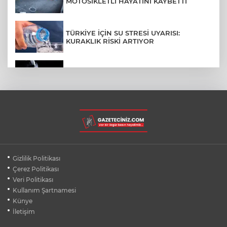
MOTOSİKLETLİ HAYATINI KAYBETTİ
TÜRKİYE İÇİN SU STRESİ UYARISI:
KURAKLIK RİSKİ ARTIYOR
SPACEX'TEN AY'A ÇARPAN ROKET
PARÇASIYLA İLGİLİ AÇIKLAMA
BURSA ŞEHİR HASTANESİ OTOPARKI
AĞUSTOS AYINDA HİZMETE AÇILIYOR
BURSALI DAĞCILARDAN AĞRI DAĞI
Gizlilik Politikası
ZİRVESİNDE BURSASPOR'A DESTEK
Çerez Politikası
Veri Politikası
Kullanım Şartnamesi
KÜBRA DENİZCİ KESKİN KUPASINI
BAŞKAN AYDIN'A SUNDU
Künye
İletişim