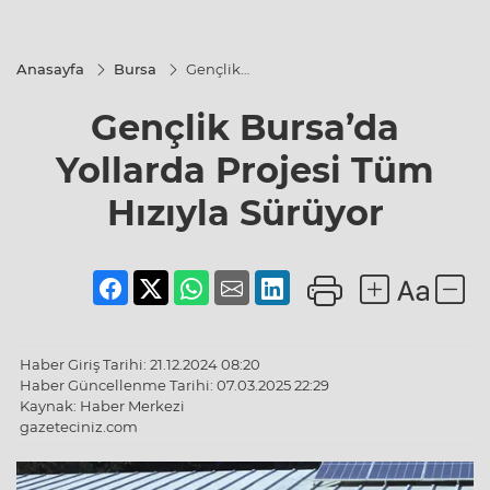
Anasayfa
Bursa
Gençlik
Bursa’da
Yollarda
Gençlik Bursa’da
Projesi
Tüm
Hızıyla
Yollarda Projesi Tüm
Sürüyor
Hızıyla Sürüyor
Haber Giriş Tarihi: 21.12.2024 08:20
Haber Güncellenme Tarihi: 07.03.2025 22:29
Kaynak: Haber Merkezi
gazeteciniz.com