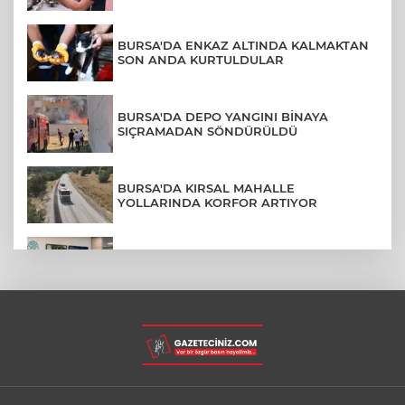
BURSA'DA ENKAZ ALTINDA KALMAKTAN
SON ANDA KURTULDULAR
BURSA'DA DEPO YANGINI BİNAYA
SIÇRAMADAN SÖNDÜRÜLDÜ
BURSA'DA KIRSAL MAHALLE
YOLLARINDA KORFOR ARTIYOR
NİLÜFER'DE TEKNOLOJİK ALTYAPI
YENİLENİYOR
BURSA'DA YENİLENECEK LİSEDE YIKIM
BAŞLADI
TOFAŞ’IN SÜPER LİG FİKSTÜRÜ BELLİ