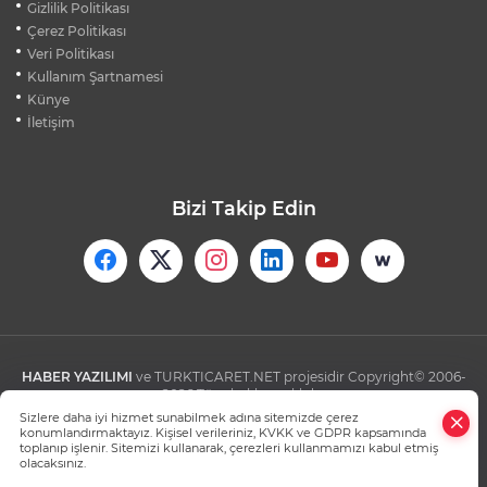
Gizlilik Politikası
OLDU
Çerez Politikası
Veri Politikası
Kullanım Şartnamesi
LUKAKU İÇİN FENERBAHÇE VE BEŞİKTAŞ
KARŞI KARŞIYA
Künye
İletişim
Bizi Takip Edin
HABER YAZILIMI
ve TURKTICARET.NET projesidir Copyright© 2006-
2026 Tüm hakları saklıdır.
Sizlere daha iyi hizmet sunabilmek adına sitemizde çerez
konumlandırmaktayız. Kişisel verileriniz, KVKK ve GDPR kapsamında
toplanıp işlenir. Sitemizi kullanarak, çerezleri kullanmamızı kabul etmiş
olacaksınız.