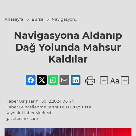
Anasayfa
Bursa
Navigasyona
Aldanıp Dağ
Yolunda
Navigasyona Aldanıp
Mahsur
Kaldılar
Dağ Yolunda Mahsur
Kaldılar
Haber Giriş Tarihi: 30.12.2024 06:44
Haber Güncellenme Tarihi: 08.03.2025 01:01
Kaynak: Haber Merkezi
gazeteciniz.com