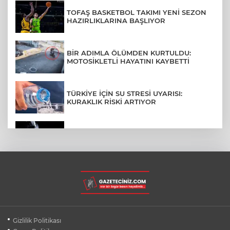
TOFAŞ BASKETBOL TAKIMI YENİ SEZON
HAZIRLIKLARINA BAŞLIYOR
BİR ADIMLA ÖLÜMDEN KURTULDU:
MOTOSİKLETLİ HAYATINI KAYBETTİ
TÜRKİYE İÇİN SU STRESİ UYARISI:
KURAKLIK RİSKİ ARTIYOR
SPACEX'TEN AY'A ÇARPAN ROKET
PARÇASIYLA İLGİLİ AÇIKLAMA
BURSA ŞEHİR HASTANESİ OTOPARKI
AĞUSTOS AYINDA HİZMETE AÇILIYOR
BURSALI DAĞCILARDAN AĞRI DAĞI
Gizlilik Politikası
ZİRVESİNDE BURSASPOR'A DESTEK