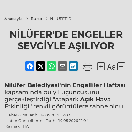
Anasayfa
Bursa
NİLÜFER'DE
ENGELLER
SEVGİYLE
NİLÜFER'DE ENGELLER
AŞILIYOR
SEVGİYLE AŞILIYOR
Nilüfer Belediyesi'nin
Engelliler Haftası
kapsamında bu yıl üçüncüsünü
gerçekleştirdiği "Atapark
Açık Hava
Etkinliği" renkli görüntülere sahne oldu.
Haber Giriş Tarihi: 14.05.2026 12:03
Haber Güncellenme Tarihi: 14.05.2026 12:04
Kaynak: İHA