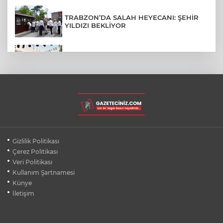
TRABZON’DA SALAH HEYECANI: ŞEHİR
YILDIZI BEKLİYOR
BURSA’NIN FETHİ COŞKUSU
BÜYÜKORHAN’A TAŞINDI
LGS YERLEŞTİRME SONUÇLARI
AÇIKLANDI! İŞTE TÜM TARİHLER
MUDANYA PLAJLARINDA YOĞUNLUK:
Gizlilik Politikası
TATİLCİLER SAHİLLERE AKIN ETTİ
Çerez Politikası
Veri Politikası
Kullanım Şartnamesi
BURSA FESTİVALİ'NDE MUHTEŞEM
TİYATRO GECESİ
Künye
İletişim