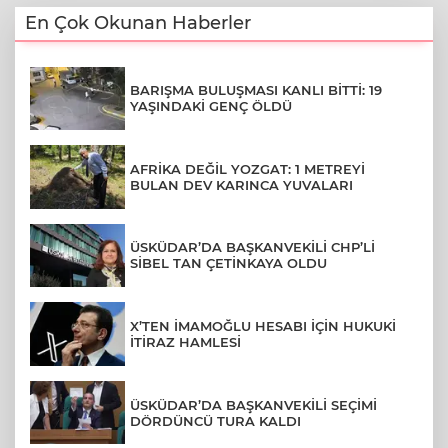
En Çok Okunan Haberler
BARIŞMA BULUŞMASI KANLI BİTTİ: 19
YAŞINDAKİ GENÇ ÖLDÜ
AFRİKA DEĞİL YOZGAT: 1 METREYİ
BULAN DEV KARINCA YUVALARI
ÜSKÜDAR’DA BAŞKANVEKİLİ CHP’Lİ
SİBEL TAN ÇETİNKAYA OLDU
X’TEN İMAMOĞLU HESABI İÇİN HUKUKİ
İTİRAZ HAMLESİ
ÜSKÜDAR’DA BAŞKANVEKİLİ SEÇİMİ
DÖRDÜNCÜ TURA KALDI