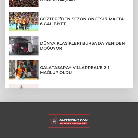
GÖZTEPE’DEN SEZON ÖNCESİ 7 MAÇTA
6 GALİBİYET
DÜNYA KLASİKLERİ BURSA'DA YENİDEN
DOĞUYOR
GALATASARAY VILLARREAL’E 2-1
MAĞLUP OLDU
ÜNİVERSİTEDEN AYRILANLARA GERİ
DÖNÜŞ HAKKI GELDİ
RİZE'DE BÖYLE PİKNİK HERKESE NASİP
OLMAZ