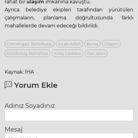
rahat bir
ulaşım
imkanına kavuştu.
Ayrıca belediye ekipleri tarafından yürütülen
çalışmaların, planlama doğrultusunda farklı
mahallelerde devam edeceği bildirildi.
Osmangazi Belediyesi
Sıcak Asfalt
Bursa
Ulaşım
Nilüferköy Mahallesi
Kolej Caddesi
Fen İşleri
Kaynak: İHA
Yorum Ekle
Adınız Soyadınız
Mesaj