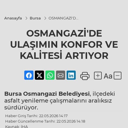
Anasayfa
Bursa
OSMANGAZİ'DE
ULAŞIMIN
KONFOR VE
OSMANGAZİ'DE
KALİTESİ
ARTIYOR
ULAŞIMIN KONFOR VE
KALİTESİ ARTIYOR
Bursa
Osmangazi Belediyesi
, ilçedeki
asfalt yenileme çalışmalarını aralıksız
sürdürüyor.
Haber Giriş Tarihi: 22.05.2026 14:17
Haber Güncellenme Tarihi: 22.05.2026 14:18
Kaynak: İHA