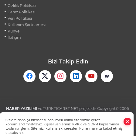
OSMANGAZİ'DE PAZARLARDAN HER AY
Gizlilik Politikası
600 TON ATIK TOPLANIYOR
Çerez Politikası
Veri Politikası
Kullanım Şartnamesi
OSMANGAZİ'DE ÇOCUKLAR TATİLİ
OKUYARAK GEÇİRİYOR
Künye
İletişim
Bizi Takip Edin
HABER YAZILIMI
ve TURKTICARET.NET projesidir Copyright© 2006-
2026 Tüm hakları saklıdır.
Sizlere daha iyi hizmet sunabilmek adına sitemizde çerez
konumlandırmaktayız. Kişisel verileriniz, KVKK ve GDPR kapsamında
toplanıp işlenir. Sitemizi kullanarak, çerezleri kullanmamızı kabul etmiş
olacaksınız.