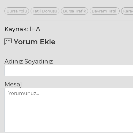
Bursa Yolu
Tatil Dönüşü
Bursa Trafik
Bayram Tatili
Kara
Kaynak: İHA
Yorum Ekle
Adınız Soyadınız
Mesaj