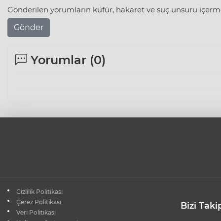
Gönderilen yorumların küfür, hakaret ve suç unsuru içerme
Gönder
Yorumlar (
0
)
Gizlilik Politikası
Çerez Politikası
Bizi Taki
Veri Politikası