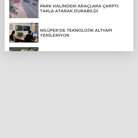
PARK HALİNDEKİ ARAÇLARA ÇARPTI:
TAKLA ATARAK DURABİLDİ
NİLÜFER'DE TEKNOLOJİK ALTYAPI
YENİLENİYOR
BURSA'DA KIRSAL MAHALLE
YOLLARINDA KORFOR ARTIYOR
BURSA'DA DEPO YANGINI BİNAYA
SIÇRAMADAN SÖNDÜRÜLDÜ
BURSA'DA ENKAZ ALTINDA KALMAKTAN
SON ANDA KURTULDULAR
TOFAŞ’IN SÜPER LİG FİKSTÜRÜ BELLİ
OLDU