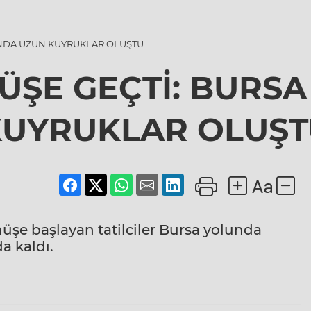
UNDA UZUN KUYRUKLAR OLUŞTU
NÜŞE GEÇTİ: BURS
KUYRUKLAR OLUŞT
nüşe başlayan tatilciler Bursa yolunda
a kaldı.