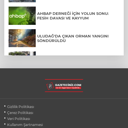
AHBAP DERNEĞİ İÇİN YOLUN SONU:
FESİH DAVASI VE KAYYUM
ULUDAĞ'DA ÇIKAN ORMAN YANGINI
SÖNDÜRÜLDÜ
MENDERES BELEDİYE BAŞKANI İHRAÇ
TALEBİYLE DİSİPLİNE SEVK EDİLDİ
ASLI HÜNEL'DEN BURSA'DA
UNUTULMAZ KONSER
BEŞİKTAŞ'TAN AVRUPA'DA KRİTİK
Gizlilik Politikası
DEPLASMAN ZAFERİ
Çerez Politikası
Veri Politikası
Kullanım Şartnamesi
VAN'DA İŞİTME ENGELLİ MÜŞTERİ,