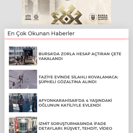
En Çok Okunan Haberler
BURSA'DA ZORLA HESAP AÇTIRAN ÇETE
YAKALANDI
TAZİYE EVİNDE SİLAHLI KOVALAMACA:
ŞÜPHELİ GÖZALTINA ALINDI
AFYONKARAHİSAR'DA 4 YAŞINDAKİ
OĞLUNUN KATİLİYLE EVLENDİ
İZMİT SORUŞTURMASINDA İFADE
DETAYLARI: RÜŞVET, TEHDİT, VİDEO