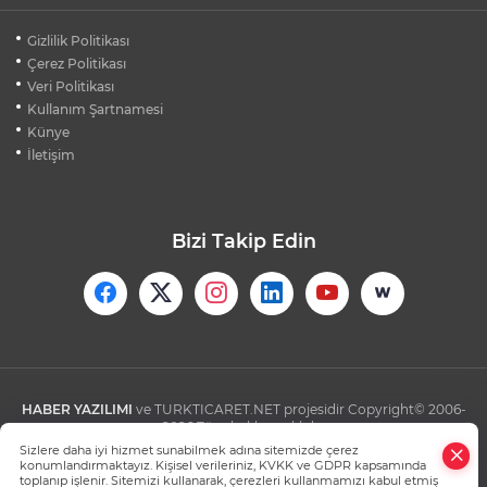
OSMANGAZİ'DE PAZARLARDAN HER AY
Gizlilik Politikası
600 TON ATIK TOPLANIYOR
Çerez Politikası
Veri Politikası
Kullanım Şartnamesi
OSMANGAZİ'DE ÇOCUKLAR TATİLİ
OKUYARAK GEÇİRİYOR
Künye
İletişim
Bizi Takip Edin
HABER YAZILIMI
ve TURKTICARET.NET projesidir Copyright© 2006-
2026 Tüm hakları saklıdır.
Sizlere daha iyi hizmet sunabilmek adına sitemizde çerez
konumlandırmaktayız. Kişisel verileriniz, KVKK ve GDPR kapsamında
toplanıp işlenir. Sitemizi kullanarak, çerezleri kullanmamızı kabul etmiş