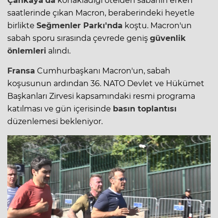
Çankaya'da
konakladığı otelden sabahın erken
saatlerinde çıkan Macron, beraberindeki heyetle
birlikte
Seğmenler Parkı'nda
koştu. Macron'un
sabah sporu sırasında çevrede geniş
güvenlik
önlemleri
alındı.
Fransa
Cumhurbaşkanı Macron'un, sabah
koşusunun ardından 36. NATO Devlet ve Hükümet
Başkanları Zirvesi kapsamındaki resmi programa
katılması ve gün içerisinde
basın toplantısı
düzenlemesi bekleniyor.