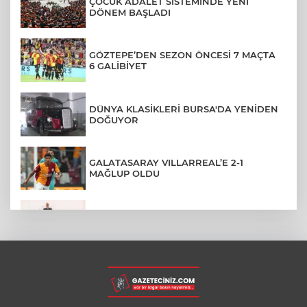
ÇOCUK ADALET SİSTEMİNDE YENİ
DÖNEM BAŞLADI
GÖZTEPE’DEN SEZON ÖNCESİ 7 MAÇTA
6 GALİBİYET
DÜNYA KLASİKLERİ BURSA'DA YENİDEN
DOĞUYOR
GALATASARAY VILLARREAL’E 2-1
MAĞLUP OLDU
ÜNİVERSİTEDEN AYRILANLARA GERİ
DÖNÜŞ HAKKI GELDİ
RİZE'DE BÖYLE PİKNİK HERKESE NASİP
OLMAZ