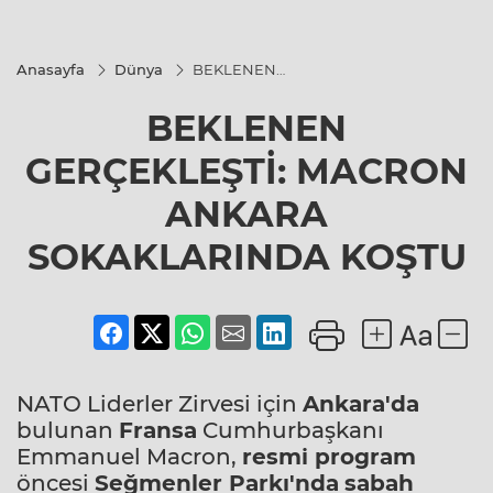
Anasayfa
Dünya
BEKLENEN
GERÇEKLEŞTİ:
MACRON
BEKLENEN
ANKARA
SOKAKLARINDA
KOŞTU
GERÇEKLEŞTİ: MACRON
ANKARA
SOKAKLARINDA KOŞTU
NATO Liderler Zirvesi için
Ankara'da
bulunan
Fransa
Cumhurbaşkanı
Emmanuel Macron,
resmi program
öncesi
Seğmenler Parkı'nda
sabah