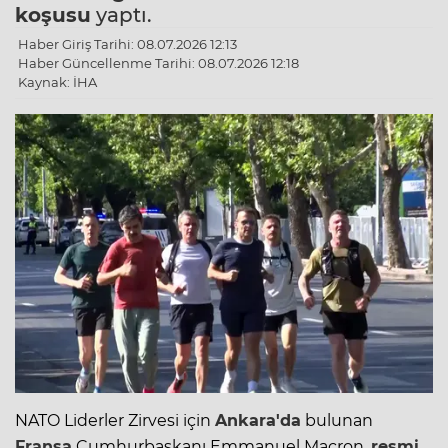
koşusu
yaptı.
Haber Giriş Tarihi: 08.07.2026 12:13
Haber Güncellenme Tarihi: 08.07.2026 12:18
Kaynak: İHA
NATO Liderler Zirvesi için
Ankara'da
bulunan
Fransa
Cumhurbaşkanı
Emmanuel
Macron,
resmi