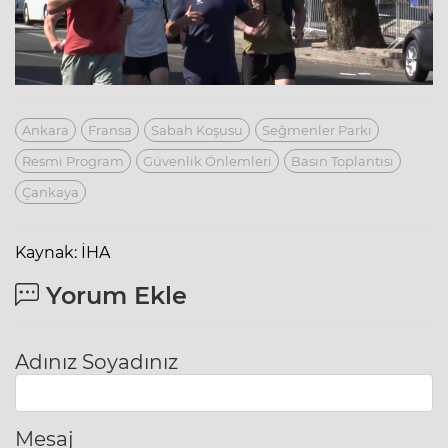
Ankara
Fransa
Sabah Koşusu
Seğmenler Parkı
Resmi Program
Güvenlik Önlemleri
Basın Toplantısı
Çankaya
Kaynak: İHA
Yorum Ekle
Adınız Soyadınız
Mesaj