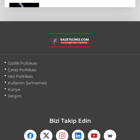
SPACEX'TEN AY'A ÇARPAN ROKET
PARÇASIYLA İLGİLİ AÇIKLAMA
BURSA ŞEHİR HASTANESİ OTOPARKI
AĞUSTOS AYINDA HİZMETE AÇILIYOR
BURSALI DAĞCILARDAN AĞRI DAĞI
Gizlilik Politikası
ZİRVESİNDE BURSASPOR'A DESTEK
Çerez Politikası
Veri Politikası
Kullanım Şartnamesi
KÜBRA DENİZCİ KESKİN KUPASINI
BAŞKAN AYDIN'A SUNDU
Künye
İletişim
Bizi Takip Edin