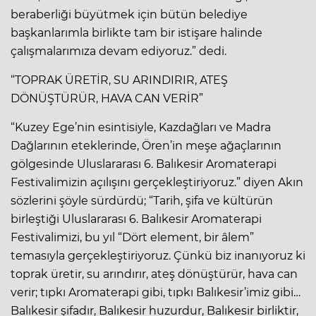
beraberliği büyütmek için bütün belediye
başkanlarımla birlikte tam bir istişare halinde
çalışmalarımıza devam ediyoruz.” dedi.
“TOPRAK ÜRETİR, SU ARINDIRIR, ATEŞ
DÖNÜŞTÜRÜR, HAVA CAN VERİR”
“Kuzey Ege’nin esintisiyle, Kazdağları ve Madra
Dağlarının eteklerinde, Ören’in meşe ağaçlarının
gölgesinde Uluslararası 6. Balıkesir Aromaterapi
Festivalimizin açılışını gerçekleştiriyoruz.” diyen Akın
sözlerini şöyle sürdürdü; “Tarih, şifa ve kültürün
birleştiği Uluslararası 6. Balıkesir Aromaterapi
Festivalimizi, bu yıl “Dört element, bir âlem”
temasıyla gerçekleştiriyoruz. Çünkü biz inanıyoruz ki
toprak üretir, su arındırır, ateş dönüştürür, hava can
verir; tıpkı Aromaterapi gibi, tıpkı Balıkesir’imiz gibi…
Balıkesir şifadır, Balıkesir huzurdur, Balıkesir birliktir,