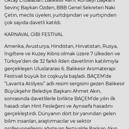
Oktay Erbalaban, Balıkesir Kent Konseyi Başkanı
Sevinç Baykan Özden, BBB Genel Sekreteri Naki
Çetin, meclis üyeleri, yurtdışından ve yurtiçinden
çok sayıda davetli katıldı.
KARNAVAL GİBİ FESTİVAL
Amerika, Avusturya, Hindistan, Hırvatistan, Rusya,
İngiltere ve Kuzey Kıbrıs olmak üzere 7 ülkeden ve
Türkiye’den de 32 farklı ilden davetlinin katılımıyla
gerçekleşen Uluslararası 6. Balıkesir Aromaterapi
Festivali büyük bir coşkuyla başladı. BAÇEM’de
“Lavanta Atölyesi” adlı resim sergisini gezen Balıkesir
Büyükşehir Belediye Başkanı Ahmet Akın,
sonrasında davetlilerle birlikte BAÇEM’de yılın ilk
hasadı olan Hint Fesleğeni ve Aynısefa hasadını
gerçekleştirdi. Dünyanın dört bir yanından gelen
bilim insanları, araştırmacılar ve sektör
profesyonellerini ağırlayan festivalde Başkan Akın,