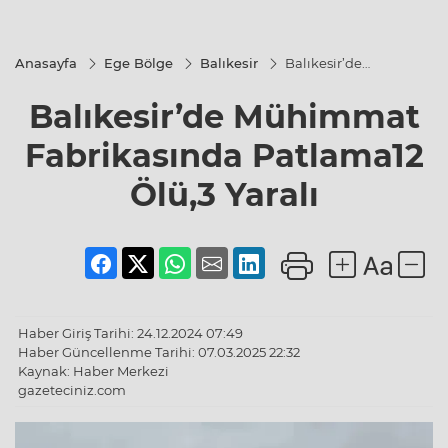
Anasayfa
Ege Bölge
Balıkesir
Balıkesir’de
Mühimmat
Fabrikasında
Balıkesir’de Mühimmat
Patlama12
Ölü,3 Yaralı
Fabrikasında Patlama12
Ölü,3 Yaralı
Haber Giriş Tarihi: 24.12.2024 07:49
Haber Güncellenme Tarihi: 07.03.2025 22:32
Kaynak: Haber Merkezi
gazeteciniz.com