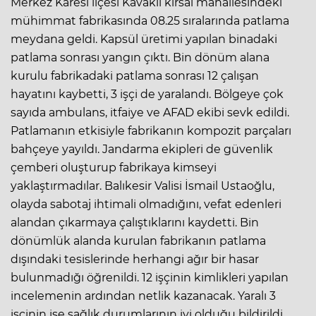
Merkez Karesi ilçesi Kavaklı kırsal mahallesindeki
mühimmat fabrikasında 08.25 sıralarında patlama
meydana geldi. Kapsül üretimi yapılan binadaki
patlama sonrası yangın çıktı. Bin dönüm alana
kurulu fabrikadaki patlama sonrası 12 çalışan
hayatını kaybetti, 3 işçi de yaralandı. Bölgeye çok
sayıda ambulans, itfaiye ve AFAD ekibi sevk edildi.
Patlamanın etkisiyle fabrikanın kompozit parçaları
bahçeye yayıldı. Jandarma ekipleri de güvenlik
çemberi oluşturup fabrikaya kimseyi
yaklaştırmadılar. Balıkesir Valisi İsmail Ustaoğlu,
olayda sabotaj ihtimali olmadığını, vefat edenleri
alandan çıkarmaya çalıştıklarını kaydetti. Bin
dönümlük alanda kurulan fabrikanın patlama
dışındaki tesislerinde herhangi ağır bir hasar
bulunmadığı öğrenildi. 12 işçinin kimlikleri yapılan
incelemenin ardından netlik kazanacak. Yaralı 3
işçinin ise sağlık durumlarının iyi olduğu bildirildi.