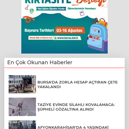
En Çok Okunan Haberler
BURSA'DA ZORLA HESAP AÇTIRAN ÇETE
YAKALANDI
TAZİYE EVİNDE SİLAHLI KOVALAMACA:
ŞÜPHELİ GÖZALTINA ALINDI
AFYONKARAHİSAR'DA 4 YAŞINDAKİ