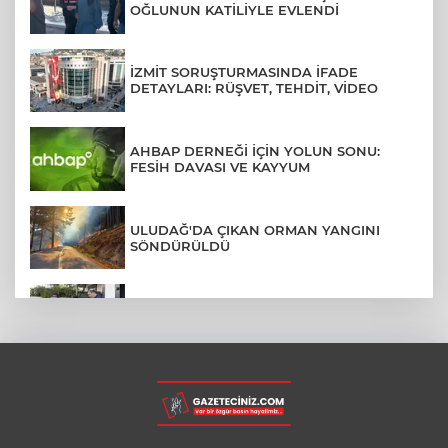
OĞLUNUN KATİLİYLE EVLENDİ
İZMİT SORUŞTURMASINDA İFADE
DETAYLARI: RÜŞVET, TEHDİT, VİDEO
AHBAP DERNEĞİ İÇİN YOLUN SONU:
FESİH DAVASI VE KAYYUM
ULUDAĞ'DA ÇIKAN ORMAN YANGINI
SÖNDÜRÜLDÜ
MENDERES BELEDİYE BAŞKANI İHRAÇ
TALEBİYLE DİSİPLİNE SEVK EDİLDİ
ASLI HÜNEL'DEN BURSA'DA
UNUTULMAZ KONSER