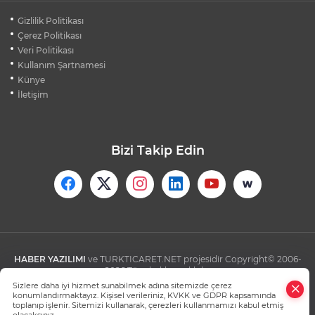
BEŞİKTAŞ'TAN AVRUPA'DA KRİTİK
Gizlilik Politikası
DEPLASMAN ZAFERİ
Çerez Politikası
Veri Politikası
Kullanım Şartnamesi
VAN'DA İŞİTME ENGELLİ MÜŞTERİ,
HALIYI HALAY ÇEKEREK ALDI
Künye
İletişim
Bizi Takip Edin
HABER YAZILIMI
ve TURKTICARET.NET projesidir Copyright© 2006-
2026 Tüm hakları saklıdır.
Sizlere daha iyi hizmet sunabilmek adına sitemizde çerez
konumlandırmaktayız. Kişisel verileriniz, KVKK ve GDPR kapsamında
toplanıp işlenir. Sitemizi kullanarak, çerezleri kullanmamızı kabul etmiş