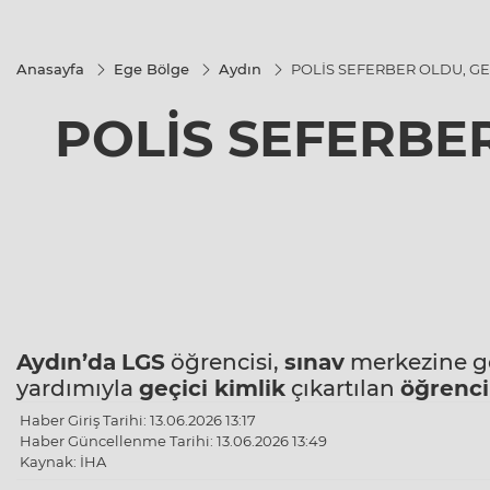
Anasayfa
Ege Bölge
Aydın
POLİS SEFERBER OLDU, GEÇ
POLİS SEFERBER
Aydın’da
LGS
öğrencisi,
sınav
merkezine ge
yardımıyla
geçici
kimlik
çıkartılan
öğrenci
Haber Giriş Tarihi: 13.06.2026 13:17
Haber Güncellenme Tarihi: 13.06.2026 13:49
Kaynak: İHA