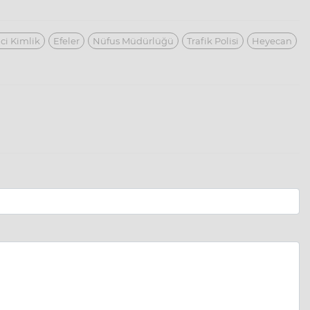
ci Kimlik
Efeler
Nüfus Müdürlüğü
Trafik Polisi
Heyecan