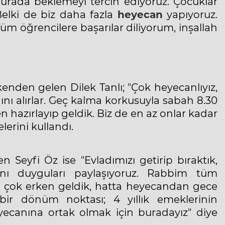
urada beklemeyi tercih ediyoruz. Çocuklar
 Belki de biz daha fazla
heyecan
yapıyoruz.
m öğrencilere başarılar diliyorum, inşallah
nden gelen Dilek Tanlı; "Çok heyecanlıyız,
ığını alırlar. Geç kalma korkusuyla sabah 8.30
n hazırlayıp geldik. Biz de en az onlar kadar
lerini kullandı.
 Seyfi Öz ise "Evladımızı getirip bıraktık,
ynı duyguları paylaşıyoruz. Rabbim tüm
h çok erken geldik, hatta heyecandan gece
ir dönüm noktası; 4 yıllık emeklerinin
yecanına ortak olmak için buradayız" diye