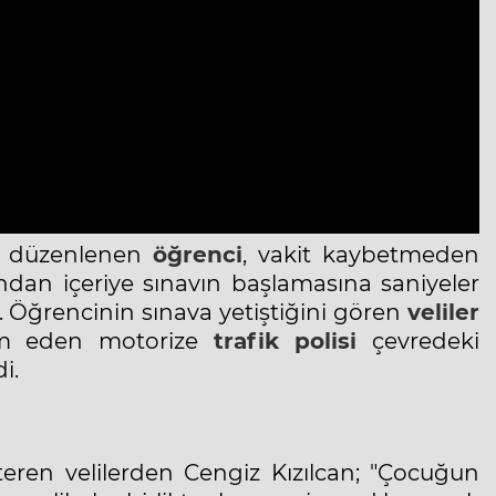
i düzenlenen
öğrenci
, vakit kaybetmeden
ından içeriye sınavın başlamasına saniyeler
. Öğrencinin sınava yetiştiğini gören
veliler
dım eden motorize
trafik polisi
çevredeki
i.
teren velilerden Cengiz Kızılcan; "Çocuğun