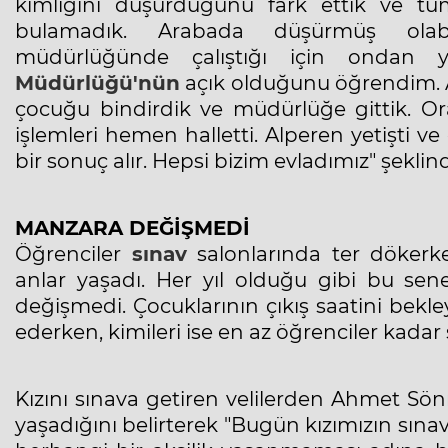
kimliğini düşürdüğünü fark ettik ve tüm 
bulamadık. Arabada düşürmüş olab
müdürlüğünde çalıştığı için ondan
Müdürlüğü'nün
açık olduğunu öğrendim. A
çocuğu bindirdik ve müdürlüğe gittik. Or
işlemleri hemen halletti. Alperen yetişti v
bir sonuç alır. Hepsi bizim evladımız" şekli
MANZARA DEĞİŞMEDİ
Öğrenciler
sınav
salonlarında ter dökerke
anlar yaşadı. Her yıl olduğu gibi bu se
değişmedi. Çocuklarının çıkış saatini bekl
ederken, kimileri ise en az öğrenciler kadar 
Kızını sınava getiren velilerden Ahmet Sön
yaşadığını belirterek "Bugün kızımızın sınav