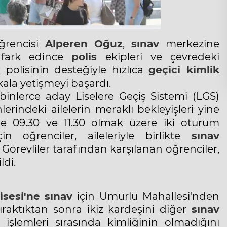
öğrencisi
Alperen Oğuz
,
sınav
merkezine
ı fark edince
polis
ekipleri ve çevredeki
 polisinin desteğiyle hızlıca
geçici
kimlik
 kala yetişmeyi başardı.
inlerce aday Liselere Geçiş Sistemi (LGS)
indeki ailelerin meraklı bekleyişleri yine
nde 09.30 ve 11.30 olmak üzere iki oturum
n öğrenciler, aileleriyle birlikte
sınav
Görevliler tarafından karşılanan öğrenciler,
ldi.
sesi'ne
sınav
için Umurlu Mahallesi'nden
ıraktıktan sonra ikiz kardeşini diğer
sınav
 işlemleri sırasında kimliğinin olmadığını