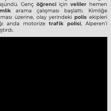
düşündü. Genç
öğrenci
için
veliler
hemen
imlik
arama çalışması başlattı. Kimliğe
aması üzerine, olay yerindeki
polis
ekipleri
dığı anda motorize
trafik polisi
, Alperen'i
tırdı.