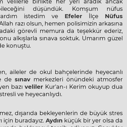
velilerle birlikte her yeri aradık ancak
ileceğini düşündük. Komşum nüfus
 yardım istedim ve
Efeler
İlçe
Nüfus
llah razı olsun, hemen polisimizin arkasına
adaki görevli memura da teşekkür ederiz,
e onu alkışlarla sınava soktuk. Umarım güzel
nde konuştu.
n, aileler de okul bahçelerinde heyecanlı
ne de
sınav
merkezleri önündeki atmosfer
eyen bazı
veliler
Kur'an-ı Kerim okuyup dua
stresli ve heyecanlıydı.
mez, dışarıda bekleyenlerin de büyük stres
ı için buradayız.
Aydın
küçük bir yer olsa da