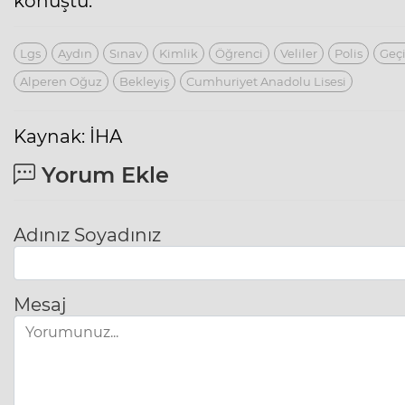
konuştu.
Lgs
Aydın
Sınav
Kimlik
Öğrenci
Veliler
Polis
Geçi
Alperen Oğuz
Bekleyiş
Cumhuriyet Anadolu Lisesi
Kaynak: İHA
Yorum Ekle
Adınız Soyadınız
Mesaj