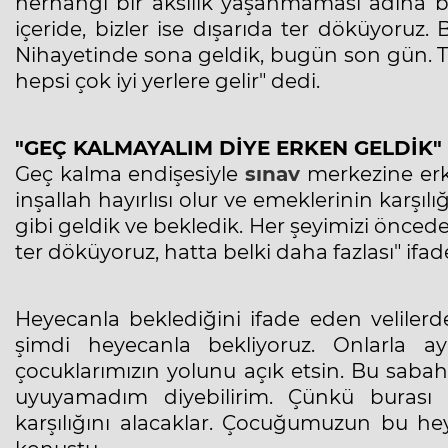
herhangi bir aksilik yaşanmaması adına b
içeride, bizler ise dışarıda ter döküyoruz.
Nihayetinde sona geldik, bugün son gün. Tü
hepsi çok iyi yerlere gelir" dedi.
"GEÇ KALMAYALIM DİYE ERKEN GELDİK"
Geç kalma endişesiyle
sınav
merkezine erke
inşallah hayırlısı olur ve emeklerinin karşıl
gibi geldik ve bekledik. Her şeyimizi öncede
ter döküyoruz, hatta belki daha fazlası" ifade
Heyecanla beklediğini ifade eden velilerden
şimdi heyecanla bekliyoruz. Onlarla a
çocuklarımızın yolunu açık etsin. Bu saba
uyuyamadım diyebilirim. Çünkü burası b
karşılığını alacaklar. Çocuğumuzun bu he