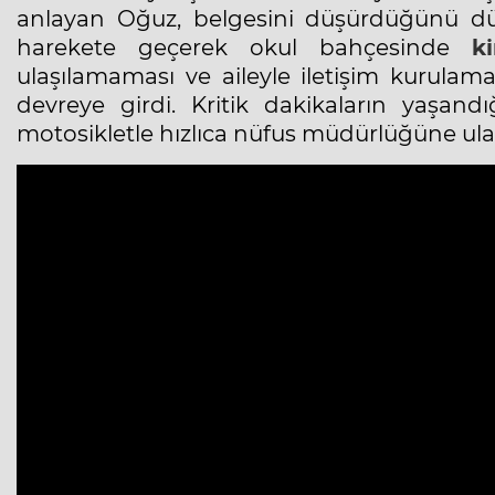
anlayan Oğuz, belgesini düşürdüğünü 
harekete geçerek okul bahçesinde
k
ulaşılamaması ve aileyle iletişim kurulam
devreye girdi. Kritik dakikaların yaşan
motosikletle hızlıca nüfus müdürlüğüne ulaş