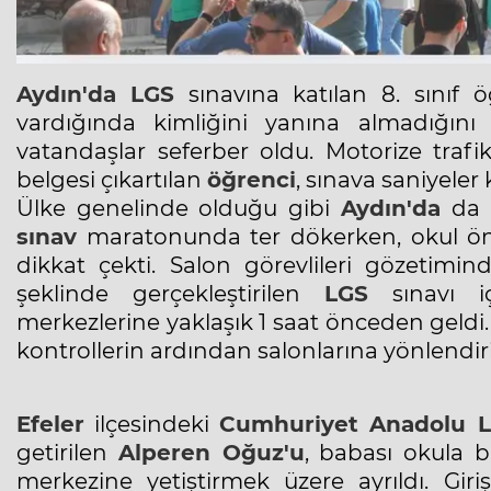
Aydın'da
LGS
sınavına katılan 8. sınıf 
vardığında kimliğini yanına almadığın
vatandaşlar seferber oldu. Motorize trafik
belgesi çıkartılan
öğrenci
, sınava saniyeler
Ülke genelinde olduğu gibi
Aydın'da
da b
sınav
maratonunda ter dökerken, okul önler
dikkat çekti. Salon görevlileri gözetimi
şeklinde gerçekleştirilen
LGS
sınavı içi
merkezlerine yaklaşık 1 saat önceden geldi. 
kontrollerin ardından salonlarına yönlendiri
Efeler
ilçesindeki
Cumhuriyet Anadolu Li
getirilen
Alperen Oğuz'u
, babası okula b
merkezine yetiştirmek üzere ayrıldı. Giriş