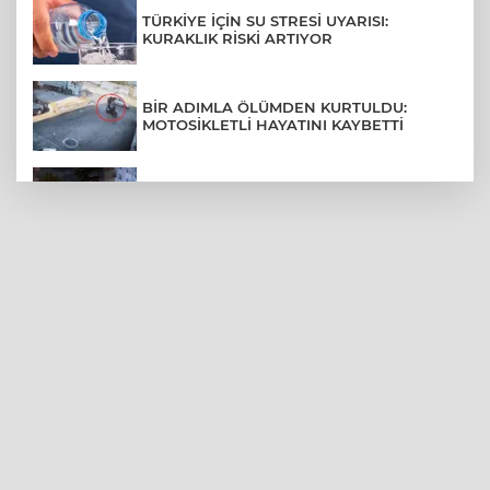
TÜRKİYE İÇİN SU STRESİ UYARISI:
KURAKLIK RİSKİ ARTIYOR
BİR ADIMLA ÖLÜMDEN KURTULDU:
MOTOSİKLETLİ HAYATINI KAYBETTİ
SON DAKİKA... BAHÇELİEVLER'DE 6
KATLI BİNA ÇÖKTÜ
BURSA ŞEHİR HASTANESİ OTOPARKI
AĞUSTOS AYINDA HİZMETE AÇILIYOR
BURSALI DAĞCILARDAN AĞRI DAĞI
ZİRVESİNDE BURSASPOR'A DESTEK
KÜBRA DENİZCİ KESKİN KUPASINI
BAŞKAN AYDIN'A SUNDU