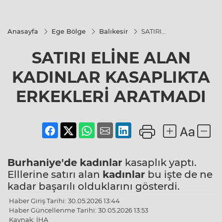
Anasayfa
Ege Bölge
Balıkesir
SATIRI
ELİNE
ALAN
SATIRI ELİNE ALAN
KADINLAR
KASAPLIKTA
ERKEKLERİ
KADINLAR KASAPLIKTA
ARATMADI
ERKEKLERİ ARATMADI
Burhaniye'de
kadınlar
kasaplık yaptı.
Elllerine satırı alan
kadınlar
bu işte de ne
kadar başarılı olduklarını gösterdi.
Haber Giriş Tarihi: 30.05.2026 13:44
Haber Güncellenme Tarihi: 30.05.2026 13:53
Kaynak: İHA