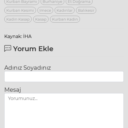
Kurban Bayramı
Burhaniye
Et Doğrama
Kurban Kesimi
Imece
Kadınlar
Balıkesir
Kadin Kasap
Kasap
Kurban Kadin
Kaynak: İHA
Yorum Ekle
Adınız Soyadınız
Mesaj