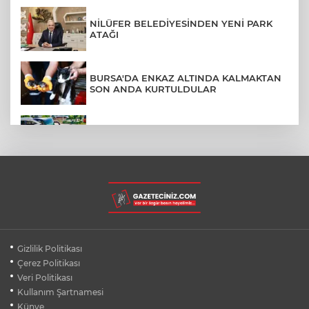
NİLÜFER BELEDİYESİNDEN YENİ PARK
ATAĞI
BURSA'DA ENKAZ ALTINDA KALMAKTAN
SON ANDA KURTULDULAR
AFYONKARAHİSAR'DA OTOBÜS
KAMYONETE ÇARPTI: 1 ÖLÜ, 15 YARALI
BURSA'DA DEPO YANGINI BİNAYA
SIÇRAMADAN SÖNDÜRÜLDÜ
BURSA'DA KIRSAL MAHALLE
Gizlilik Politikası
YOLLARINDA KORFOR ARTIYOR
Çerez Politikası
Veri Politikası
Kullanım Şartnamesi
SİLİVRİ'DE YANGIN: MAHSUR KALANLAR
BALKONLARDAN KURTARILDI
Künye