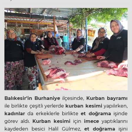
Balıkesir'in
Burhaniye
ilçesinde,
Kurban bayramı
ile birlikte çeşitli yerlerde
kurban kesimi
yapılırken,
kadınlar
da erkeklerle birlikte
et doğrama
işinde
görev aldı.
Kurban kesimi
için
imece
yaptıklarını
kaydeden besici Halil Gülmez,
et doğrama
işini