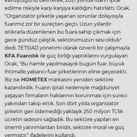
kavuştuğunu belirterek, 2021 yılında fuarın iptal
edilme riskiyle karşı karşıya kaldığını hatırlattı. Ocak,
"Organizatör şirketle yaşanan sorunlar dolayısıyla
fuarımız zor bir süreçten geçti. Uzun yıllardır
istikrarla düzenlenen bu fuara sahip çıkmak için
gece gündüz çalıştık, sektörümüzün sesi olduk"
dedi. TETSİAD yönetimi olarak özverili bir çalışmayla
KFA Fuarcılık
ile güç birliği yaptıklarını vurgulayan
Ocak, "Bu hamle yapılmasaydı bugün fuar, büyük
ihtimalle yabancı fuar şirketlerinin eline geçecekti.
Biz ise
HOMETEX
markasını yeniden sektöre
kazandırdık. Fuarın iptali nedeniyle mağduriyet
yaşayan firmaların haklarının korunması için süreci
yakından takip ettik. Son dört yılda organizatör
şirketin geri ödemediği yaklaşık 250 milyon TL’lik
ücretin iadesini sağladık. Bu sektöre yapılan en
önemli yatırımlardan biridir, sektöre moral ve güç
vermiştir." ifadelerini kullandı.