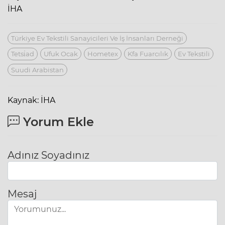
İHA
Türkiye Ev Tekstili Sanayicileri Ve İş İnsanları Derneği
Tetsi̇ad
Ufuk Ocak
Hometex
Kfa Fuarcılık
Ev Tekstili
Suudi Arabistan
Kaynak: İHA
Yorum Ekle
Adınız Soyadınız
Mesaj