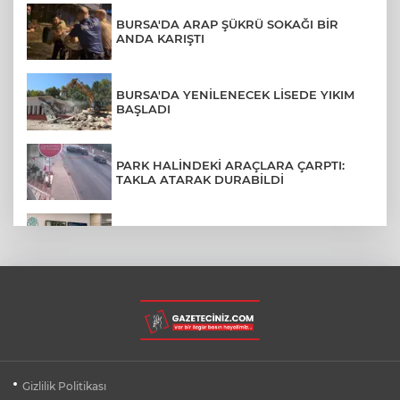
BURSA'DA ARAP ŞÜKRÜ SOKAĞI BİR
ANDA KARIŞTI
BURSA'DA YENİLENECEK LİSEDE YIKIM
BAŞLADI
PARK HALİNDEKİ ARAÇLARA ÇARPTI:
TAKLA ATARAK DURABİLDİ
NİLÜFER'DE TEKNOLOJİK ALTYAPI
YENİLENİYOR
BURSA'DA KIRSAL MAHALLE
YOLLARINDA KORFOR ARTIYOR
BURSA'DA DEPO YANGINI BİNAYA
Gizlilik Politikası
SIÇRAMADAN SÖNDÜRÜLDÜ