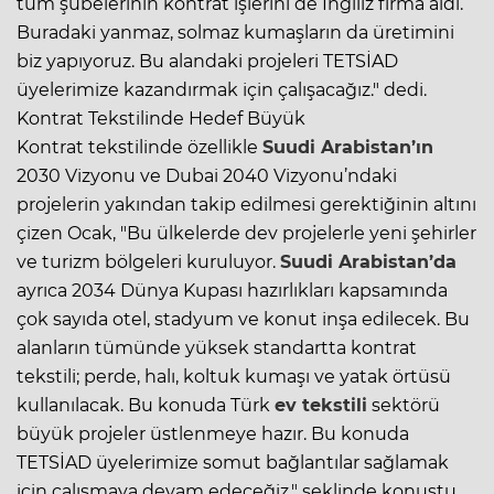
tüm şubelerinin kontrat işlerini de İngiliz firma aldı.
Buradaki yanmaz, solmaz kumaşların da üretimini
biz yapıyoruz. Bu alandaki projeleri TETSİAD
üyelerimize kazandırmak için çalışacağız." dedi.
Kontrat Tekstilinde Hedef Büyük
Kontrat tekstilinde özellikle
Suudi Arabistan’ın
2030 Vizyonu ve Dubai 2040 Vizyonu’ndaki
projelerin yakından takip edilmesi gerektiğinin altını
çizen Ocak, "Bu ülkelerde dev projelerle yeni şehirler
ve turizm bölgeleri kuruluyor.
Suudi Arabistan’da
ayrıca 2034 Dünya Kupası hazırlıkları kapsamında
çok sayıda otel, stadyum ve konut inşa edilecek. Bu
alanların tümünde yüksek standartta kontrat
tekstili; perde, halı, koltuk kumaşı ve yatak örtüsü
kullanılacak. Bu konuda Türk
ev tekstili
sektörü
büyük projeler üstlenmeye hazır. Bu konuda
TETSİAD üyelerimize somut bağlantılar sağlamak
için çalışmaya devam edeceğiz." şeklinde konuştu.