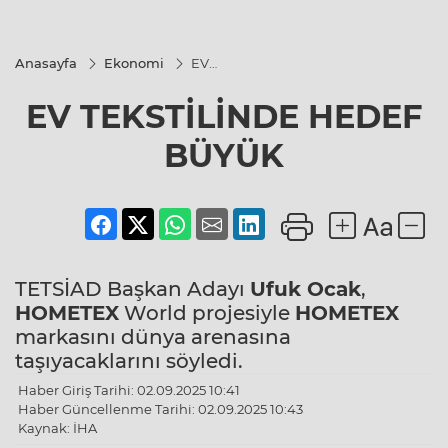
Anasayfa
Ekonomi
EV
TEKSTİLİNDE
HEDEF
EV TEKSTİLİNDE HEDEF
BÜYÜK
BÜYÜK
TETSİAD Başkan Adayı
Ufuk Ocak
,
HOMETEX
World projesiyle
HOMETEX
markasını dünya arenasına
taşıyacaklarını söyledi.
Haber Giriş Tarihi: 02.09.2025 10:41
Haber Güncellenme Tarihi: 02.09.2025 10:43
Kaynak: İHA