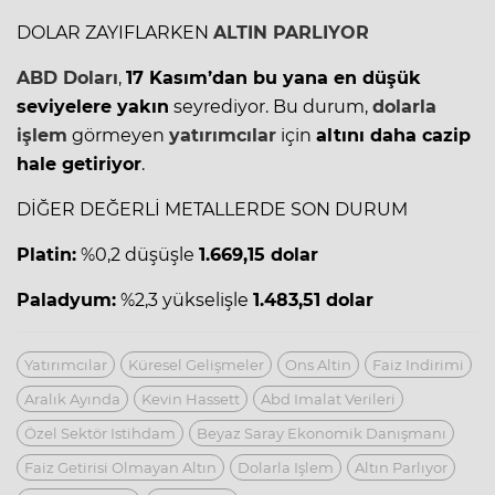
DOLAR ZAYIFLARKEN
ALTIN PARLIYOR
ABD Doları
,
17 Kasım’dan bu yana en düşük
seviyelere yakın
seyrediyor. Bu durum,
dolarla
işlem
görmeyen
yatırımcılar
için
altını daha cazip
hale getiriyor
.
DİĞER DEĞERLİ METALLERDE SON DURUM
Platin:
%0,2 düşüşle
1.669,15 dolar
Paladyum:
%2,3 yükselişle
1.483,51 dolar
Yatırımcılar
Küresel Gelişmeler
Ons Altin
Faiz Indirimi
Aralık Ayında
Kevin Hassett
Abd Imalat Verileri
Özel Sektör Istihdam
Beyaz Saray Ekonomik Danışmanı
Faiz Getirisi Olmayan Altın
Dolarla Işlem
Altın Parlıyor