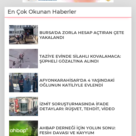
En Çok Okunan Haberler
BURSA'DA ZORLA HESAP AÇTIRAN ÇETE
YAKALANDI
TAZİYE EVİNDE SİLAHLI KOVALAMACA:
ŞÜPHELİ GÖZALTINA ALINDI
AFYONKARAHİSAR'DA 4 YAŞINDAKİ
OĞLUNUN KATİLİYLE EVLENDİ
İZMİT SORUŞTURMASINDA İFADE
DETAYLARI: RÜŞVET, TEHDİT, VİDEO
AHBAP DERNEĞİ İÇİN YOLUN SONU:
FESİH DAVASI VE KAYYUM