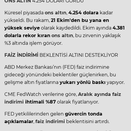
ONS ALTIN
4.254 DOLARI GÖRDÜ
Küresel piyasada
ons altın
,
4.254 dolara
kadar
yükseldi. Bu rakam,
21 Ekim'den bu yana en
yüksek seviye
olarak kaydedildi. Ekim ayında
4.381
dolarla rekor kıran
ons altın
, bu zirvenin yaklaşık
%3 altında işlem görüyor.
FAİZ İNDİRİMİ
BEKLENTİSİ ALTINI DESTEKLİYOR
ABD Merkez Bankası’nın (FED) faiz indirimine
gideceği yönündeki beklentiler güçlenirken, bu
gelişme altın fiyatlarına
yukarı yönlü baskı
yapıyor.
CME FedWatch verilerine göre,
Aralık ayında
faiz
indirimi
ihtimali %87
olarak fiyatlanıyor.
FED yetkililerinden gelen
güvercin tonda
açıklamalar
,
faiz indirimi
beklentisini artırdı.