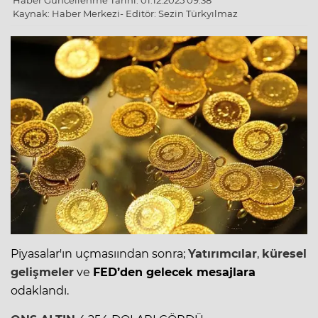
Haber Güncellenme Tarihi: 01.12.2025 09:38
Kaynak: Haber Merkezi- Editör: Sezin Türkyılmaz
Piyasalar'ın uçmasıından sonra;
Yatırımcılar
,
küresel
gelişmeler
ve
FED’den gelecek mesajlara
odaklandı.