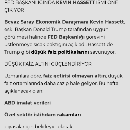
FED BAŞKANLIĞINDA
KEVIN HASSETT
İSMİ ÖNE
ÇIKIYOR
Beyaz Saray Ekonomik Danışmanı
Kevin Hassett
,
eski Başkan Donald Trump tarafından uygun
görülmesi halinde
FED Başkanlığı
görevini
üstlenmeye sıcak baktığını açıkladı. Hassett de
Trump gibi
düşük faiz politikalarını
savunuyor.
DÜŞÜK FAİZ, ALTINI GÜÇLENDİRİYOR
Uzmanlara göre,
faiz getirisi olmayan altın
, düşük
faiz ortamlarında daha cazip hale geliyor. Bu hafta
açıklanacak olan:
ABD imalat verileri
Özel sektör istihdam
rakamları
piyasalar için belirleyici olacak.