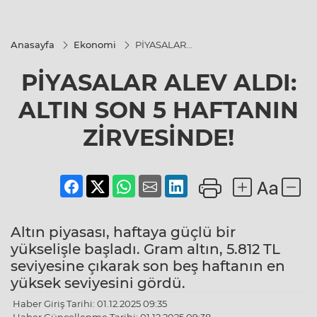
Anasayfa
Ekonomi
PİYASALAR
ALEV ALDI:
ALTIN SON 5
PİYASALAR ALEV ALDI:
HAFTANIN
ZİRVESİNDE!
ALTIN SON 5 HAFTANIN
ZİRVESİNDE!
Altın piyasası, haftaya güçlü bir
yükselişle başladı. Gram altın, 5.812 TL
seviyesine çıkarak son beş haftanın en
yüksek seviyesini gördü.
Haber Giriş Tarihi: 01.12.2025 09:35