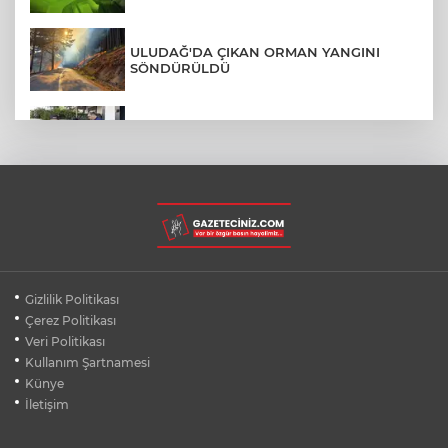
ULUDAĞ'DA ÇIKAN ORMAN YANGINI
SÖNDÜRÜLDÜ
MENDERES BELEDİYE BAŞKANI İHRAÇ
TALEBİYLE DİSİPLİNE SEVK EDİLDİ
ASLI HÜNEL'DEN BURSA'DA
UNUTULMAZ KONSER
BEŞİKTAŞ'TAN AVRUPA'DA KRİTİK
Gizlilik Politikası
DEPLASMAN ZAFERİ
Çerez Politikası
Veri Politikası
Kullanım Şartnamesi
VAN'DA İŞİTME ENGELLİ MÜŞTERİ,
HALIYI HALAY ÇEKEREK ALDI
Künye
İletişim