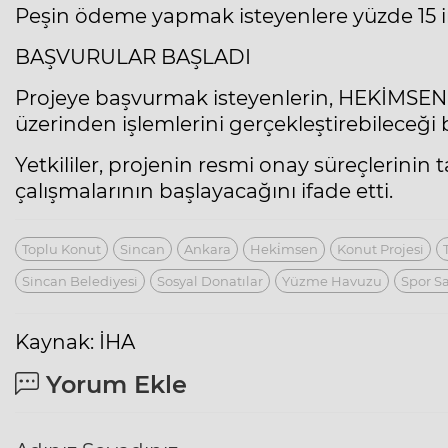
Peşin ödeme yapmak isteyenlere yüzde 15 in
BAŞVURULAR BAŞLADI
Projeye başvurmak isteyenlerin, HEKİMSEN
üzerinden işlemlerini gerçekleştirebileceği be
Yetkililer, projenin resmi onay süreçlerin
çalışmalarının başlayacağını ifade etti.
Toplu Konut
Sincan
Ankara
Heki̇msen
Konut Projesi
Sincan Belediyesi
Sosyal Donatılar
Yüzme Havuzu
Spor S
Kaynak: İHA
Yorum Ekle