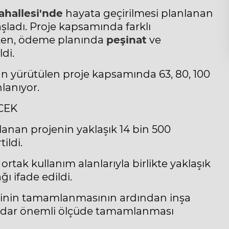
ahallesi'nde
hayata geçirilmesi planlanan
şladı. Proje kapsamında farklı
ken, ödeme planında
peşinat
ve
di.
an yürütülen proje kapsamında 63, 80, 100
lanıyor.
CEK
anan projenin yaklaşık 14 bin 500
ildi.
rtak kullanım alanlarıyla birlikte yaklaşık
ı ifade edildi.
inin tamamlanmasının ardından inşa
kadar önemli ölçüde tamamlanması