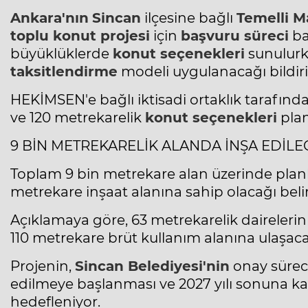
Ankara'nın
Sincan
ilçesine bağlı
Temelli M
toplu
konut
projesi
için
başvuru süreci
ba
büyüklüklerde
konut seçenekleri
sunulur
taksitlendirme
modeli uygulanacağı bildiril
HEKİMSEN'e bağlı iktisadi ortaklık tarafınd
ve 120 metrekarelik
konut seçenekleri
plan
9 BİN METREKARELİK ALANDA İNŞA EDİLE
Toplam 9 bin
metrekare
alan üzerinde planl
metrekare inşaat alanına sahip olacağı belirt
Açıklamaya göre, 63 metrekarelik dairelerin o
110 metrekare brüt kullanım alanına ulaşacağ
Projenin,
Sincan
Belediyesi'nin
onay sürec
edilmeye başlanması ve 2027 yılı sonuna 
hedefleniyor.