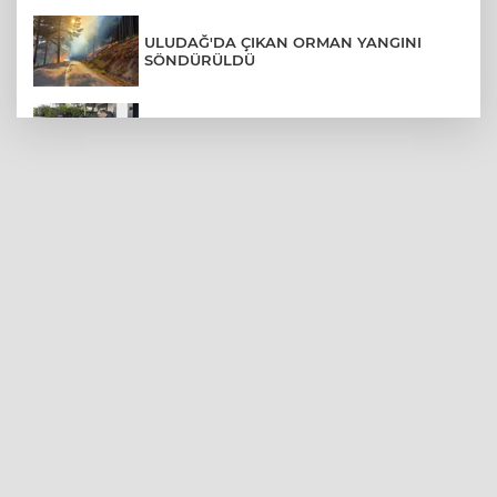
ULUDAĞ'DA ÇIKAN ORMAN YANGINI
SÖNDÜRÜLDÜ
MENDERES BELEDİYE BAŞKANI İHRAÇ
TALEBİYLE DİSİPLİNE SEVK EDİLDİ
ASLI HÜNEL'DEN BURSA'DA
UNUTULMAZ KONSER
BEŞİKTAŞ'TAN AVRUPA'DA KRİTİK
DEPLASMAN ZAFERİ
VAN'DA İŞİTME ENGELLİ MÜŞTERİ,
HALIYI HALAY ÇEKEREK ALDI