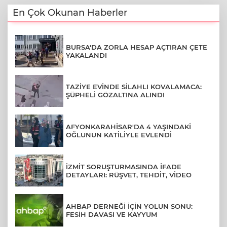
En Çok Okunan Haberler
BURSA'DA ZORLA HESAP AÇTIRAN ÇETE
YAKALANDI
TAZİYE EVİNDE SİLAHLI KOVALAMACA:
ŞÜPHELİ GÖZALTINA ALINDI
AFYONKARAHİSAR'DA 4 YAŞINDAKİ
OĞLUNUN KATİLİYLE EVLENDİ
İZMİT SORUŞTURMASINDA İFADE
DETAYLARI: RÜŞVET, TEHDİT, VİDEO
AHBAP DERNEĞİ İÇİN YOLUN SONU:
FESİH DAVASI VE KAYYUM