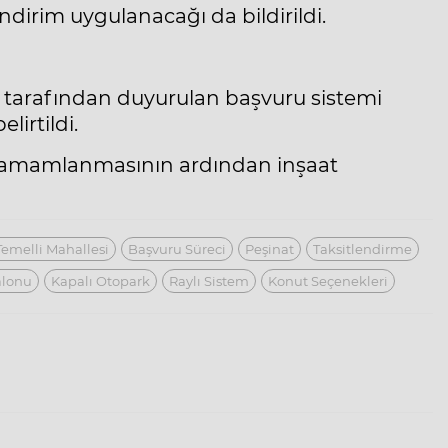
dirim uygulanacağı da bildirildi.
 tarafından duyurulan başvuru sistemi
lirtildi.
in tamamlanmasının ardından inşaat
Temelli Mahallesi
Başvuru Süreci
Peşinat
Taksitlendirme
alonu
Kapalı Otopark
Raylı Sistem
Konut Seçenekleri