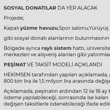
SOSYAL DONATILAR
DA YER ALACAK
Projede;
Kapalı
yüzme havuzu
,Spor salonu,Yürüyüş 
gibi sosyal donatı alanlarının bulunmasının p
Bölgede ayrıca
raylı sistem
hattı, üniversit
merkezleri ve alışveriş alanları gibi yatırım
PEŞİNAT
VE TAKSİT MODELİ AÇIKLANDI
HEKİMSEN tarafından yapılan açıklamada, p
800 bin lira ile 1,5 milyon lira arasında deği
Açıklamada, peşinatın ardından 12 ila 18 ay b
ödeme yapılabileceği, sonrasında ise kalan tu
değişen taksitlerle ödenebileceği ifade edild