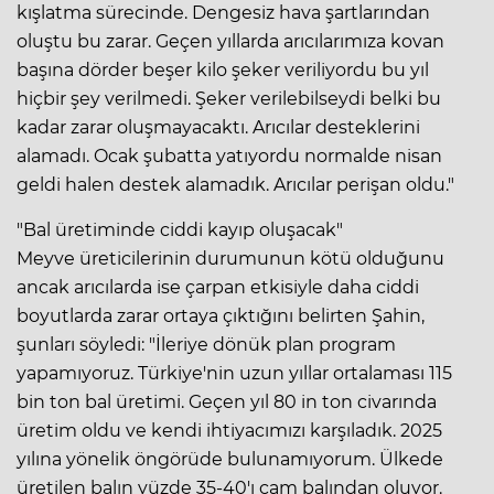
kışlatma sürecinde. Dengesiz hava şartlarından
oluştu bu zarar. Geçen yıllarda arıcılarımıza kovan
başına dörder beşer kilo şeker veriliyordu bu yıl
hiçbir şey verilmedi. Şeker verilebilseydi belki bu
kadar zarar oluşmayacaktı. Arıcılar desteklerini
alamadı. Ocak şubatta yatıyordu normalde nisan
geldi halen destek alamadık. Arıcılar perişan oldu."
"Bal üretiminde ciddi kayıp oluşacak"
Meyve üreticilerinin durumunun kötü olduğunu
ancak arıcılarda ise çarpan etkisiyle daha ciddi
boyutlarda zarar ortaya çıktığını belirten Şahin,
şunları söyledi: "İleriye dönük plan program
yapamıyoruz. Türkiye'nin uzun yıllar ortalaması 115
bin ton bal üretimi. Geçen yıl 80 in ton civarında
üretim oldu ve kendi ihtiyacımızı karşıladık. 2025
yılına yönelik öngörüde bulunamıyorum. Ülkede
üretilen balın yüzde 35-40'ı çam balından oluyor.