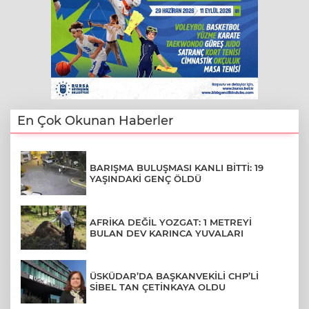
En Çok Okunan Haberler
BARIŞMA BULUŞMASI KANLI BİTTİ: 19
YAŞINDAKİ GENÇ ÖLDÜ
AFRİKA DEĞİL YOZGAT: 1 METREYİ
BULAN DEV KARINCA YUVALARI
ÜSKÜDAR’DA BAŞKANVEKİLİ CHP’Lİ
SİBEL TAN ÇETİNKAYA OLDU