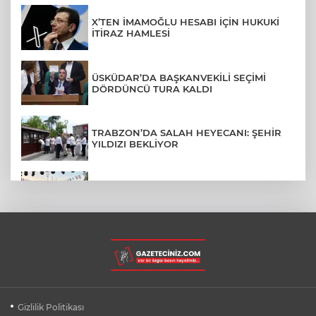
X’TEN İMAMOĞLU HESABI İÇİN HUKUKİ
İTİRAZ HAMLESİ
ÜSKÜDAR’DA BAŞKANVEKİLİ SEÇİMİ
DÖRDÜNCÜ TURA KALDI
TRABZON’DA SALAH HEYECANI: ŞEHİR
YILDIZI BEKLİYOR
BURSA’NIN FETHİ COŞKUSU
BÜYÜKORHAN’A TAŞINDI
LGS YERLEŞTİRME SONUÇLARI
AÇIKLANDI! İŞTE TÜM TARİHLER
MUDANYA PLAJLARINDA YOĞUNLUK:
Gizlilik Politikası
TATİLCİLER SAHİLLERE AKIN ETTİ