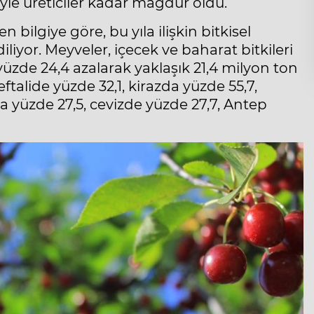
niyle üreticiler kadar mağdur oldu.
bilgiye göre, bu yıla ilişkin bitkisel
iyor. Meyveler, içecek ve baharat bitkileri
 yüzde 24,4 azalarak yaklaşık 21,4 milyon ton
talide yüzde 32,1, kirazda yüzde 55,7,
a yüzde 27,5, cevizde yüzde 27,7, Antep