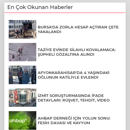
En Çok Okunan Haberler
BURSA'DA ZORLA HESAP AÇTIRAN ÇETE
YAKALANDI
TAZİYE EVİNDE SİLAHLI KOVALAMACA:
ŞÜPHELİ GÖZALTINA ALINDI
AFYONKARAHİSAR'DA 4 YAŞINDAKİ
OĞLUNUN KATİLİYLE EVLENDİ
İZMİT SORUŞTURMASINDA İFADE
DETAYLARI: RÜŞVET, TEHDİT, VİDEO
AHBAP DERNEĞİ İÇİN YOLUN SONU:
FESİH DAVASI VE KAYYUM