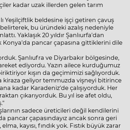
iler kadar uzak illerden gelen tarım
ı Yeşilçiftlik beldesine işçi getiren çavuş
ı belirterek, bu üründeki azalış nedeniyle
lattı. Yaklaşık 20 yıldır Şanlıurfa'dan
arak Konya'da pancar çapasına gittiklerini dile
orduk. Şanlıufra ve Diyarbakır bölgesinde,
 hareket ediyordu. Yazın ailece kurduğumuz
iriktiriyor kışın da geçimimizi sağlıyorduk.
 kiraza geliyor temmuzda vişneyi bitirince
lana kadar Karadeniz'de çalışıyorduk. Her
raktan çıkarıyorduk. Bu yıl ise afet oldu,
."
larının sadece üreticileri değil kendilerini
da pancar çapasındayız ancak sonra geri
 elma, kayısı, fındık yok. Fıstık büyük zarar