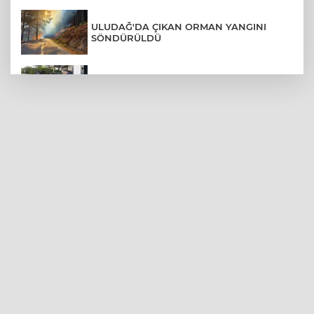
ULUDAĞ'DA ÇIKAN ORMAN YANGINI
SÖNDÜRÜLDÜ
MENDERES BELEDİYE BAŞKANI İHRAÇ
TALEBİYLE DİSİPLİNE SEVK EDİLDİ
ASLI HÜNEL'DEN BURSA'DA
UNUTULMAZ KONSER
BEŞİKTAŞ'TAN AVRUPA'DA KRİTİK
DEPLASMAN ZAFERİ
VAN'DA İŞİTME ENGELLİ MÜŞTERİ,
HALIYI HALAY ÇEKEREK ALDI