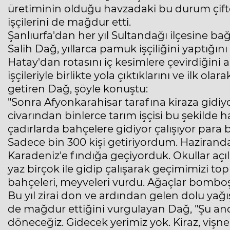
üretiminin olduğu havzadaki bu durum çiftç
işçilerini de mağdur etti.
Şanlıurfa'dan her yıl Sultandağı ilçesine bağl
Salih Dağ, yıllarca pamuk işçiliğini yaptığın
Hatay'dan rotasını iç kesimlere çevirdiğini an
işçileriyle birlikte yola çıktıklarını ve ilk ol
getiren Dağ, şöyle konuştu:
"Sonra Afyonkarahisar tarafına kiraza gidiy
civarından binlerce tarım işçisi bu şekilde
çadırlarda bahçelere gidiyor çalışıyor para b
Sadece bin 300 kişi getiriyordum. Haziranda
Karadeniz'e fındığa geçiyorduk. Okullar açı
yaz birçok ile gidip çalışarak geçimimizi top
bahçeleri, meyveleri vurdu. Ağaçlar bomboş
Bu yıl zirai don ve ardından gelen dolu yağış
de mağdur ettiğini vurgulayan Dağ, "Şu an
döneceğiz. Gidecek yerimiz yok. Kiraz, vişne,