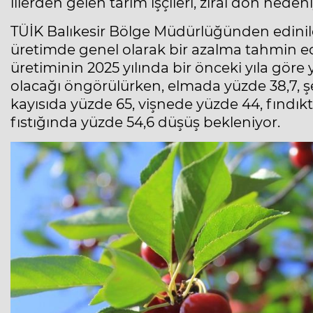
illerden gelen tarım işçileri, zirai don nede
TÜİK Balıkesir Bölge Müdürlüğünden edinilen 
üretimde genel olarak bir azalma tahmin edil
üretiminin 2025 yılında bir önceki yıla göre
olacağı öngörülürken, elmada yüzde 38,7, şef
kayısıda yüzde 65, vişnede yüzde 44, fındıkt
fıstığında yüzde 54,6 düşüş bekleniyor.