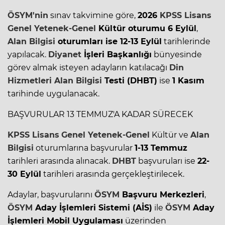
ÖSYM
'nin
sınav takvimine göre,
2026
KPSS Lisans
Genel Yetenek-Genel
Kültür oturumu 6 Eylül
,
Alan Bilgisi
oturumları ise 12-13 Eylül
tarihlerinde
yapılacak.
Diyanet
İşleri Başkanlığı
bünyesinde
görev almak isteyen adayların katılacağı
Din
Hizmetleri
Alan Bilgisi
Testi (DHBT)
ise
1 Kasım
tarihinde uygulanacak.
BAŞVURULAR 13 TEMMUZ'A KADAR SÜRECEK
KPSS Lisans
Genel Yetenek-Genel
Kültür ve
Alan
Bilgisi
oturumlarına başvurular
1-13 Temmuz
tarihleri arasında alınacak.
DHBT
başvuruları ise
22-
30 Eylül
tarihleri arasında gerçekleştirilecek.
Adaylar, başvurularını
ÖSYM
Başvuru Merkezleri
,
ÖSYM
Aday İşlemleri Sistemi (AİS)
ile
ÖSYM
Aday
İşlemleri Mobil Uygulaması
üzerinden