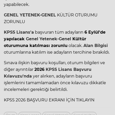
yapabilecek.
GENEL YETENEK-GENEL
KÜLTÜR OTURUMU
ZORUNLU
KPSS Lisans'a
başvuran tüm adayların
6 Eylül'de
yapılacak
Genel Yetenek-Genel
Kültür
oturumuna katılması zorunlu
olacak.
Alan Bilgisi
oturumlarına katılım ise adayların tercihine bırakıldı.
Sınava ilişkin başvuru koşulları, oturum bilgileri ve
diğer ayrıntılar
2026
KPSS Lisans
Başvuru
Kılavuzu
'nda
yer alırken, adayların başvuru
işlemlerini tamamlamadan önce kılavuzu dikkatle
incelemeleri gerektiği belirtildi.
KPSS 2026 BAŞVURU EKRANI İÇİN TIKLAYIN
Ösym
Kpss Lisans
Genel Yetenek
Genel Kültür