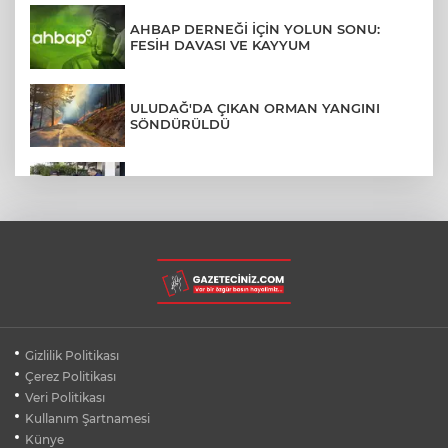
AHBAP DERNEĞİ İÇİN YOLUN SONU:
FESİH DAVASI VE KAYYUM
ULUDAĞ'DA ÇIKAN ORMAN YANGINI
SÖNDÜRÜLDÜ
MENDERES BELEDİYE BAŞKANI İHRAÇ
TALEBİYLE DİSİPLİNE SEVK EDİLDİ
ASLI HÜNEL'DEN BURSA'DA
UNUTULMAZ KONSER
BEŞİKTAŞ'TAN AVRUPA'DA KRİTİK
Gizlilik Politikası
DEPLASMAN ZAFERİ
Çerez Politikası
Veri Politikası
Kullanım Şartnamesi
VAN'DA İŞİTME ENGELLİ MÜŞTERİ,
HALIYI HALAY ÇEKEREK ALDI
Künye