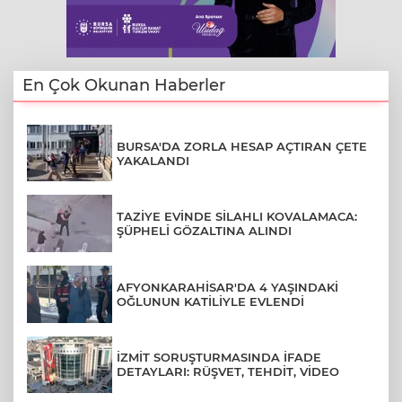
En Çok Okunan Haberler
BURSA'DA ZORLA HESAP AÇTIRAN ÇETE
YAKALANDI
TAZİYE EVİNDE SİLAHLI KOVALAMACA:
ŞÜPHELİ GÖZALTINA ALINDI
AFYONKARAHİSAR'DA 4 YAŞINDAKİ
OĞLUNUN KATİLİYLE EVLENDİ
İZMİT SORUŞTURMASINDA İFADE
DETAYLARI: RÜŞVET, TEHDİT, VİDEO