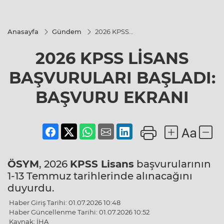
Anasayfa
Gündem
2026 KPSS
LİSANS
BAŞVURULARI
2026 KPSS LİSANS
BAŞLADI:
BAŞVURU
EKRANI
BAŞVURULARI BAŞLADI:
BAŞVURU EKRANI
ÖSYM
, 2026
KPSS Lisans
başvurularının
1-13 Temmuz tarihlerinde alınacağını
duyurdu.
Haber Giriş Tarihi: 01.07.2026 10:48
Haber Güncellenme Tarihi: 01.07.2026 10:52
Kaynak: İHA