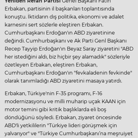
Yeniden Refah Partisi
Genel Başkanı
Fatih
Erbakan
, partisinin il başkanları toplantısında
konuştu. İktidarın dış politika, ekonomi ve adalet
karnesini sert sözlerle eleştiren Erbakan.
Cumhurbaşkanı Erdoğan'ın ABD ziyaretinine
değindi. Cumhurbaşkanı ve Ak Parti Genl Başkanı
Recep Tayyip Erdoğan'ın Beyaz Saray ziyaretini "ABD
her istediğini aldı, biz hiçbir şey alamadık" sözleriyle
özetleyen Erbakan, eleştiren Erbakan,
Cumhurbaşkanı Erdoğan'ın "fevkaladenin fevkinde"
olarak tanımladığı ABD ziyaretini masaya yatırdı.
Erbakan, Türkiye'nin F-35 programı, F-16
modernizasyonu ve milli muharip uçak KAAN için
motor temini gibi kritik başlıklarda eli boş
döndüğünü söyledi. Erbakan, ziyaret öncesinde
ABD'li yetkililerin "Türkiye lideri görüşmek için
yalvarıyor" ve "Türkiye Cumhurbaşkanı’na meşruiyet