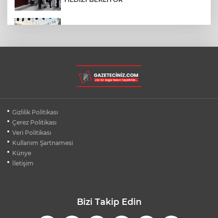
BURSA’NIN FETHİ COŞKUSU
BÜYÜKORHAN’A TAŞINDI
LGS YERLEŞTİRME SONUÇLARI
AÇIKLANDI! İŞTE TÜM TARİHLER
MUDANYA PLAJLARINDA YOĞUNLUK:
Gizlilik Politikası
TATİLCİLER SAHİLLERE AKIN ETTİ
Çerez Politikası
Veri Politikası
Kullanım Şartnamesi
BURSA FESTİVALİ'NDE MUHTEŞEM
TİYATRO GECESİ
Künye
İletişim
Bizi Takip Edin