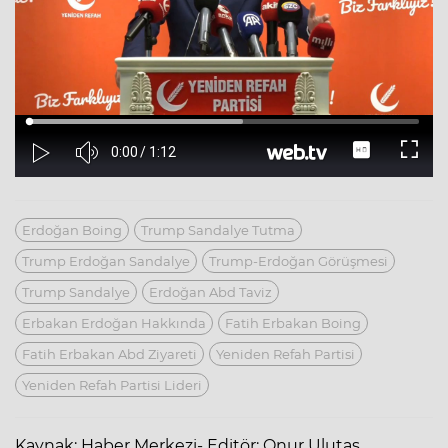
Erdoğan Boing
Trump Sandalye Tutma
Trump Erdoğan Sandalye
Trump-Erdoğan Görüşmesi
Trump Sandalye
Erdoğan Abd Taviz
Erbakan Erdoğan Hakkında
Fatih Erbakan Boing
Fatih Erbakan Abd Ziyareti
Yeniden Refah Partisi
Yeniden Refah Partisi Lideri
Kaynak: Haber Merkezi- Editör: Onur Ulutaş