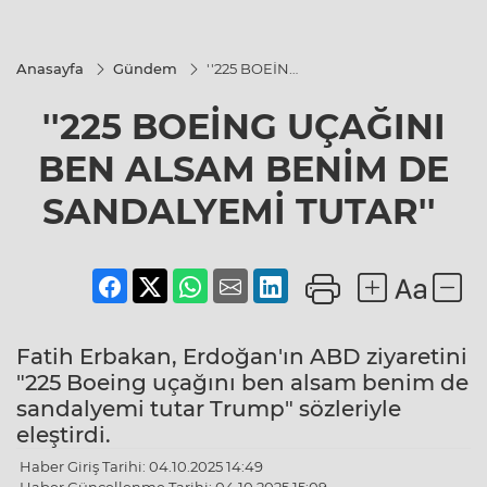
Anasayfa
Gündem
''225 BOEİNG
UÇAĞINI
BEN ALSAM
''225 BOEİNG UÇAĞINI
BENİM DE
SANDALYEMİ
TUTAR''
BEN ALSAM BENİM DE
SANDALYEMİ TUTAR''
Fatih Erbakan, Erdoğan'ın ABD ziyaretini
"225 Boeing uçağını ben alsam benim de
sandalyemi tutar Trump" sözleriyle
eleştirdi.
Haber Giriş Tarihi: 04.10.2025 14:49