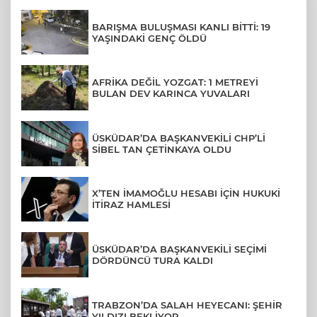
BARIŞMA BULUŞMASI KANLI BİTTİ: 19
YAŞINDAKİ GENÇ ÖLDÜ
AFRİKA DEĞİL YOZGAT: 1 METREYİ
BULAN DEV KARINCA YUVALARI
ÜSKÜDAR’DA BAŞKANVEKİLİ CHP’Lİ
SİBEL TAN ÇETİNKAYA OLDU
X’TEN İMAMOĞLU HESABI İÇİN HUKUKİ
İTİRAZ HAMLESİ
ÜSKÜDAR’DA BAŞKANVEKİLİ SEÇİMİ
DÖRDÜNCÜ TURA KALDI
TRABZON’DA SALAH HEYECANI: ŞEHİR
YILDIZI BEKLİYOR