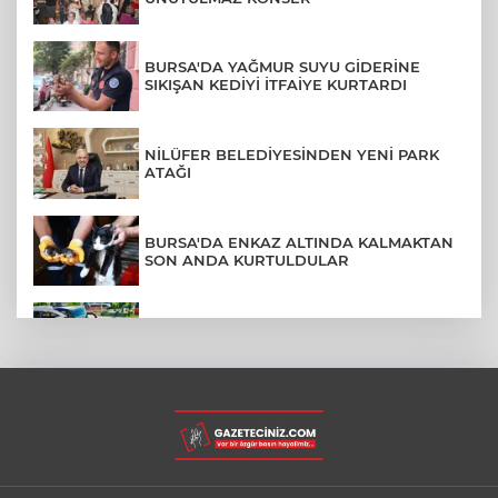
BURSA'DA YAĞMUR SUYU GİDERİNE
SIKIŞAN KEDİYİ İTFAİYE KURTARDI
NİLÜFER BELEDİYESİNDEN YENİ PARK
ATAĞI
BURSA'DA ENKAZ ALTINDA KALMAKTAN
SON ANDA KURTULDULAR
AFYONKARAHİSAR'DA OTOBÜS
KAMYONETE ÇARPTI: 1 ÖLÜ, 15 YARALI
BURSA'DA DEPO YANGINI BİNAYA
SIÇRAMADAN SÖNDÜRÜLDÜ