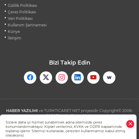
BURSA'DA KIRSAL MAHALLE
Gizlilik Politikası
YOLLARINDA KORFOR ARTIYOR
Çerez Politikası
Veri Politikası
Kullanım Şartnamesi
SİLİVRİ'DE YANGIN: MAHSUR KALANLAR
BALKONLARDAN KURTARILDI
Künye
İletişim
Bizi Takip Edin
HABER YAZILIMI
ve TURKTICARET.NET projesidir Copyright© 2006-
2026 Tüm hakları saklıdır.
Sizlere daha iyi hizmet sunabilmek adına sitemizde çerez
konumlandırmaktayız. Kişisel verileriniz, KVKK ve GDPR kapsamında
toplanıp işlenir. Sitemizi kullanarak, çerezleri kullanmamızı kabul etmiş
olacaksınız.