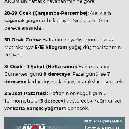
AKOM’un
haftalık
hava
tahminine göre:
28-29 Ocak (Çarşamba-Perşembe):
Aralıklarla
sağanak yağmur
bekleniyor. Sıcaklıklar 10-14
derece arasında.
30 Ocak Cuma:
Haftanın en yağışlı günü olacak.
Metrekareye
5-15 kilogram
yağış
düşmesi tahmin
ediliyor.
31 Ocak - 1 Şubat (Hafta sonu):
Hava sıcaklığı
Cumartesi günü
8 dereceye
, Pazar günü ise
7
dereceye
kadar düşecek. Yağışlar aralıklarla sürecek.
2 Şubat Pazartesi:
Haftanın en soğuk günü.
Termometreler
3 dereceyi
gösterecek. Yağmur, yer
yer
karla karışık yağmur
a dönecek.