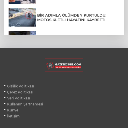
BİR ADIMLA ÖLÜMDEN KURTULDU:
MOTOSİKLETLİ HAYATINI KAYBETTİ
SON DAKİKA... BAHÇELİEVLER'DE 6
KATLI BİNA ÇÖKTÜ
BURSA ŞEHİR HASTANESİ OTOPARKI
AĞUSTOS AYINDA HİZMETE AÇILIYOR
BURSALI DAĞCILARDAN AĞRI DAĞI
Gizlilik Politikası
ZİRVESİNDE BURSASPOR'A DESTEK
Çerez Politikası
Veri Politikası
Kullanım Şartnamesi
KÜBRA DENİZCİ KESKİN KUPASINI
BAŞKAN AYDIN'A SUNDU
Künye
İletişim