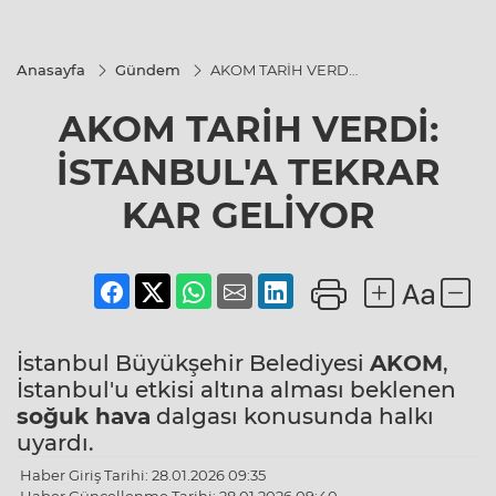
Anasayfa
Gündem
AKOM TARİH VERDİ:
İSTANBUL'A TEKRAR
KAR GELİYOR
AKOM TARİH VERDİ:
İSTANBUL'A TEKRAR
KAR GELİYOR
İstanbul Büyükşehir Belediyesi
AKOM
,
İstanbul'u etkisi altına alması beklenen
soğuk hava
dalgası konusunda halkı
uyardı.
Haber Giriş Tarihi: 28.01.2026 09:35