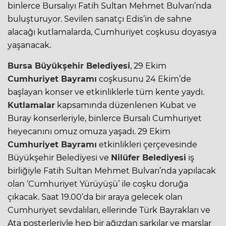
binlerce Bursalıyı Fatih Sultan Mehmet Bulvarı’nda
buluşturuyor. Sevilen sanatçı Edis’in de sahne
alacağı kutlamalarda, Cumhuriyet coşkusu doyasıya
yaşanacak.
Bursa
Büyükşehir Belediyesi
, 29 Ekim
Cumhuriyet Bayramı
coşkusunu 24 Ekim’de
başlayan konser ve etkinliklerle tüm kente yaydı.
Kutlamalar
kapsamında düzenlenen Kubat ve
Buray konserleriyle, binlerce Bursalı Cumhuriyet
heyecanını omuz omuza yaşadı. 29 Ekim
Cumhuriyet Bayramı
etkinlikleri çerçevesinde
Büyükşehir Belediyesi ve
Nilüfer Belediyesi
iş
birliğiyle Fatih Sultan Mehmet Bulvarı’nda yapılacak
olan ‘Cumhuriyet Yürüyüşü’ ile coşku doruğa
çıkacak. Saat 19.00’da bir araya gelecek olan
Cumhuriyet sevdalıları, ellerinde Türk Bayrakları ve
Ata posterleriyle hep bir ağızdan şarkılar ve marşlar