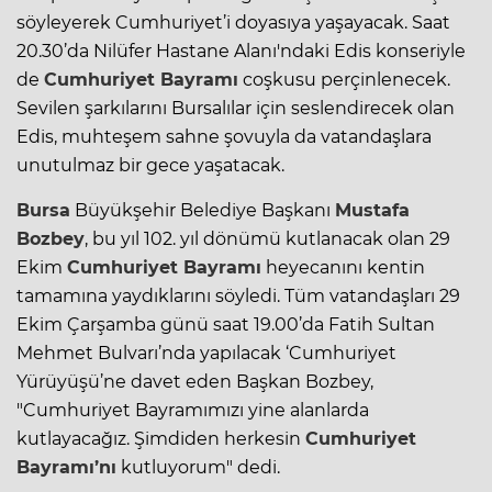
söyleyerek Cumhuriyet’i doyasıya yaşayacak. Saat
20.30’da Nilüfer Hastane Alanı'ndaki Edis konseriyle
de
Cumhuriyet Bayramı
coşkusu perçinlenecek.
Sevilen şarkılarını Bursalılar için seslendirecek olan
Edis, muhteşem sahne şovuyla da vatandaşlara
unutulmaz bir gece yaşatacak.
Bursa
Büyükşehir Belediye Başkanı
Mustafa
Bozbey
, bu yıl 102. yıl dönümü kutlanacak olan 29
Ekim
Cumhuriyet Bayramı
heyecanını kentin
tamamına yaydıklarını söyledi. Tüm vatandaşları 29
Ekim Çarşamba günü saat 19.00’da Fatih Sultan
Mehmet Bulvarı’nda yapılacak ‘Cumhuriyet
Yürüyüşü’ne davet eden Başkan Bozbey,
"Cumhuriyet Bayramımızı yine alanlarda
kutlayacağız. Şimdiden herkesin
Cumhuriyet
Bayramı’nı
kutluyorum" dedi.