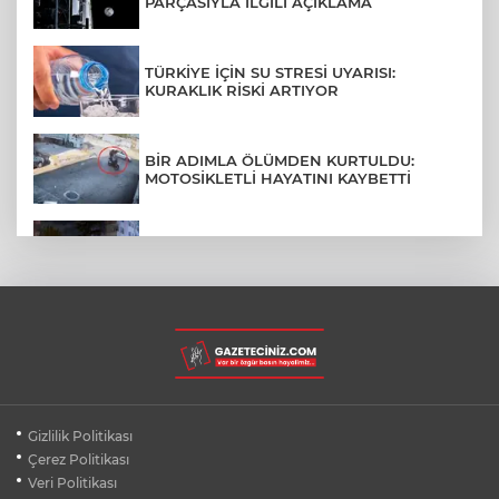
PARÇASIYLA İLGİLİ AÇIKLAMA
TÜRKİYE İÇİN SU STRESİ UYARISI:
KURAKLIK RİSKİ ARTIYOR
BİR ADIMLA ÖLÜMDEN KURTULDU:
MOTOSİKLETLİ HAYATINI KAYBETTİ
SON DAKİKA... BAHÇELİEVLER'DE 6
KATLI BİNA ÇÖKTÜ
BURSA ŞEHİR HASTANESİ OTOPARKI
AĞUSTOS AYINDA HİZMETE AÇILIYOR
BURSALI DAĞCILARDAN AĞRI DAĞI
Gizlilik Politikası
ZİRVESİNDE BURSASPOR'A DESTEK
Çerez Politikası
Veri Politikası