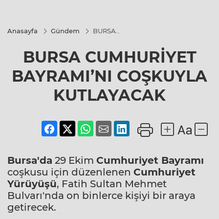
Anasayfa
Gündem
BURSA
CUMHURİYET
BAYRAMI’NI
BURSA CUMHURİYET
COŞKUYLA
KUTLAYACAK
BAYRAMI’NI COŞKUYLA
KUTLAYACAK
Bursa'da
29 Ekim
Cumhuriyet Bayramı
coşkusu için düzenlenen
Cumhuriyet
Yürüyüşü
, Fatih Sultan Mehmet
Bulvarı'nda on binlerce kişiyi bir araya
getirecek.